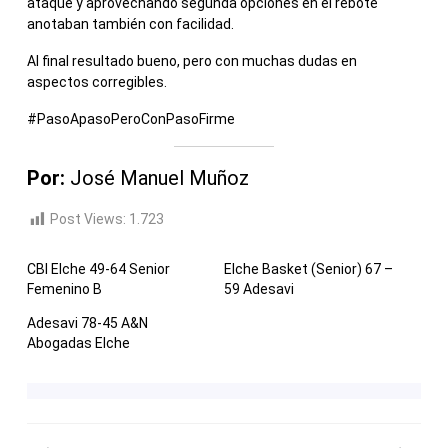
ataque y aprovechando segunda opciones en el rebote
anotaban también con facilidad.
Al final resultado bueno, pero con muchas dudas en
aspectos corregibles.
#PasoApasoPeroConPasoFirme
Por:
José Manuel Muñoz
Post Views:
1.723
CBI Elche 49-64 Senior
Elche Basket (Senior) 67 –
Femenino B
59 Adesavi
Adesavi 78-45 A&N
Abogadas Elche
NAVEGACIÓN