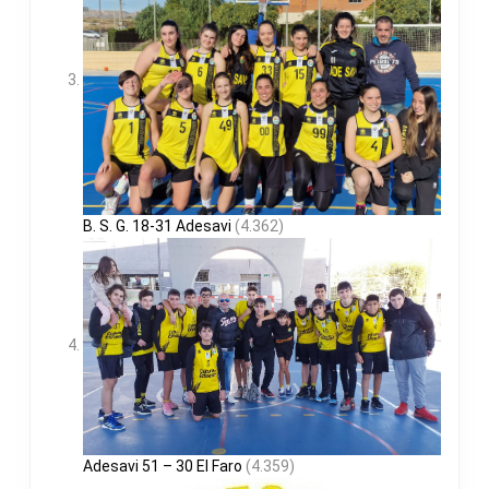
B. S. G. 18-31 Adesavi
(4.362)
Adesavi 51 – 30 El Faro
(4.359)