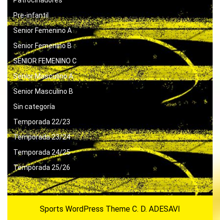
Patrocinadores
Pre-infantil
Senior Femenino A
Senior Femenino B
SENIOR FEMENINO C
Senior Masculino A
Senior Masculino B
Sin categoría
Temporada 22/23
Temporada 23/24
Temporada 24/25
Temporada 25/26
Sports WordPress Theme
C. D. ADESAVI
Desplazar