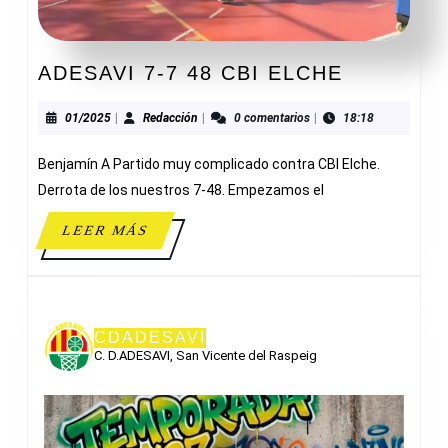
ADESAVI
ADESAVI 7-7 48 CBI ELCHE
7-
7
01/2025
Redacción
01/2025
|
Redacción
|
0 comentarios
|
18:18
48
Benjamín A Partido muy complicado contra CBI Elche.
CBI
ELCHE
Derrota de los nuestros 7-48. Empezamos el
LEER
LEER MÁS
MÁS
CDADESAVI
C. D.ADESAVI, San Vicente del Raspeig