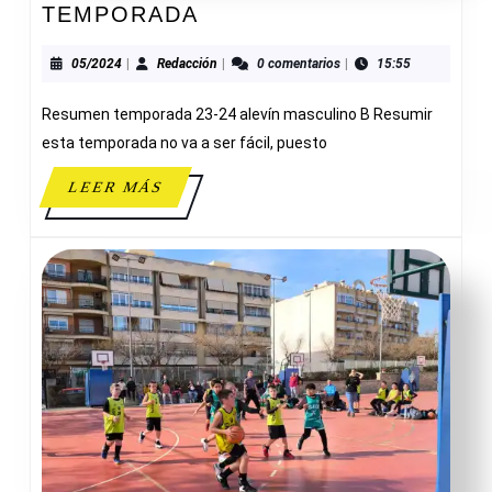
RESUMEN
TEMPORADA
FINAL
DE
05/2024
Redacción
05/2024
|
Redacción
|
0 comentarios
|
15:55
TEMPORADA
Resumen temporada 23-24 alevín masculino B Resumir
esta temporada no va a ser fácil, puesto
LEER
LEER MÁS
MÁS