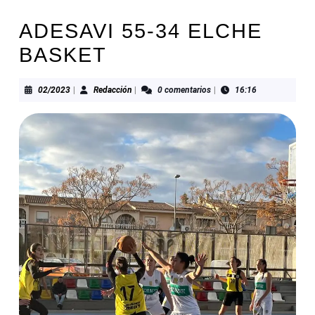
ADESAVI 55-34 ELCHE
BASKET
02/2023
Redacción
02/2023
|
Redacción
|
0 comentarios
|
16:16