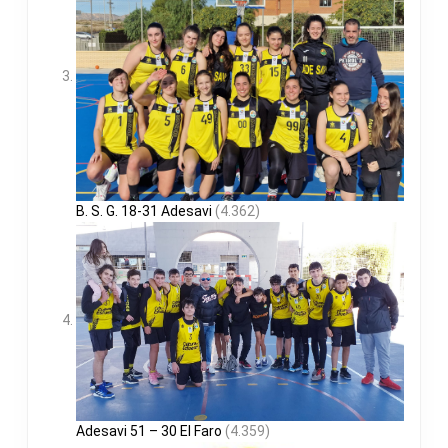
B. S. G. 18-31 Adesavi
(4.362)
Adesavi 51 – 30 El Faro
(4.359)