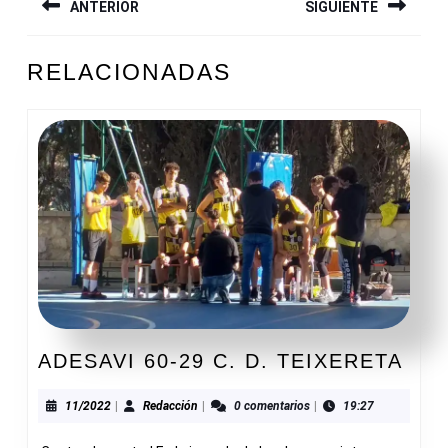
ANTERIOR
SIGUIENTE
DE
ENTRADAS
Entrada
Siguiente
RELACIONADAS
anterior:
entrada:
ADE
ADESAVI 60-29 C. D. TEIXERETA
60-
29
11/2022
Redacción
11/2022
|
Redacción
|
0 comentarios
|
19:27
C.