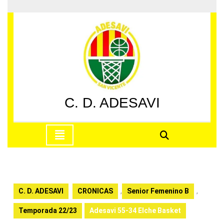
Saltar
al
contenido
Saltar
al
contenido
C. D. ADESAVI
Botón
de
apertura
C. D. ADESAVI
CRONICAS
,
Senior Femenino B
,
Temporada 22/23
Adesavi 55-34 Elche Basket