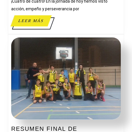
¡Cuatro de cuatro! En la jornada de hoy hemos visto
D.
TEI
acción, empeño y perseverancia por
LEER
LEER MÁS
MÁS
RESUMEN FINAL DE