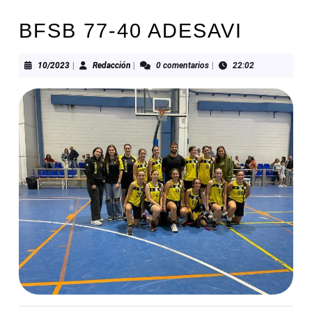
BFSB 77-40 ADESAVI
10/2023
Redacción
10/2023
|
Redacción
|
0 comentarios
|
22:02