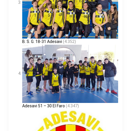
B. S. G. 18-31 Adesavi
(4.352)
Adesavi 51 – 30 El Faro
(4.347)