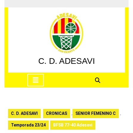
Saltar
al
contenido
Saltar
al
contenido
C. D. ADESAVI
Botón
de
apertura
C. D. ADESAVI
CRONICAS
,
SENIOR FEMENINO C
,
Temporada 23/24
BFSB 77-40 Adesavi