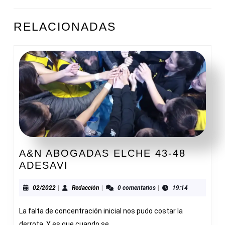
ENTRADAS
Entrada
Siguiente
RELACIONADAS
anterior:
entrada:
A&N ABOGADAS ELCHE 43-48
A&N
ADESAVI
ABOGADAS
ELCHE
02/2022
Redacción
02/2022
|
Redacción
|
0 comentarios
|
19:14
43-
La falta de concentración inicial nos pudo costar la
48
ADESAVI
derrota. Y es que cuando se