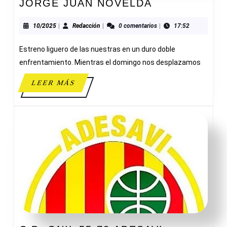
CADETE
JORGE JUAN NOVELDA
FEMENINO
A
10/2025
Redacción
10/2025
|
Redacción
|
0 comentarios
|
17:52
68-
Estreno liguero de las nuestras en un duro doble
56
JORGE
enfrentamiento. Mientras el domingo nos desplazamos
JUAN
LEER
LEER MÁS
NOVELDA
MÁS