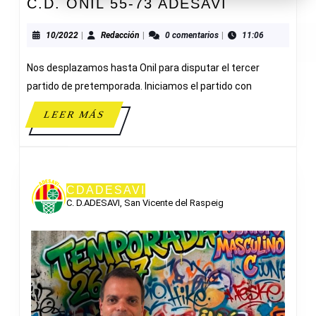
C.D.
C.D. ONIL 55-73 ADESAVI
ONIL
55-
10/2022
Redacción
10/2022
|
Redacción
|
0 comentarios
|
11:06
73
Nos desplazamos hasta Onil para disputar el tercer
ADESAVI
partido de pretemporada. Iniciamos el partido con
LEER
LEER MÁS
MÁS
CDADESAVI
C. D.ADESAVI, San Vicente del Raspeig