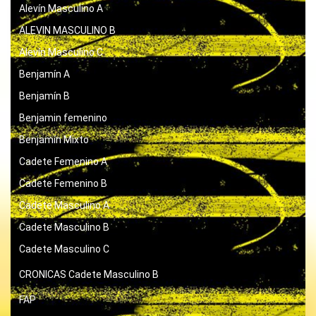
Alevín Masculino A
ALEVIN MASCULINO B
Alevín Masculino C
Benjamín A
Benjamín B
Benjamin femenino
Benjamín Mixto
Cadete Femenino A
Cadete Femenino B
Cadete Masculino A
Cadete Masculino B
Cadete Masculino C
CRONICAS
Cadete Masculino B
FAP