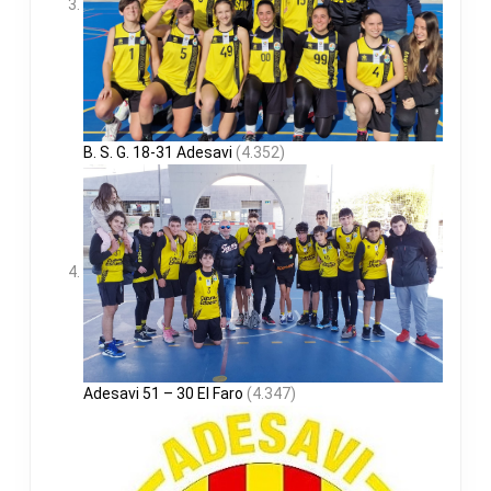
B. S. G. 18-31 Adesavi
(4.352)
Adesavi 51 – 30 El Faro
(4.347)