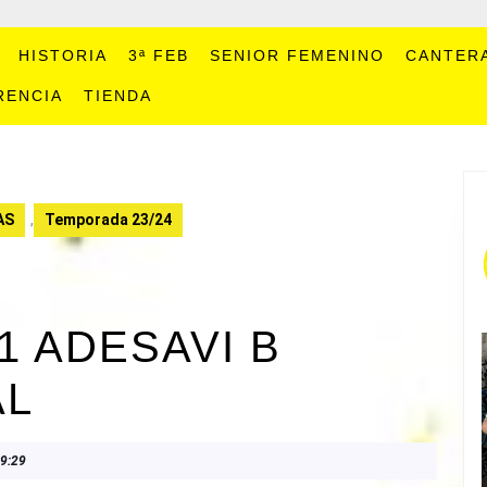
HISTORIA
3ª FEB
SENIOR FEMENINO
CANTER
RENCIA
TIENDA
AS
,
Temporada 23/24
1 ADESAVI B
AL
9:29