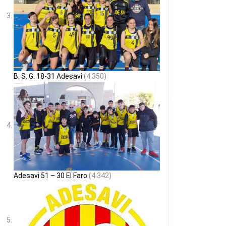
B. S. G. 18-31 Adesavi
(4.350)
Adesavi 51 – 30 El Faro
(4.342)