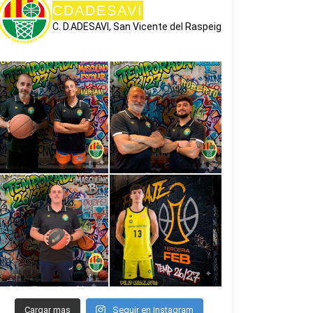
CDADESAVI
C. D.ADESAVI, San Vicente del Raspeig
Cargar mas
Seguir en Instagram