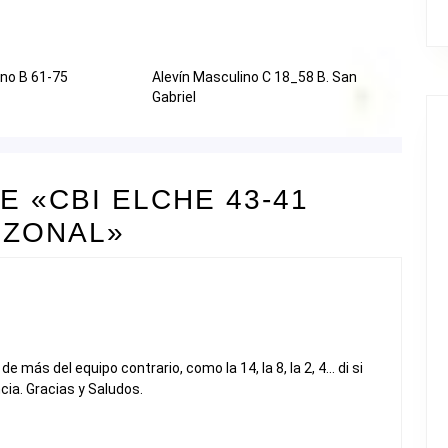
ino B 61-75
Alevín Masculino C 18_58 B. San
Gabriel
 «CBI ELCHE 43-41
ª ZONAL»
 más del equipo contrario, como la 14, la 8, la 2, 4… di si
ia. Gracias y Saludos.