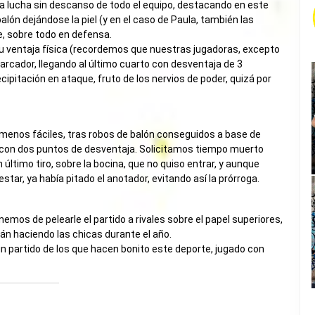
la lucha sin descanso de todo el equipo, destacando en este
lón dejándose la piel (y en el caso de Paula, también las
te, sobre todo en defensa.
su ventaja física (recordemos que nuestras jugadoras, excepto
marcador, llegando al último cuarto con desventaja de 3
pitación en ataque, fruto de los nervios de poder, quizá por
 menos fáciles, tras robos de balón conseguidos a base de
s con dos puntos de desventaja. Solicitamos tiempo muerto
último tiro, sobre la bocina, que no quiso entrar, y aunque
tar, ya había pitado el anotador, evitando así la prórroga.
emos de pelearle el partido a rivales sobre el papel superiores,
tán haciendo las chicas durante el año.
ar un partido de los que hacen bonito este deporte, jugado con