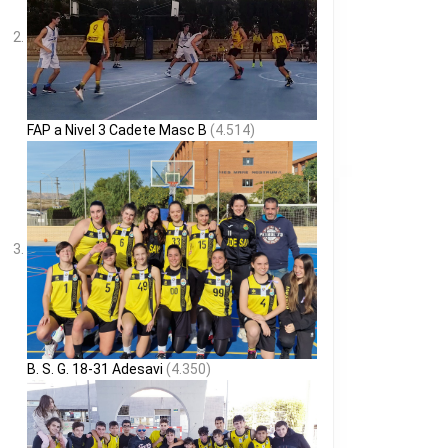
FAP a Nivel 3 Cadete Masc B
(4.514)
B. S. G. 18-31 Adesavi
(4.350)