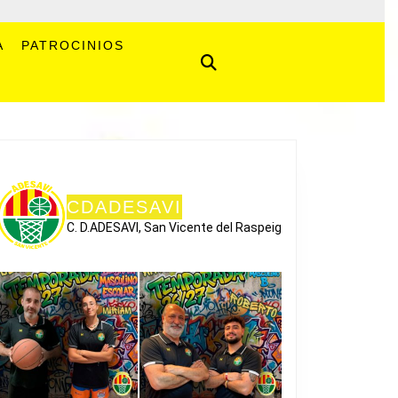
A
PATROCINIOS
CDADESAVI
C. D.ADESAVI, San Vicente del Raspeig