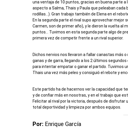
una ventaja de 10 puntos, gracias en buena parte a 
aspecto a Salma, Thais y Paula que peleaban cada ba
rodillas…). Gran trabajo también de Elena en el rebo
En la segunda parte el rival supo aprovechar mejor 
Carmen, son de primer año), y le dieron la vuelta al 
puntos… Tuvimos en esta segunda parte algo de preci
primera vez de competir frente a un rival superior.
Dichos nervios nos llevaron a fallar canastas más o
ganas y de garra, llegando a los 2 últimos segundo
para intentar empatar o ganar el partido. Tuvimos un 
Thais una vez más peleo y consiguió el rebote y ences
Este partido ha de hacernos ver la capacidad que ten
y de confiar más en nosotras, y en el trabajo que es
Felicitar al rival por la victoria, después de disfrut
total deportividad y limpieza por ambos equipos.
Por:
Enrique García