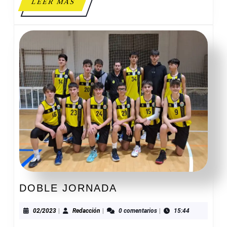
LEER
LEER MÁS
MÁS
DOBLE
DOBLE JORNADA
JORNADA
02/2023
Redacción
02/2023
|
Redacción
|
0 comentarios
|
15:44