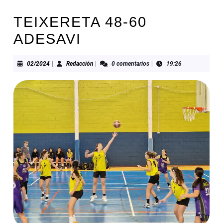
TEIXERETA 48-60
ADESAVI
02/2024
Redacción
02/2024
|
Redacción
|
0 comentarios
|
19:26