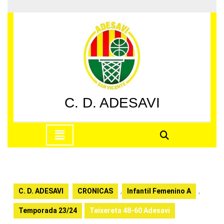
Saltar
al
contenido
Saltar
al
contenido
C. D. ADESAVI
Botón
de
apertura
C. D. ADESAVI
CRONICAS
,
Infantil Femenino A
,
Temporada 23/24
Teixereta 48-60 Adesavi