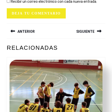
Recibir un correo electrónico con cada nueva entrada.
NAVEGACIÓN
ANTERIOR
SIGUIENTE
DE
ENTRADAS
Entrada
Siguiente
RELACIONADAS
anterior:
entrada: