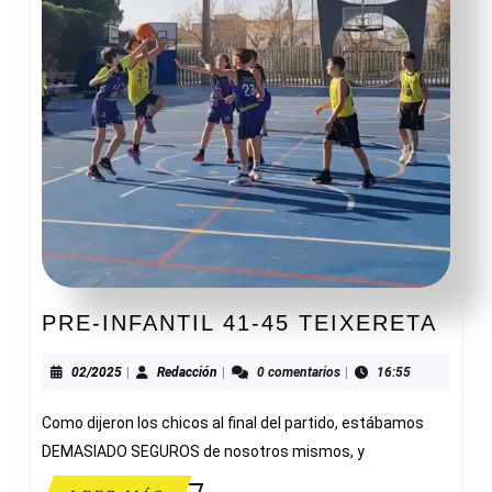
PRE
PRE-INFANTIL 41-45 TEIXERETA
INFA
41-
02/2025
Redacción
02/2025
|
Redacción
|
0 comentarios
|
16:55
45
Como dijeron los chicos al final del partido, estábamos
TEI
DEMASIADO SEGUROS de nosotros mismos, y