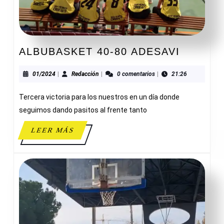
ALBUBA
ALBUBASKET 40-80 ADESAVI
40-
80
01/2024
Redacción
01/2024
|
Redacción
|
0 comentarios
|
21:26
ADESAV
Tercera victoria para los nuestros en un día donde
seguimos dando pasitos al frente tanto
LEER
LEER MÁS
MÁS