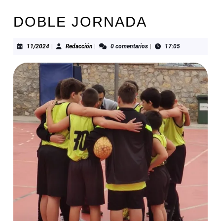
DOBLE JORNADA
11/2024
Redacción
11/2024
|
Redacción
|
0 comentarios
|
17:05