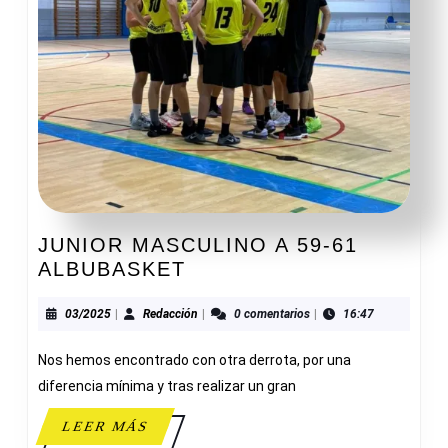
JUNIOR MASCULINO A 59-61
JUNIOR
ALBUBASKET
MASCULINO
A
03/2025
Redacción
03/2025
|
Redacción
|
0 comentarios
|
16:47
59-
Nos hemos encontrado con otra derrota, por una
61
ALBUBASKET
diferencia mínima y tras realizar un gran
LEER
LEER MÁS
MÁS