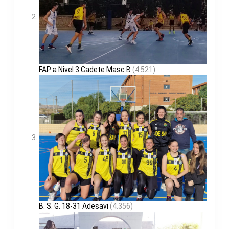
FAP a Nivel 3 Cadete Masc B
(4.521)
B. S. G. 18-31 Adesavi
(4.356)