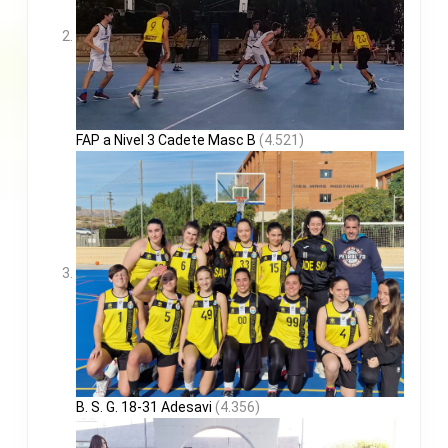
FAP a Nivel 3 Cadete Masc B
(4.521)
B. S. G. 18-31 Adesavi
(4.356)