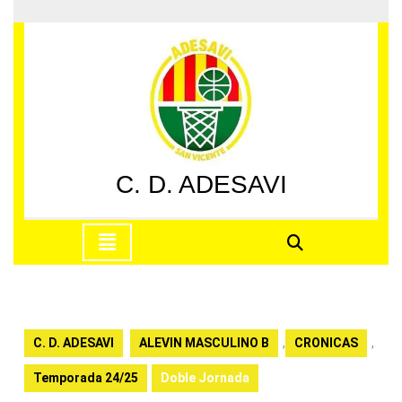
Saltar
al
contenido
Saltar
al
contenido
C. D. ADESAVI
Botón
de
apertura
C. D. ADESAVI
ALEVIN MASCULINO B
,
CRONICAS
,
Temporada 24/25
Doble Jornada