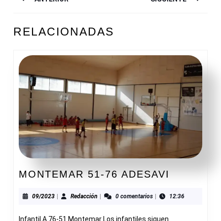
DE
ENTRADAS
Entrada
Siguiente
RELACIONADAS
anterior:
entrada:
MONTEM
MONTEMAR 51-76 ADESAVI
51-
76
09/2023
Redacción
09/2023
|
Redacción
|
0 comentarios
|
12:36
ADESAVI
Infantil A 76-51 Montemar Los infantiles siguen