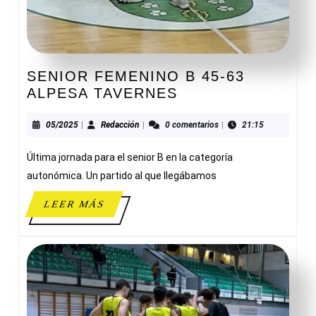
SENIOR FEMENINO B 45-63
SENIOR
ALPESA TAVERNES
FEMENINO
B
05/2025
Redacción
05/2025
|
Redacción
|
0 comentarios
|
21:15
45-
Última jornada para el senior B en la categoría
63
ALPESA
autonómica. Un partido al que llegábamos
TAVERNES
LEER
LEER MÁS
MÁS