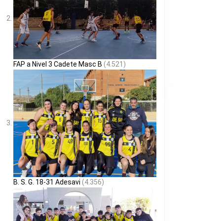
FAP a Nivel 3 Cadete Masc B
(4.521)
B. S. G. 18-31 Adesavi
(4.356)