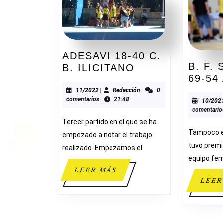
ADESAVI 18-40 C.
B. F.
ADESAVI
B. ILICITANO
69-54
18-
40
11/2022
Redacción
11/2022
|
Redacción
|
0
comentarios
|
21:48
10/202
C.
comentario
B.
Tercer partido en el que se ha
ILICITANO
Tampoco e
empezado a notar el trabajo
tuvo premi
realizado. Empezamos el
equipo fem
LEER
LEER MÁS
MÁS
LEER