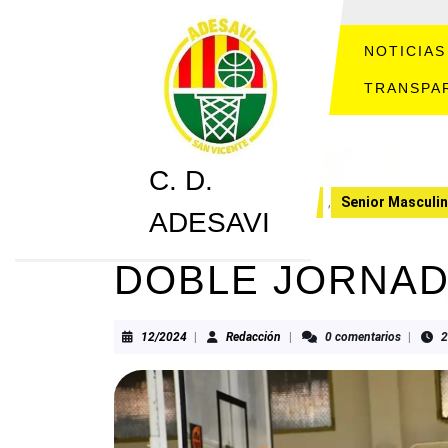
Saltar
al
contenido
NOTICIAS
Saltar
TRANSPA
al
contenido
C. D.
C. D. ADESAVI
CRONICAS
,
Senior Masculin
ADESAVI
DOBLE JORNA
12/2024
Redacción
12/2024
|
Redacción
|
0 comentarios
|
2