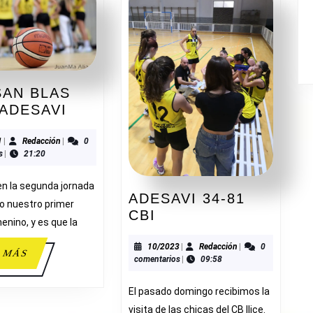
 SAN BLAS
B.
 ADESAVI
F.
SAN
10/2021
Redacción
1
|
Redacción
|
0
s
|
21:20
BLAS
69-
n la segunda jornada
54
ADESAVI 34-81
o nuestro primer
ADESAVI
ADESAVI
CBI
enino, y es que la
34-
81
10/2023
Redacción
10/2023
|
Redacción
|
0
LEER
 MÁS
comentarios
|
09:58
CBI
MÁS
El pasado domingo recibimos la
visita de las chicas del CB Ilice.