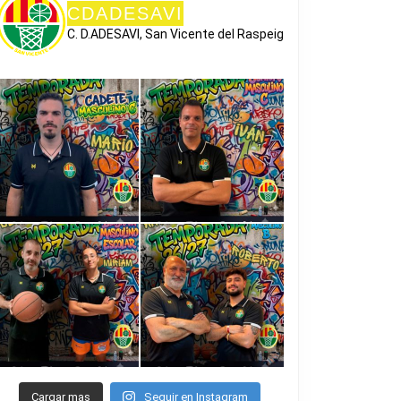
CDADESAVI
C. D.ADESAVI, San Vicente del Raspeig
Cargar mas
Seguir en Instagram