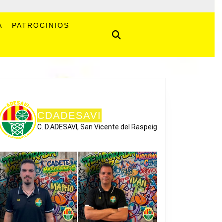
A
PATROCINIOS
CDADESAVI
C. D.ADESAVI, San Vicente del Raspeig