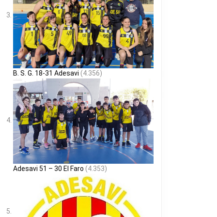
B. S. G. 18-31 Adesavi
(4.356)
Adesavi 51 – 30 El Faro
(4.353)