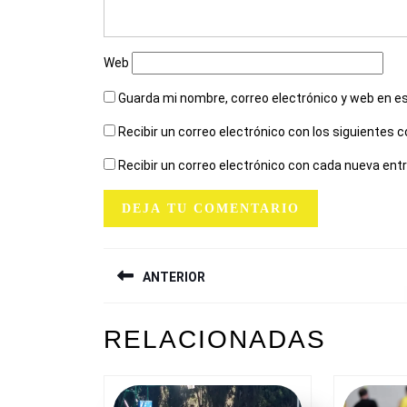
Web
Guarda mi nombre, correo electrónico y web en e
Recibir un correo electrónico con los siguientes 
Recibir un correo electrónico con cada nueva ent
NAVEGACIÓN
ANTERIOR
DE
ENTRADAS
Entrada
RELACIONADAS
anterior: