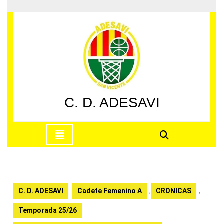
Saltar
al
contenido
Saltar
al
contenido
C. D. ADESAVI
Botón
de
apertura
C. D. ADESAVI
Cadete Femenino A
,
CRONICAS
,
Temporada 25/26