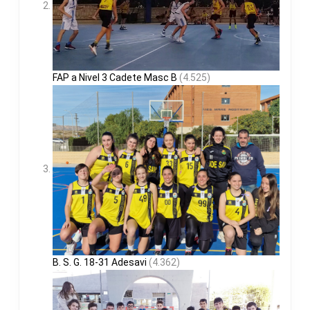
FAP a Nivel 3 Cadete Masc B
(4.525)
B. S. G. 18-31 Adesavi
(4.362)