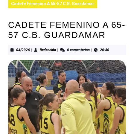
Cadete Femenino A 65-57 C.B. Guardamar
CADETE FEMENINO A 65-
57 C.B. GUARDAMAR
04/2026
Redacción
04/2026
|
Redacción
|
0 comentarios
|
20:40