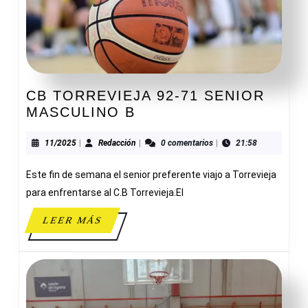
CB TORREVIEJA 92-71 SENIOR
CB
MASCULINO B
TORREVIEJA
92-
11/2025
Redacción
11/2025
|
Redacción
|
0 comentarios
|
21:58
71
Este fin de semana el senior preferente viajo a Torrevieja
SENIOR
MASCULINO
para enfrentarse al C.B Torrevieja.El
B
LEER
LEER MÁS
MÁS