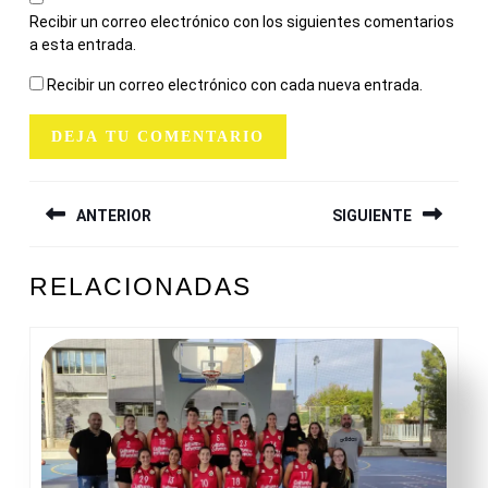
Recibir un correo electrónico con los siguientes comentarios
a esta entrada.
Recibir un correo electrónico con cada nueva entrada.
NAVEGACIÓN
ANTERIOR
SIGUIENTE
DE
ENTRADAS
Entrada
Siguiente
RELACIONADAS
anterior:
entrada: