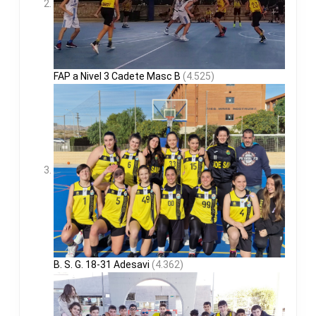
FAP a Nivel 3 Cadete Masc B
(4.525)
B. S. G. 18-31 Adesavi
(4.362)