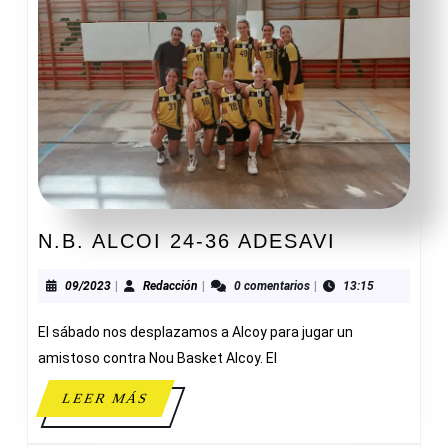
N.B.
N.B. ALCOI 24-36 ADESAVI
ALCOI
24-
09/2023
Redacción
09/2023
|
Redacción
|
0 comentarios
|
13:15
36
El sábado nos desplazamos a Alcoy para jugar un
ADESAVI
amistoso contra Nou Basket Alcoy. El
LEER
LEER MÁS
MÁS