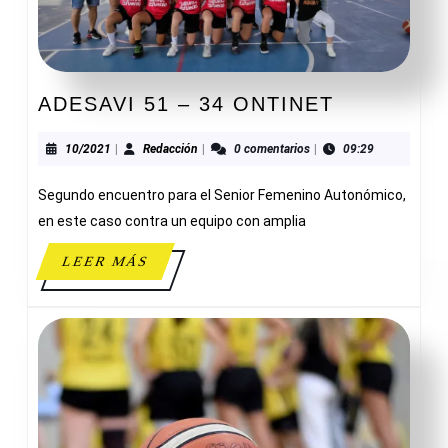
ADESAVI
ADESAVI 51 – 34 ONTINET
51
–
10/2021
Redacción
10/2021
|
Redacción
|
0 comentarios
|
09:29
34
Segundo encuentro para el Senior Femenino Autonómico,
ONTINET
en este caso contra un equipo con amplia
LEER
LEER MÁS
MÁS