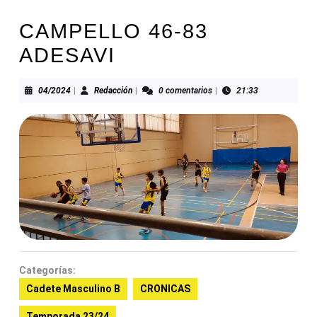
CAMPELLO 46-83
ADESAVI
04/2024
Redacción
04/2024
|
Redacción
|
0 comentarios
|
21:33
Categorías:
Cadete Masculino B
CRONICAS
Temporada 23/24