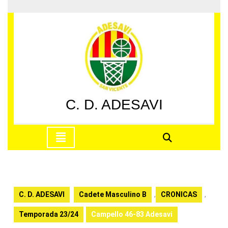
Saltar
al
contenido
Saltar
al
contenido
C. D. ADESAVI
Botón
de
apertura
C. D. ADESAVI
Cadete Masculino B
,
CRONICAS
,
Temporada 23/24
Campello 46-83 Adesavi