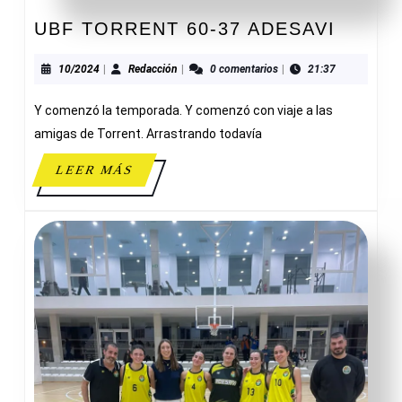
UBF
UBF TORRENT 60-37 ADESAVI
TORR
60-
10/2024
Redacción
10/2024
|
Redacción
|
0 comentarios
|
21:37
37
Y comenzó la temporada. Y comenzó con viaje a las
ADESA
amigas de Torrent. Arrastrando todavía
LEER
LEER MÁS
MÁS