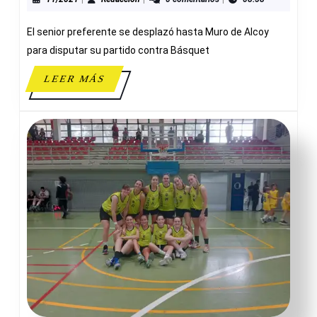
73
–
El senior preferente se desplazó hasta Muro de Alcoy
80
ADESAVI
para disputar su partido contra Básquet
LEER
LEER MÁS
MÁS