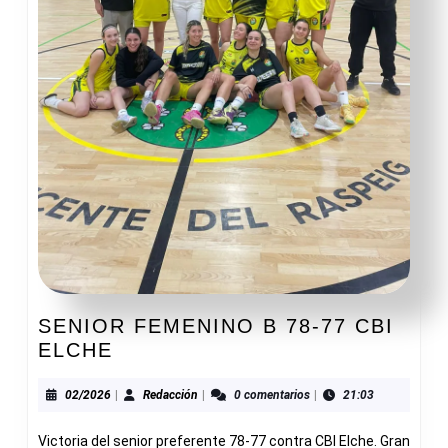
SENIOR FEMENINO B 78-77 CBI
SENIOR
ELCHE
FEMENINO
B
02/2026
Redacción
02/2026
|
Redacción
|
0 comentarios
|
21:03
78-
Victoria del senior preferente 78-77 contra CBI Elche. Gran
77