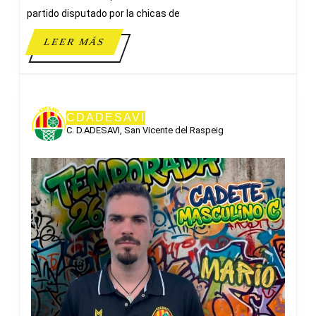
CBI
partido disputado por la chicas de
ELCHE
LEER
LEER MÁS
MÁS
CDADESAVI
C. D.ADESAVI, San Vicente del Raspeig