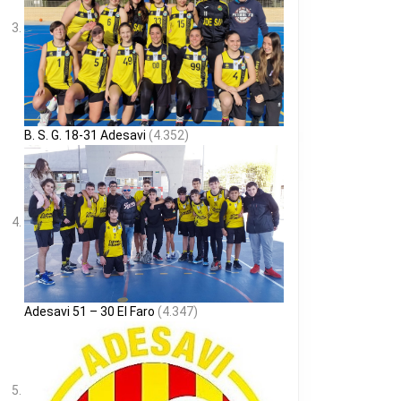
B. S. G. 18-31 Adesavi
(4.352)
Adesavi 51 – 30 El Faro
(4.347)