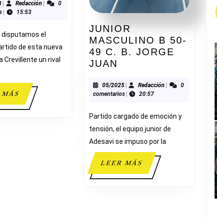
68
01/2023
Redacción
3
|
Redacción
|
0
s
|
15:53
ADESAVI
JUNIOR
 disputamos el
MASCULINO B 50-
rtido de esta nueva
49 C. B. JORGE
 Crevillente un rival
JUNIOR
JUAN
MASCULINO
B
05/2025
Redacción
05/2025
|
Redacción
|
0
LEER
 MÁS
comentarios
|
20:57
50-
MÁS
49
Partido cargado de emoción y
C.
tensión, el equipo junior de
B.
Adesavi se impuso por la
JORGE
JUAN
LEER
LEER MÁS
MÁS