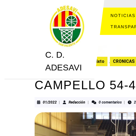
Saltar
al
contenido
NOTICIAS
Saltar
TRANSPA
al
contenido
C. D.
C. D. ADESAVI
Benjamín Mixto
,
CRONICAS
ADESAVI
CAMPELLO 54-4
01/2022
Redacción
01/2022
|
Redacción
|
0 comentarios
|
2