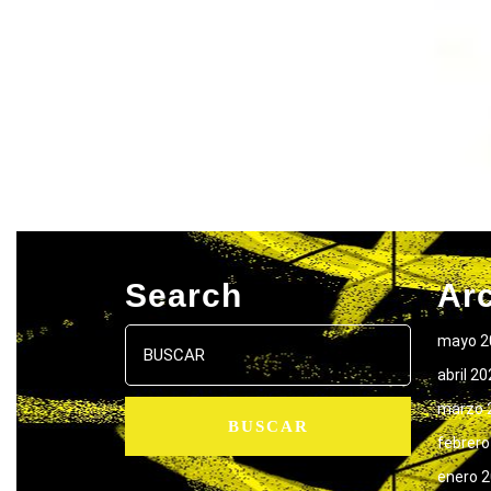
Search
Ar
Buscar:
mayo 2
abril 2
marzo 
febrero
enero 