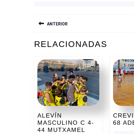
NAVEGACIÓN
ANTERIOR
DE
ENTRADAS
Entrada
RELACIONADAS
anterior:
ALEVÍN
CREVI
MASCULINO C 4-
68 AD
ALEVÍN
44 MUTXAMEL