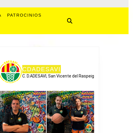
A
PATROCINIOS
CDADESAVI
C. D.ADESAVI, San Vicente del Raspeig