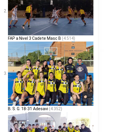
FAP a Nivel 3 Cadete Masc B
(4.514)
B. S. G. 18-31 Adesavi
(4.352)