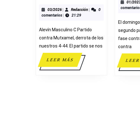
MASCULINO
01/202
comentario
C
03/2026
Redacción
03/2026
|
Redacción
|
0
comentarios
|
21:29
4-
El domingo
44
Alevín Masculino C Partido
segundo pa
MUTXAMEL
contra Mutxamel, derrota de los
fase contra
nuestros 4-44. El partido se nos
contra
LEER
LEER MÁS
LEER
MÁS