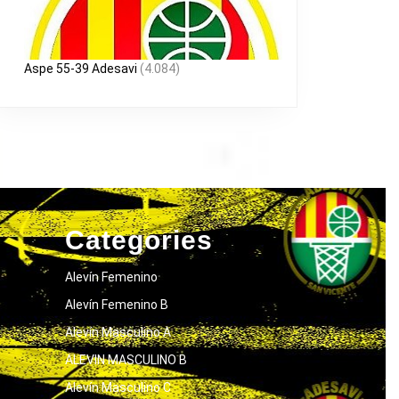
Aspe 55-39 Adesavi
(4.084)
Categories
Alevín Femenino
Alevín Femenino B
Alevín Masculino A
ALEVIN MASCULINO B
Alevín Masculino C