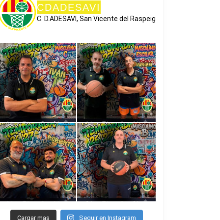
CDADESAVI
C. D.ADESAVI, San Vicente del Raspeig
Cargar mas
Seguir en Instagram