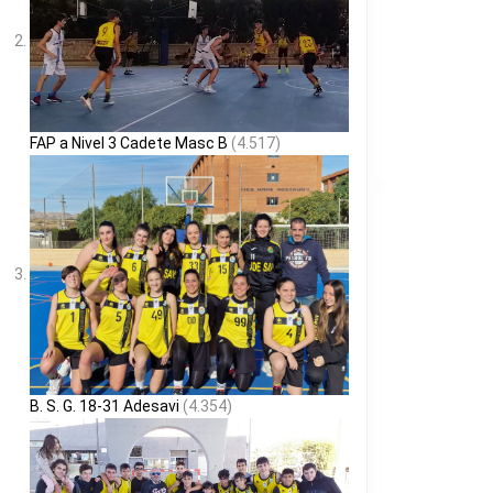
FAP a Nivel 3 Cadete Masc B
(4.517)
B. S. G. 18-31 Adesavi
(4.354)