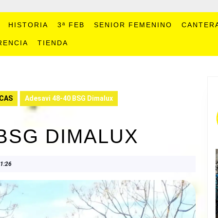
HISTORIA
3ª FEB
SENIOR FEMENINO
CANTER
RENCIA
TIENDA
CAS
Adesavi 48-40 BSG Dimalux
 BSG DIMALUX
1:26