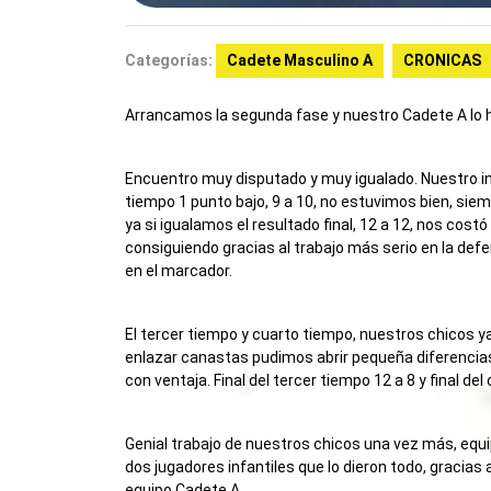
Categorías:
Cadete Masculino A
CRONICAS
Arrancamos la segunda fase y nuestro Cadete A lo h
Encuentro muy disputado y muy igualado. Nuestro inic
tiempo 1 punto bajo, 9 a 10, no estuvimos bien, siem
ya si igualamos el resultado final, 12 a 12, nos costó
consiguiendo gracias al trabajo más serio en la def
en el marcador.
El tercer tiempo y cuarto tiempo, nuestros chicos ya
enlazar canastas pudimos abrir pequeña diferencias,
con ventaja. Final del tercer tiempo 12 a 8 y final de
Genial trabajo de nuestros chicos una vez más, eq
dos jugadores infantiles que lo dieron todo, gracias
equipo Cadete A.