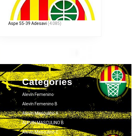
Aspe 55-39 Adesavi
(4.085)
Categories
Alevín Femenino
Alevín Femenino B
Alevín Masculino A
ALEVIN MASCULINO B
Alevín Masculino C