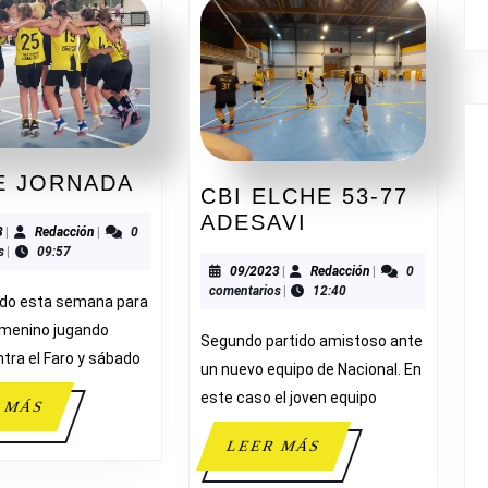
DOBLE
E JORNADA
CBI ELCHE 53-77
JORNADA
CBI
ADESAVI
05/2023
Redacción
3
|
Redacción
|
0
ELCHE
s
|
09:57
53-
09/2023
Redacción
09/2023
|
Redacción
|
0
comentarios
|
12:40
77
ido esta semana para
ADESAVI
femenino jugando
Segundo partido amistoso ante
ntra el Faro y sábado
un nuevo equipo de Nacional. En
este caso el joven equipo
LEER
 MÁS
MÁS
LEER
LEER MÁS
MÁS