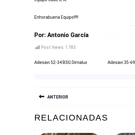
Enhorabuena Equipo!!!!!
Por: Antonio García
Post Views:
1.783
Adesavi 52-34 BSG Dimalux
Adesavi 35-69
NAVEGACIÓN
ANTERIOR
DE
ENTRADAS
Entrada
RELACIONADAS
anterior: