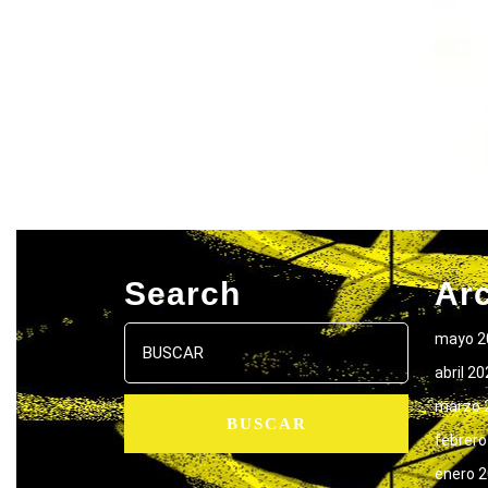
Search
Ar
Buscar:
mayo 2
abril 2
marzo 
febrero
enero 