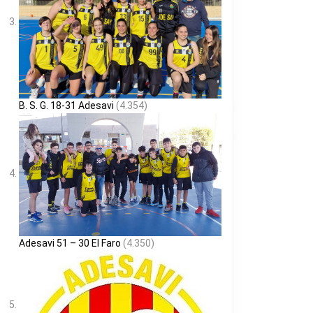
B. S. G. 18-31 Adesavi
(4.354)
Adesavi 51 – 30 El Faro
(4.350)