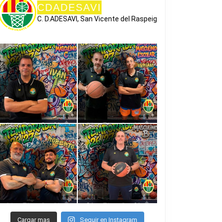
CDADESAVI
C. D.ADESAVI, San Vicente del Raspeig
Cargar mas
Seguir en Instagram