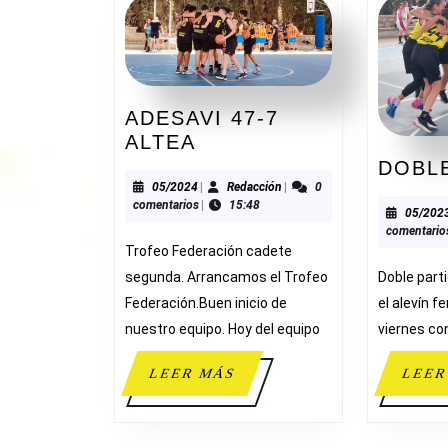
ADESAVI 47-7
ADESAVI
ALTEA
47-
DOBL
7
05/2024
Redacción
05/2024
|
Redacción
|
0
comentarios
|
15:48
ALTEA
05/202
comentario
Trofeo Federación cadete
segunda. Arrancamos el Trofeo
Doble part
Federación.Buen inicio de
el alevín 
nuestro equipo. Hoy del equipo
viernes co
LEER
LEER MÁS
LEER
MÁS