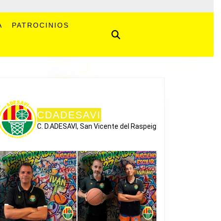
A
PATROCINIOS
CDADESAVI
C. D.ADESAVI, San Vicente del Raspeig