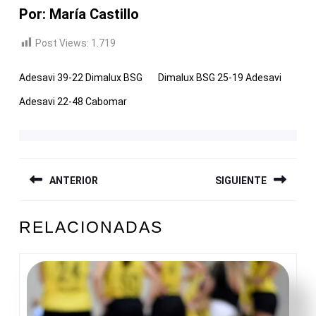
Por: María Castillo
Post Views:
1.719
Adesavi 39-22 Dimalux BSG
Dimalux BSG 25-19 Adesavi
Adesavi 22-48 Cabomar
NAVEGACIÓN
ANTERIOR
SIGUIENTE
DE
ENTRADAS
Entrada
Siguiente
RELACIONADAS
anterior:
entrada: