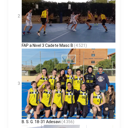
FAP a Nivel 3 Cadete Masc B
(4.521)
B. S. G. 18-31 Adesavi
(4.356)