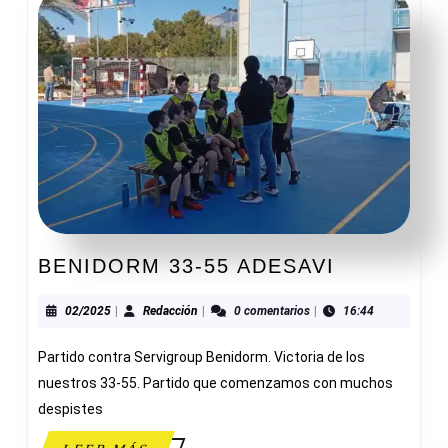
BENIDOR
BENIDORM 33-55 ADESAVI
33-
55
02/2025
Redacción
02/2025
|
Redacción
|
0 comentarios
|
16:44
ADESAVI
Partido contra Servigroup Benidorm. Victoria de los
nuestros 33-55. Partido que comenzamos con muchos
despistes