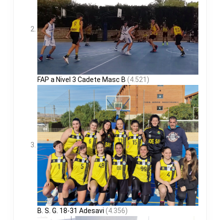
FAP a Nivel 3 Cadete Masc B
(4.521)
B. S. G. 18-31 Adesavi
(4.356)