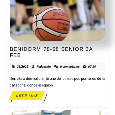
BENIDORM 78-68 SENIOR 3A
BENIDORM
FEB
78-
68
03/2025
Redacción
03/2025
|
Redacción
|
0 comentarios
|
07:29
SENIOR
Derrota a domicilio ante uno de los equipos punteros de la
3A
FEB
categoría, donde el equipo
LEER
LEER MÁS
MÁS