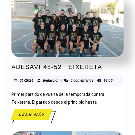
ADESAVI
ADESAVI 48-52 TEIXERETA
48-
52
01/2024
Redacción
01/2024
|
Redacción
|
0 comentarios
|
18:00
TEIXERE
Primer partido de vuelta de la temporada contra
Teixereta. El partido desde el principio hasta
LEER
LEER MÁS
MÁS