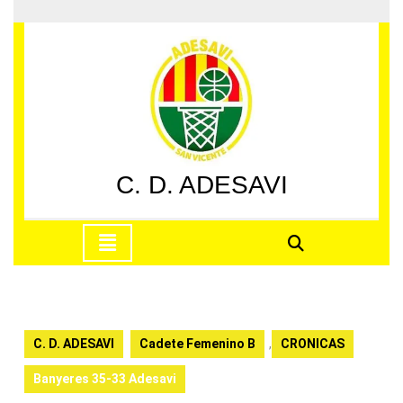
Saltar
al
contenido
Saltar
al
contenido
C. D. ADESAVI
Botón
de
apertura
C. D. ADESAVI
Cadete Femenino B
,
CRONICAS
Banyeres 35-33 Adesavi