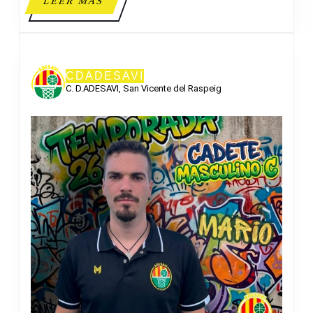
LEER
LEER MÁS
MÁS
CDADESAVI
C. D.ADESAVI, San Vicente del Raspeig