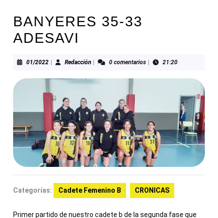
BANYERES 35-33
ADESAVI
01/2022
Redacción
01/2022
|
Redacción
|
0 comentarios
|
21:20
Categorías:
Cadete Femenino B
CRONICAS
Primer partido de nuestro cadete b de la segunda fase que