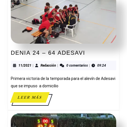
DENIA
DENIA 24 – 64 ADESAVI
24
–
11/2021
Redacción
11/2021
|
Redacción
|
0 comentarios
|
09:24
64
Primera victoria de la temporada para el alevín de Adesavi
ADESAVI
que se impuso a domicilio
LEER
LEER MÁS
MÁS