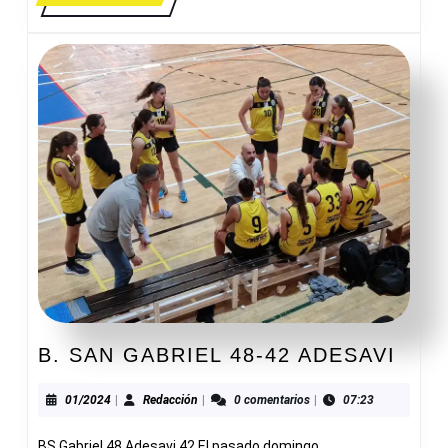
MÁS
B.
B. SAN GABRIEL 48-42 ADESAVI
SAN
GAB
01/2024
Redacción
01/2024
|
Redacción
|
0 comentarios
|
07:23
48-
BS Gabriel 48 Adesavi 42 El pasado domingo