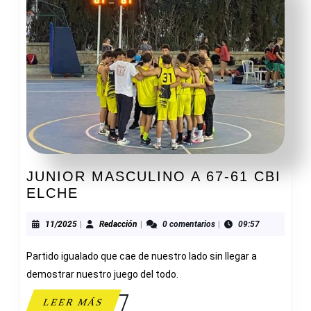
JUNIOR MASCULINO A 67-61 CBI
JUNIOR
ELCHE
MASCULINO
A
11/2025
Redacción
11/2025
|
Redacción
|
0 comentarios
|
09:57
67-
Partido igualado que cae de nuestro lado sin llegar a
61
CBI
demostrar nuestro juego del todo.
ELCHE
LEER
LEER MÁS