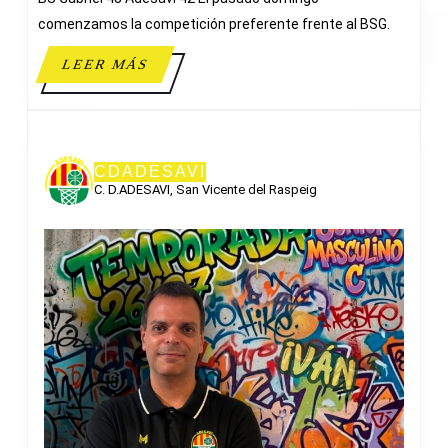
42
ADE
comenzamos la competición preferente frente al BSG.
LEER
LEER MÁS
MÁS
CDADESAVI
C. D.ADESAVI, San Vicente del Raspeig