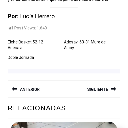
Por:
Lucía Herrero
Post Views:
1.640
Elche Basket 52-12
Adesavi 63-81 Muro de
Adesavi
Alcoy
Doble Jornada
NAVEGACIÓN
ANTERIOR
SIGUIENTE
DE
ENTRADAS
Entrada
Siguiente
RELACIONADAS
anterior:
entrada: