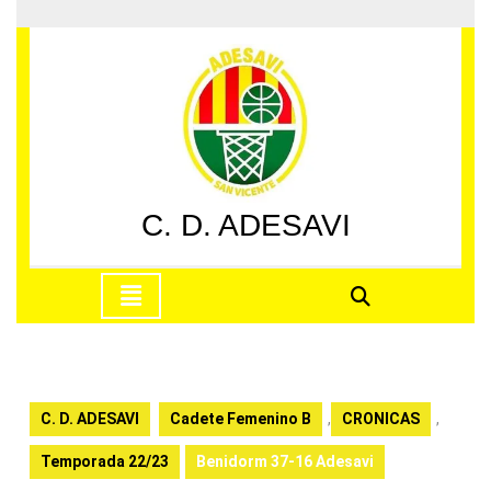
Saltar
al
contenido
Saltar
al
contenido
C. D. ADESAVI
Botón
de
apertura
C. D. ADESAVI
Cadete Femenino B
,
CRONICAS
,
Temporada 22/23
Benidorm 37-16 Adesavi