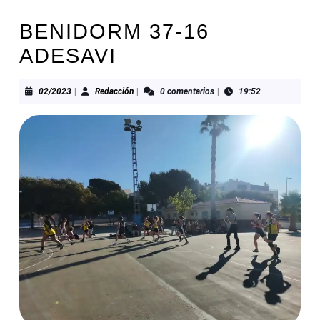
BENIDORM 37-16
ADESAVI
02/2023
Redacción
02/2023
|
Redacción
|
0 comentarios
|
19:52