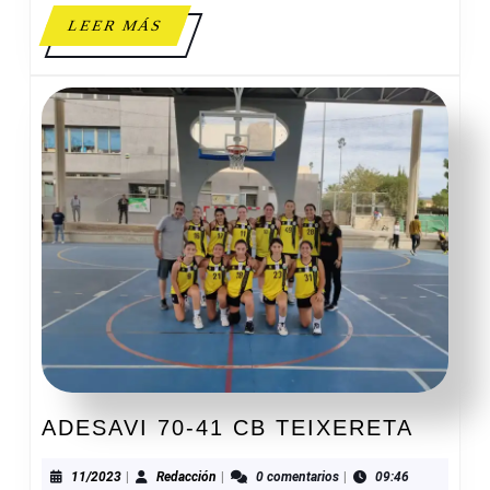
LEER
LEER MÁS
MÁS
ADESA
ADESAVI 70-41 CB TEIXERETA
70-
41
11/2023
Redacción
11/2023
|
Redacción
|
0 comentarios
|
09:46