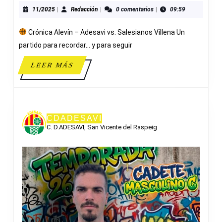
ADESAVI
11/2025
Redacción
11/2025
|
Redacción
|
0 comentarios
|
09:59
61-
Crónica Alevín – Adesavi vs. Salesianos Villena Un
93
SALESIAN
partido para recordar… y para seguir
VILLENA
LEER
LEER MÁS
MÁS
CDADESAVI
C. D.ADESAVI, San Vicente del Raspeig