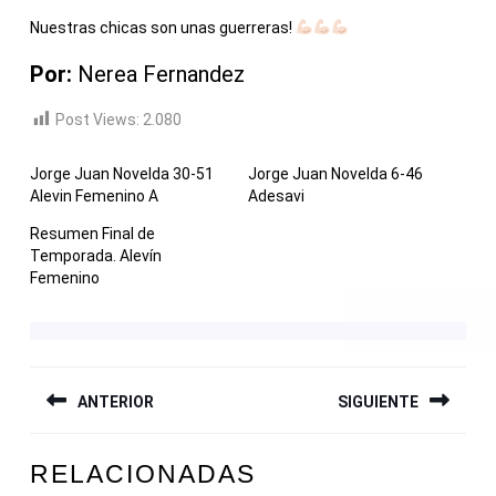
Nuestras chicas son unas guerreras!
Por:
Nerea Fernandez
Post Views:
2.080
Jorge Juan Novelda 30-51
Jorge Juan Novelda 6-46
Alevin Femenino A
Adesavi
Resumen Final de
Temporada. Alevín
Femenino
NAVEGACIÓN
ANTERIOR
SIGUIENTE
DE
ENTRADAS
Entrada
Siguiente
RELACIONADAS
anterior:
entrada: