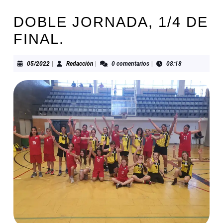
DOBLE JORNADA, 1/4 DE
FINAL.
05/2022
Redacción
05/2022
|
Redacción
|
0 comentarios
|
08:18