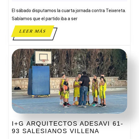
CB
El sábado disputamos la cuarta jornada contra Teixereta.
TEIXE
Sabíamos que el partido iba a ser
LEER
LEER MÁS
MÁS
I+G ARQUITECTOS ADESAVI 61-
I+G
93 SALESIANOS VILLENA
ARQUITEC