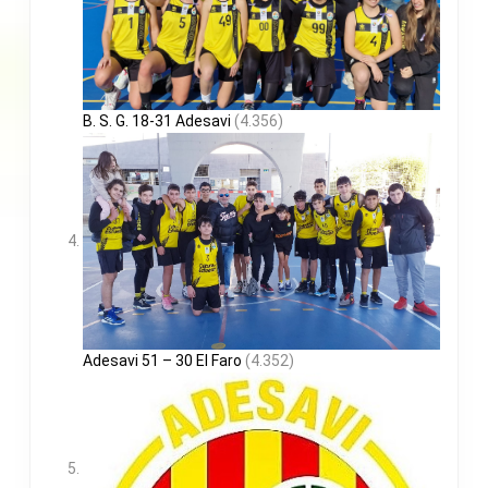
B. S. G. 18-31 Adesavi
(4.356)
Adesavi 51 – 30 El Faro
(4.352)