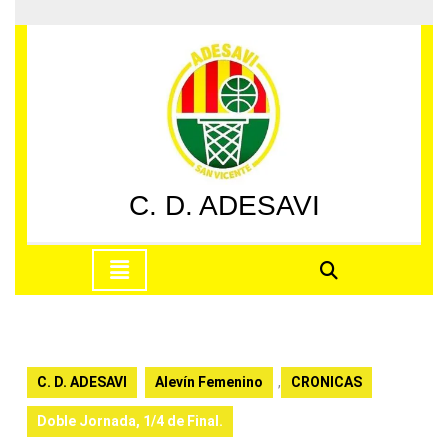
Saltar
al
contenido
Saltar
al
contenido
C. D. ADESAVI
Botón
de
apertura
C. D. ADESAVI
Alevín Femenino
,
CRONICAS
Doble Jornada, 1/4 de Final.