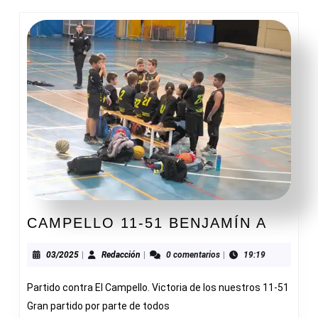
CAMP
CAMPELLO 11-51 BENJAMÍN A
11-
51
03/2025
Redacción
03/2025
|
Redacción
|
0 comentarios
|
19:19
BENJA
Partido contra El Campello. Victoria de los nuestros 11-51
A
Gran partido por parte de todos