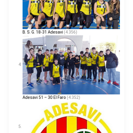
B. S. G. 18-31 Adesavi
(4.356)
Adesavi 51 – 30 El Faro
(4.352)