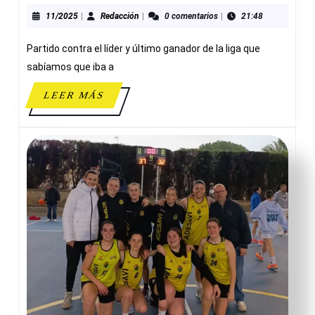
EN
AHORRO
11/2025
Redacción
11/2025
|
Redacción
|
0 comentarios
|
21:48
ADESAVI
Partido contra el líder y último ganador de la liga que
23-
82
sabíamos que iba a
LUCENTU
LEER
LEER MÁS
MÁS