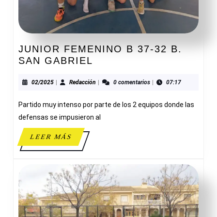
JUNIOR FEMENINO B 37-32 B.
JUNIOR
SAN GABRIEL
FEMENINO
B
02/2025
Redacción
02/2025
|
Redacción
|
0 comentarios
|
07:17
37-
Partido muy intenso por parte de los 2 equipos donde las
32
B.
defensas se impusieron al
SAN
LEER
LEER MÁS
GABRIEL
MÁS