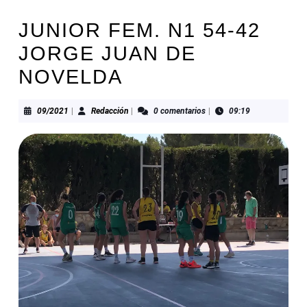
JUNIOR FEM. N1 54-42
JORGE JUAN DE
NOVELDA
09/2021
Redacción
09/2021
|
Redacción
|
0 comentarios
|
09:19