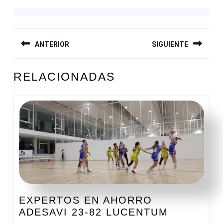
NAVEGACIÓN
ANTERIOR
SIGUIENTE
DE
ENTRADAS
Entrada
Siguiente
RELACIONADAS
anterior:
entrada:
EXPERTOS EN AHORRO
EXPERTO
ADESAVI 23-82 LUCENTUM