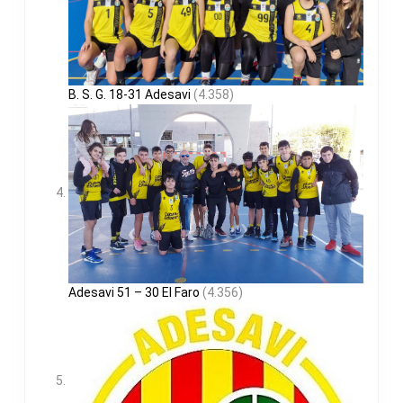
B. S. G. 18-31 Adesavi
(4.358)
Adesavi 51 – 30 El Faro
(4.356)