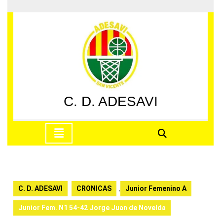
Saltar
al
contenido
Saltar
al
contenido
C. D. ADESAVI
Botón
de
apertura
C. D. ADESAVI
CRONICAS
,
Junior Femenino A
Junior Fem. N1 54-42 Jorge Juan de Novelda