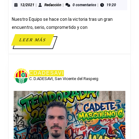
34
12/2021
Redacción
12/2021
|
Redacción
|
0 comentarios
|
19:20
BSG
Nuestro Equipo se hace con la victoria tras un gran
DIMAL
encuentro, serio, comprometido y con
LEER
LEER MÁS
MÁS
CDADESAVI
C. D.ADESAVI, San Vicente del Raspeig