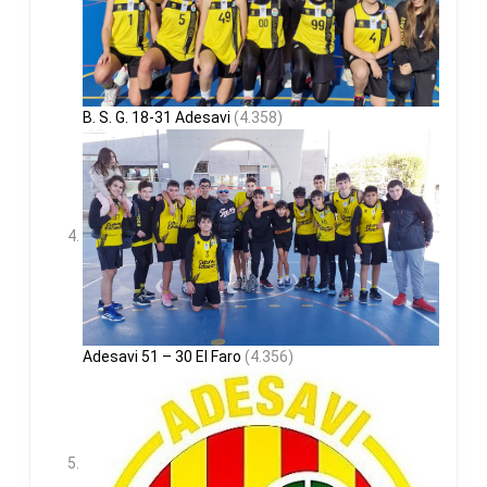
B. S. G. 18-31 Adesavi
(4.358)
Adesavi 51 – 30 El Faro
(4.356)