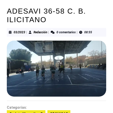
ADESAVI 36-58 C. B.
ILICITANO
03/2023
Redacción
03/2023
|
Redacción
|
0 comentarios
|
08:55
Categorías: