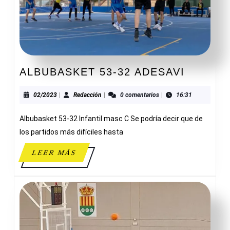
ALBUBA
ALBUBASKET 53-32 ADESAVI
53-
32
02/2023
Redacción
02/2023
|
Redacción
|
0 comentarios
|
16:31
ADESAV
Albubasket 53-32 Infantil masc C Se podría decir que de
los partidos más difíciles hasta
LEER
LEER MÁS
MÁS