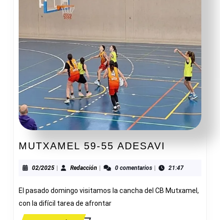
MUTXAME
MUTXAMEL 59-55 ADESAVI
59-
55
02/2025
Redacción
02/2025
|
Redacción
|
0 comentarios
|
21:47
ADESAVI
El pasado domingo visitamos la cancha del CB Mutxamel,
con la difícil tarea de afrontar