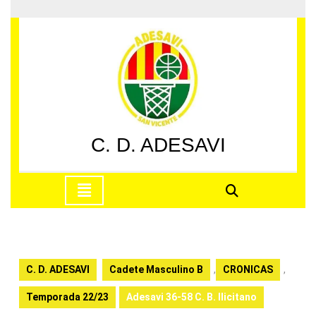
Saltar
al
contenido
Saltar
al
contenido
C. D. ADESAVI
Botón
de
apertura
C. D. ADESAVI
Cadete Masculino B
,
CRONICAS
,
Temporada 22/23
Adesavi 36-58 C. B. Ilicitano