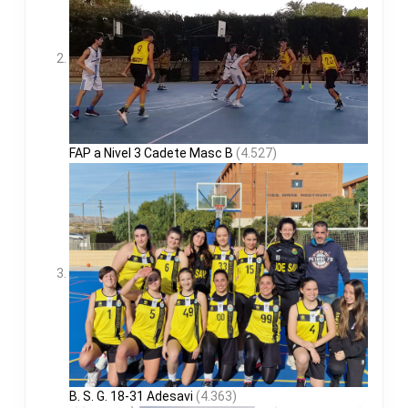
FAP a Nivel 3 Cadete Masc B
(4.527)
B. S. G. 18-31 Adesavi
(4.363)