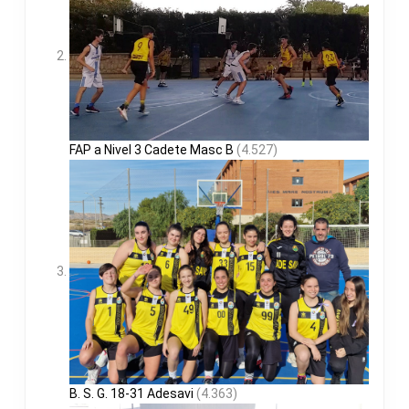
FAP a Nivel 3 Cadete Masc B
(4.527)
B. S. G. 18-31 Adesavi
(4.363)