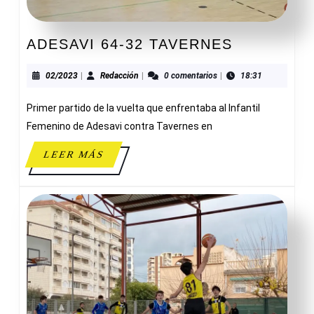
ADESAVI
ADESAVI 64-32 TAVERNES
64-
32
02/2023
Redacción
02/2023
|
Redacción
|
0 comentarios
|
18:31
TAVERNE
Primer partido de la vuelta que enfrentaba al Infantil
Femenino de Adesavi contra Tavernes en
LEER
LEER MÁS
MÁS