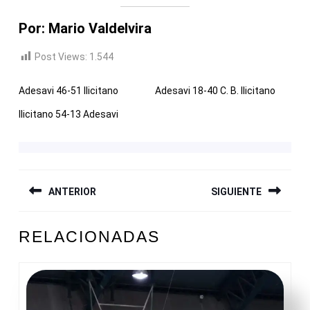
Por: Mario Valdelvira
Post Views:
1.544
Adesavi 46-51 Ilicitano
Adesavi 18-40 C. B. Ilicitano
Ilicitano 54-13 Adesavi
NAVEGACIÓN
ANTERIOR
SIGUIENTE
DE
ENTRADAS
Entrada
Siguiente
RELACIONADAS
anterior:
entrada: