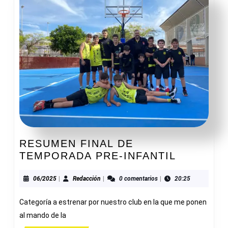
RESUMEN FINAL DE
RESUME
TEMPORADA PRE-INFANTIL
FINAL
DE
06/2025
Redacción
06/2025
|
Redacción
|
0 comentarios
|
20:25
TEMPOR
Categoría a estrenar por nuestro club en la que me ponen
PRE-
INFANTIL
al mando de la