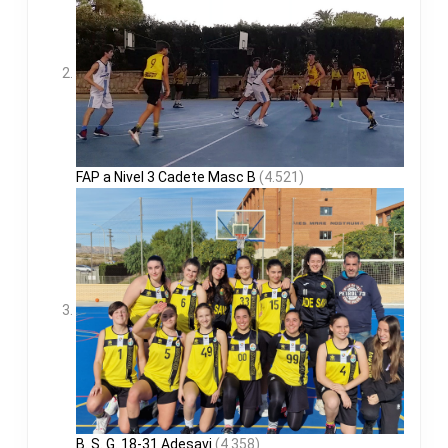
FAP a Nivel 3 Cadete Masc B
(4.521)
B. S. G. 18-31 Adesavi
(4.358)