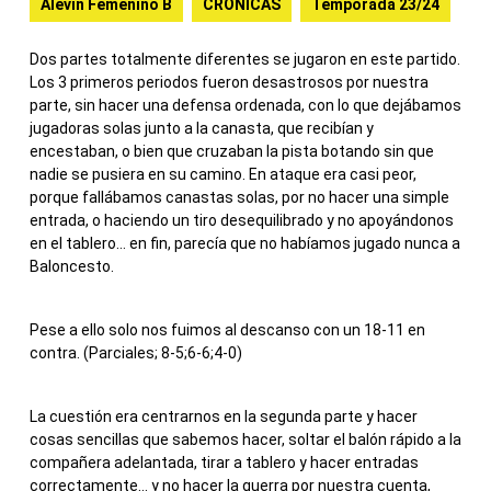
Alevín Femenino B
CRONICAS
Temporada 23/24
Dos partes totalmente diferentes se jugaron en este partido.
Los 3 primeros periodos fueron desastrosos por nuestra
parte, sin hacer una defensa ordenada, con lo que dejábamos
jugadoras solas junto a la canasta, que recibían y
encestaban, o bien que cruzaban la pista botando sin que
nadie se pusiera en su camino. En ataque era casi peor,
porque fallábamos canastas solas, por no hacer una simple
entrada, o haciendo un tiro desequilibrado y no apoyándonos
en el tablero… en fin, parecía que no habíamos jugado nunca a
Baloncesto.
Pese a ello solo nos fuimos al descanso con un 18-11 en
contra. (Parciales; 8-5;6-6;4-0)
La cuestión era centrarnos en la segunda parte y hacer
cosas sencillas que sabemos hacer, soltar el balón rápido a la
compañera adelantada, tirar a tablero y hacer entradas
correctamente… y no hacer la guerra por nuestra cuenta,