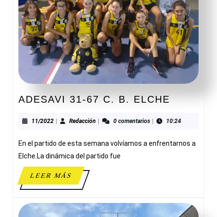
ADESAVI
ADESAVI 31-67 C. B. ELCHE
31-
67
11/2022
Redacción
11/2022
|
Redacción
|
0 comentarios
|
10:24
C.
En el partido de esta semana volvíamos a enfrentarnos a
B.
ELCHE
Elche.La dinámica del partido fue
LEER
LEER MÁS
MÁS