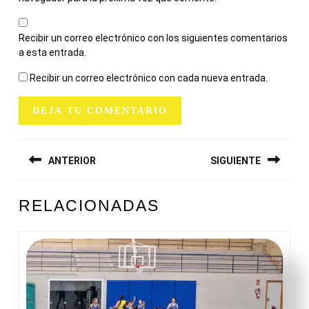
Recibir un correo electrónico con los siguientes comentarios
a esta entrada.
Recibir un correo electrónico con cada nueva entrada.
NAVEGACIÓN
ANTERIOR
SIGUIENTE
DE
ENTRADAS
Entrada
Siguiente
RELACIONADAS
anterior:
entrada: