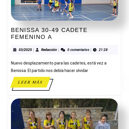
BENISSA 30-49 CADETE
BENISSA
FEMENINO A
30-
49
03/2025
Redacción
03/2025
|
Redacción
|
0 comentarios
|
21:28
CADETE
Nuevo desplazamiento para las cadetes, está vez a
FEMENINO
A
Benissa. El partido nos debía hacer olvidar
LEER
LEER MÁS
MÁS