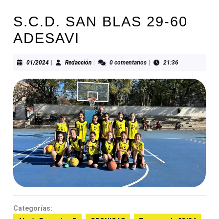
S.C.D. SAN BLAS 29-60
ADESAVI
01/2024
Redacción
01/2024
|
Redacción
|
0 comentarios
|
21:36
Categorías: