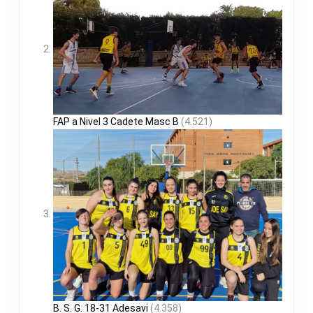
FAP a Nivel 3 Cadete Masc B
(4.521)
B. S. G. 18-31 Adesavi
(4.358)