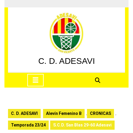
Saltar
al
contenido
Saltar
al
contenido
C. D. ADESAVI
Botón
de
apertura
C. D. ADESAVI
Alevín Femenino B
,
CRONICAS
,
Temporada 23/24
S.C.D. San Blas 29-60 Adesavi