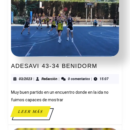
ADESAVI
ADESAVI 43-34 BENIDORM
43-
34
03/2023
Redacción
03/2023
|
Redacción
|
0 comentarios
|
15:07
BENIDOR
Muy buen partido en un encuentro donde en la ida no
fuimos capaces de mostrar
LEER
LEER MÁS
MÁS