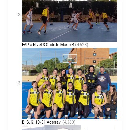
FAP a Nivel 3 Cadete Masc B
(4.523)
B. S. G. 18-31 Adesavi
(4.360)