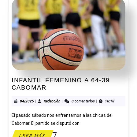
INFANTIL FEMENINO A 64-39
INFANTIL
CABOMAR
FEMENINO
A
04/2025
Redacción
04/2025
|
Redacción
|
0 comentarios
|
16:18
64-
El pasado sábado nos enfrentamos a las chicas del
39
CABOMAR
Cabomar. El partido se disputó con
LEER
LEER MÁS