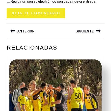
Recibir un correo electrónico con cada nueva entrada.
NAVEGACIÓN
ANTERIOR
SIGUIENTE
DE
ENTRADAS
Entrada
Siguiente
RELACIONADAS
anterior:
entrada: