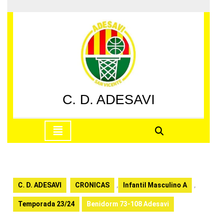
Saltar
al
contenido
Saltar
al
contenido
C. D. ADESAVI
Botón
de
apertura
C. D. ADESAVI
CRONICAS
,
Infantil Masculino A
,
Temporada 23/24
Benidorm 73-108 Adesavi