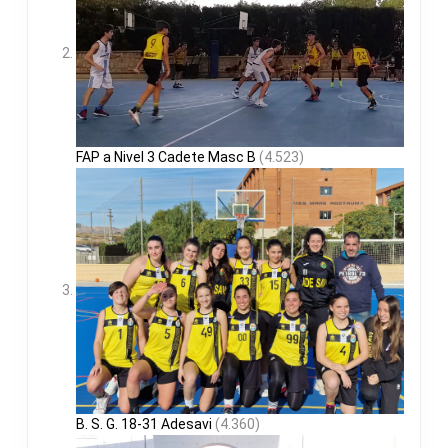
FAP a Nivel 3 Cadete Masc B
(4.523)
B. S. G. 18-31 Adesavi
(4.360)