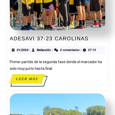
ADESAVI
ADESAVI 37-23 CAROLINAS
37-
23
01/2024
Redacción
01/2024
|
Redacción
|
0 comentarios
|
07:19
CAROLIN
Primer partido de la segunda fase donde el marcador ha
sido muy justo hasta final
LEER
LEER MÁS
MÁS