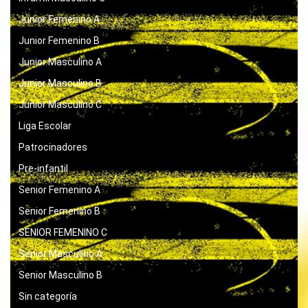
Junior Femenino A
Junior Femenino B
Junior Masculino A
Junior Masculino B
Junior Masculino C
Liga Escolar
Patrocinadores
Pre-infantil
Senior Femenino A
Senior Femenino B
SENIOR FEMENINO C
Senior Masculino A
Senior Masculino B
Sin categoría