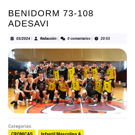
BENIDORM 73-108
ADESAVI
03/2024
Redacción
03/2024
|
Redacción
|
0 comentarios
|
20:53
Categorías:
CRONICAS
Infantil Masculino A