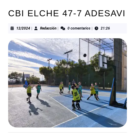
CBI ELCHE 47-7 ADESAVI
12/2024
Redacción
12/2024
|
Redacción
|
0 comentarios
|
21:26