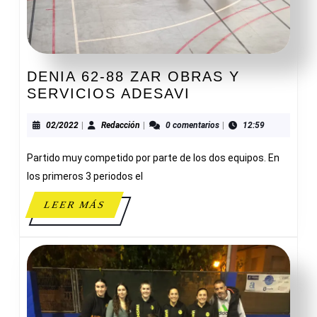
DENIA 62-88 ZAR OBRAS Y
DENIA
SERVICIOS ADESAVI
62-
88
02/2022
Redacción
02/2022
|
Redacción
|
0 comentarios
|
12:59
ZAR
Partido muy competido por parte de los dos equipos. En
OBRAS
Y
los primeros 3 periodos el
SERVICIOS
LEER
LEER MÁS
ADESAVI
MÁS