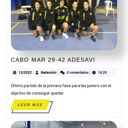
CABO
CABO MAR 29-42 ADESAVI
MAR
29-
12/2022
Redacción
12/2022
|
Redacción
|
0 comentarios
|
16:20
42
Último partido de la primera fase para las juniors con el
ADESAVI
objetivo de conseguir quedar
LEER
LEER MÁS
MÁS