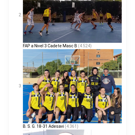
FAP a Nivel 3 Cadete Masc B
(4.524)
B. S. G. 18-31 Adesavi
(4.361)