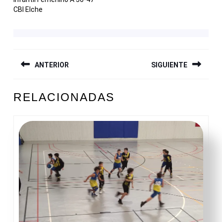
CBI Elche
NAVEGACIÓN
ANTERIOR
SIGUIENTE
DE
ENTRADAS
Entrada
Siguiente
RELACIONADAS
anterior:
entrada: