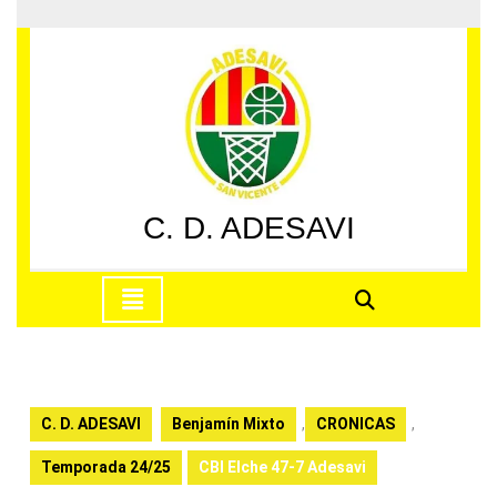
Saltar
al
contenido
Saltar
al
contenido
C. D. ADESAVI
Botón
de
apertura
C. D. ADESAVI
Benjamín Mixto
,
CRONICAS
,
Temporada 24/25
CBI Elche 47-7 Adesavi