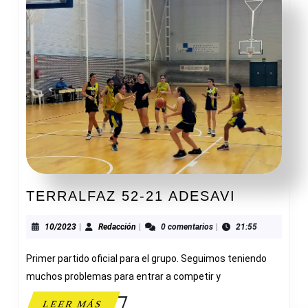
TERRALF
TERRALFAZ 52-21 ADESAVI
52-
21
10/2023
Redacción
10/2023
|
Redacción
|
0 comentarios
|
21:55
ADESAVI
Primer partido oficial para el grupo. Seguimos teniendo
muchos problemas para entrar a competir y
LEER
LEER MÁS