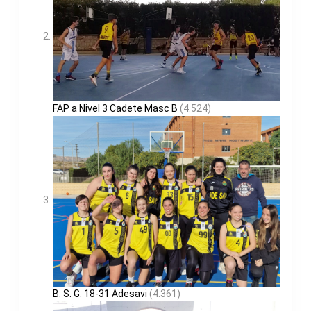
FAP a Nivel 3 Cadete Masc B
(4.524)
B. S. G. 18-31 Adesavi
(4.361)