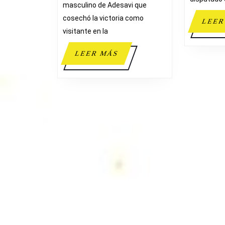
masculino de Adesavi que
OBRAS
cosechó la victoria como
Y
LEER
visitante en la
SERVICIOS
ADESAVI
LEER
LEER MÁS
MÁS