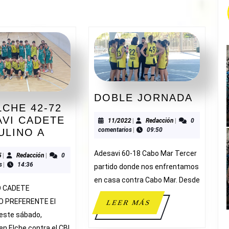
entrada:
DOBL
DOBLE JORNADA
LCHE 42-72
JORN
AVI CADETE
11/2022
Redacción
11/2022
|
Redacción
|
0
comentarios
|
09:50
CBI
ULINO A
ELCHE
Adesavi 60-18 Cabo Mar Tercer
42-
09/2025
Redacción
5
|
Redacción
|
0
s
|
14:36
partido donde nos enfrentamos
72
ADESAVI
en casa contra Cabo Mar. Desde
 CADETE
CADETE
O PREFERENTE El
LEER
LEER MÁS
MASCULINO
MÁS
 este sábado,
A
en Elche contra el CBI