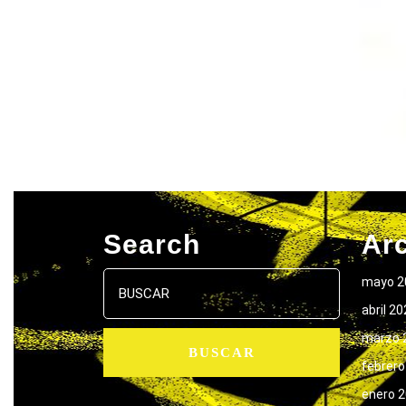
Search
Ar
Buscar:
mayo 2
abril 2
marzo 
febrero
enero 