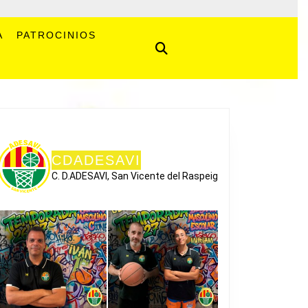
A
PATROCINIOS
CDADESAVI
C. D.ADESAVI, San Vicente del Raspeig