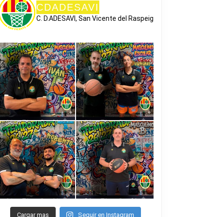
CDADESAVI
C. D.ADESAVI, San Vicente del Raspeig
E
ADA
Cargar mas
Seguir en Instagram