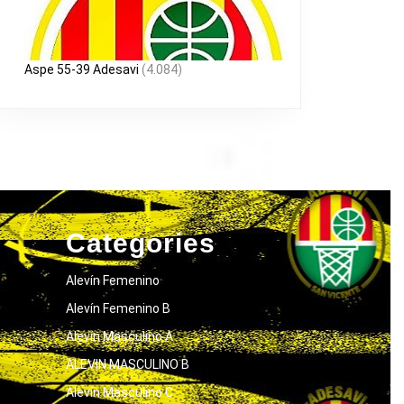
Aspe 55-39 Adesavi
(4.084)
Categories
Alevín Femenino
Alevín Femenino B
Alevín Masculino A
ALEVIN MASCULINO B
Alevín Masculino C