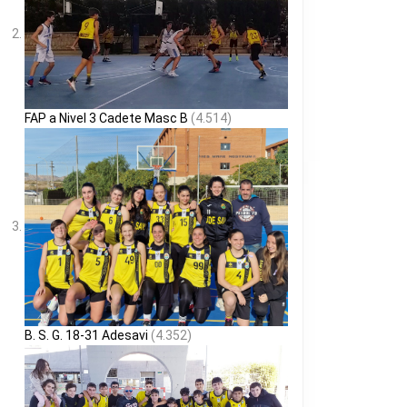
FAP a Nivel 3 Cadete Masc B
(4.514)
B. S. G. 18-31 Adesavi
(4.352)