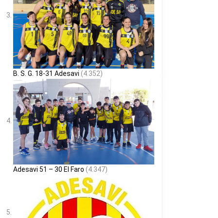
B. S. G. 18-31 Adesavi
(4.352)
Adesavi 51 – 30 El Faro
(4.347)