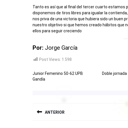
Tanto es así que al final del tercer cuarto estamos 
disponemos de tiros libres para igualar la contien
nos priva de una victoria que hubiera sido un buen pr
nuestro objetivo si que hemos creado hábitos que 
ellos para seguir creciendo
Por:
Jorge García
Post Views:
1.598
Junior Femenino 50-62 UPB
Doble jornada
Gandía
NAVEGACIÓN
ANTERIOR
DE
ENTRADAS
Entrada