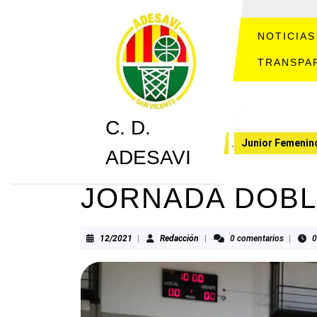
Saltar
al
contenido
NOTICIAS
Saltar
TRANSPA
al
contenido
C. D.
C. D. ADESAVI
CRONICAS
,
Junior Femenin
ADESAVI
JORNADA DOBL
12/2021
Redacción
12/2021
|
Redacción
|
0 comentarios
|
0