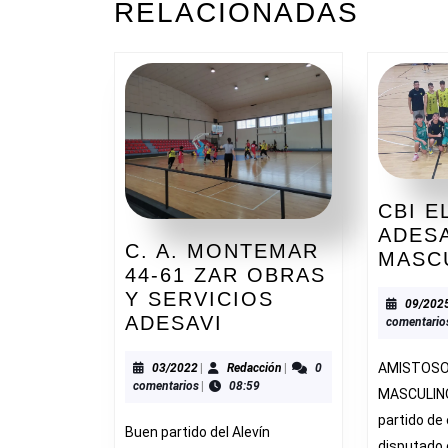
RELACIONADAS
anterior:
CBI E
ADES
C. A. MONTEMAR
MASC
44-61 ZAR OBRAS
Y SERVICIOS
09/202
C.
ADESAVI
comentario
A.
MONTEMAR
03/2022
Redacción
AMISTOSO
03/2022
|
Redacción
|
0
comentarios
|
08:59
44-
MASCULIN
61
partido de
Buen partido del Alevín
ZAR
disputado 