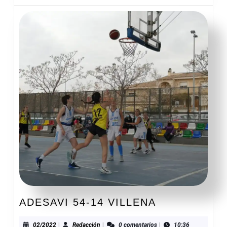
ADESAVI
ADESAVI 54-14 VILLENA
54-
14
02/2022
Redacción
02/2022
|
Redacción
|
0 comentarios
|
10:36