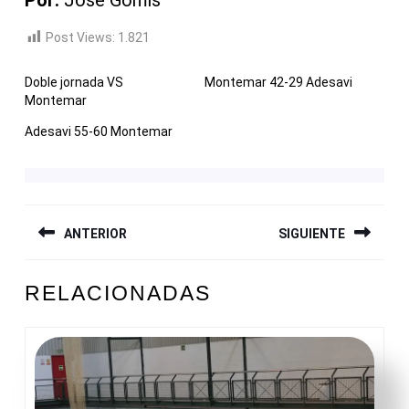
Post Views:
1.821
Doble jornada VS
Montemar 42-29 Adesavi
Montemar
Adesavi 55-60 Montemar
NAVEGACIÓN
ANTERIOR
SIGUIENTE
DE
ENTRADAS
Entrada
Siguiente
RELACIONADAS
anterior:
entrada: