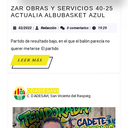
ZAR OBRAS Y SERVICIOS 40-25
ZAR
ACTUALIA ALBUBASKET AZUL
OBRAS
Y
02/2022
Redacción
02/2022
|
Redacción
|
0 comentarios
|
19:29
SERVI
Partido de resultado bajo, en el que el balón parecía no
40-
25
querer meterse. El partido
ACTUA
LEER
LEER MÁS
ALBUB
MÁS
AZUL
CDADESAVI
C. D.ADESAVI, San Vicente del Raspeig