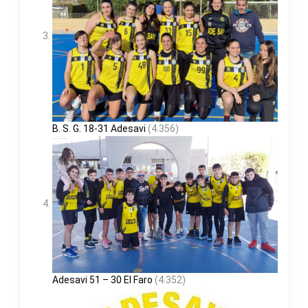
B. S. G. 18-31 Adesavi
(4.356)
Adesavi 51 – 30 El Faro
(4.352)