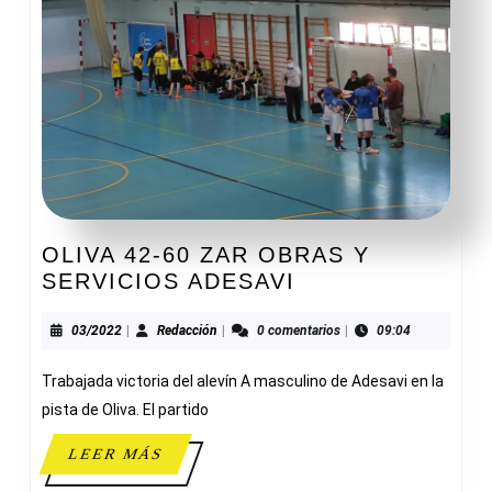
OLIVA 42-60 ZAR OBRAS Y
OLIVA
SERVICIOS ADESAVI
42-
60
03/2022
Redacción
03/2022
|
Redacción
|
0 comentarios
|
09:04
ZAR
Trabajada victoria del alevín A masculino de Adesavi en la
OBRAS
Y
pista de Oliva. El partido
SERVICIOS
LEER
LEER MÁS
ADESAVI
MÁS