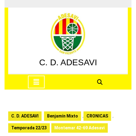
Saltar
al
contenido
Saltar
al
contenido
C. D. ADESAVI
Botón
de
apertura
C. D. ADESAVI
Benjamín Mixto
,
CRONICAS
,
Temporada 22/23
Montemar 42-69 Adesavi