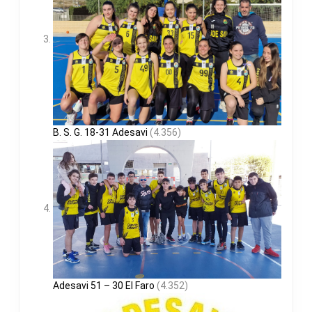
B. S. G. 18-31 Adesavi
(4.356)
Adesavi 51 – 30 El Faro
(4.352)