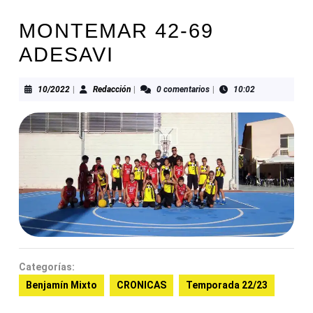
MONTEMAR 42-69
ADESAVI
10/2022
Redacción
10/2022
|
Redacción
|
0 comentarios
|
10:02
Categorías:
Benjamín Mixto
CRONICAS
Temporada 22/23