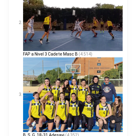
FAP a Nivel 3 Cadete Masc B
(4.514)
B. S. G. 18-31 Adesavi
(4.352)