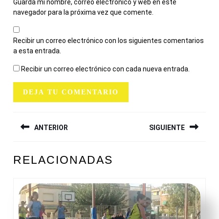
Guarda mi nombre, correo electrónico y web en este
navegador para la próxima vez que comente.
Recibir un correo electrónico con los siguientes comentarios
a esta entrada.
Recibir un correo electrónico con cada nueva entrada.
NAVEGACIÓN
ANTERIOR
SIGUIENTE
DE
ENTRADAS
Entrada
Siguiente
RELACIONADAS
anterior:
entrada: