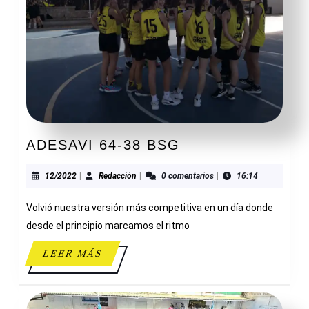
ADESAVI
ADESAVI 64-38 BSG
64-
38
12/2022
Redacción
12/2022
|
Redacción
|
0 comentarios
|
16:14
BSG
Volvió nuestra versión más competitiva en un día donde
desde el principio marcamos el ritmo
LEER
LEER MÁS
MÁS