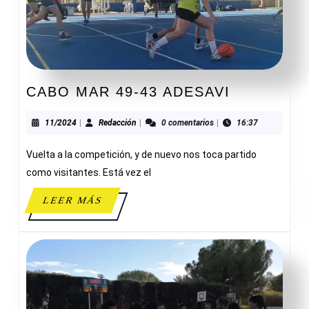
CABO
CABO MAR 49-43 ADESAVI
MAR
49-
11/2024
Redacción
11/2024
|
Redacción
|
0 comentarios
|
16:37
43
Vuelta a la competición, y de nuevo nos toca partido
ADESAVI
como visitantes. Está vez el
LEER
LEER MÁS
MÁS