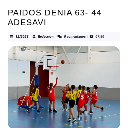
PAIDOS DENIA 63- 44
ADESAVI
12/2023
Redacción
12/2023
|
Redacción
|
0 comentarios
|
07:50