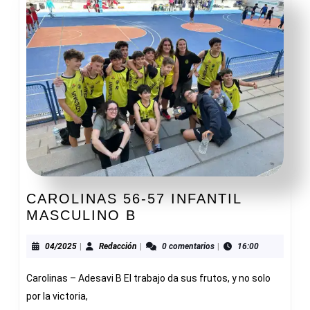
CAROLINAS 56-57 INFANTIL
CAROLINAS
MASCULINO B
56-
57
04/2025
Redacción
04/2025
|
Redacción
|
0 comentarios
|
16:00
INFANTIL
Carolinas – Adesavi B El trabajo da sus frutos, y no solo
MASCULINO
B
por la victoria,