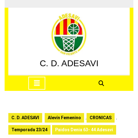
Saltar
al
contenido
Saltar
al
contenido
C. D. ADESAVI
Botón
de
apertura
C. D. ADESAVI
Alevín Femenino
,
CRONICAS
,
Temporada 23/24
Paidos Denia 63- 44 Adesavi