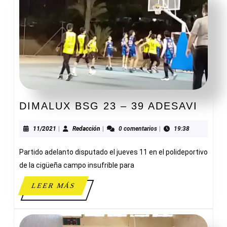
DIMA
DIMALUX BSG 23 – 39 ADESAVI
BSG
23
11/2021
Redacción
11/2021
|
Redacción
|
0 comentarios
|
19:38
–
Partido adelanto disputado el jueves 11 en el polideportivo
39
ADES
de la cigüeña campo insufrible para
LEER
LEER MÁS
MÁS