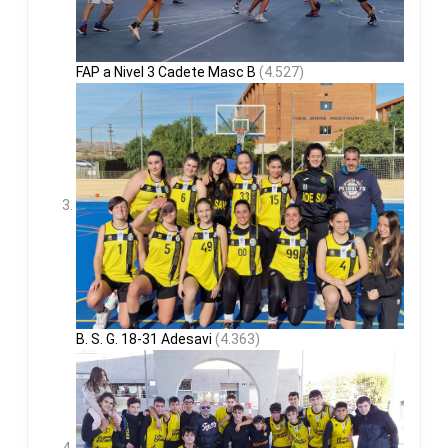
FAP a Nivel 3 Cadete Masc B
(4.527)
B. S. G. 18-31 Adesavi
(4.363)