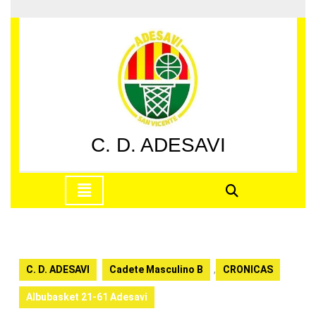
Saltar
al
contenido
Saltar
al
contenido
C. D. ADESAVI
Botón
de
apertura
C. D. ADESAVI
Cadete Masculino B
,
CRONICAS
Albubasket 21-61 Adesavi