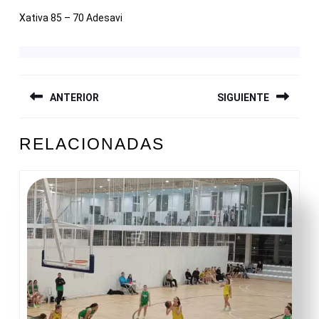
Xativa 85 – 70 Adesavi
NAVEGACIÓN
ANTERIOR
SIGUIENTE
DE
ENTRADAS
Entrada
Siguiente
RELACIONADAS
anterior:
entrada: