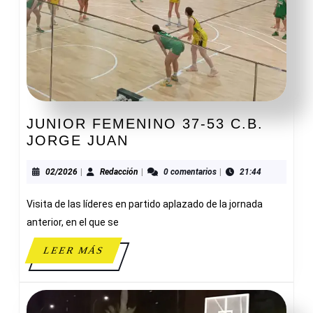
JUNIOR FEMENINO 37-53 C.B.
JUNIOR
JORGE JUAN
FEMENINO
37-
02/2026
Redacción
02/2026
|
Redacción
|
0 comentarios
|
21:44
53
Visita de las líderes en partido aplazado de la jornada
C.B.
JORGE
anterior, en el que se
JUAN
LEER
LEER MÁS
MÁS