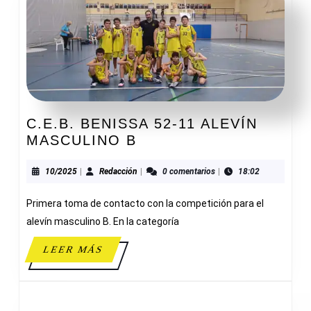
C.E.B. BENISSA 52-11 ALEVÍN
C.E.B.
MASCULINO B
BENISSA
52-
10/2025
Redacción
10/2025
|
Redacción
|
0 comentarios
|
18:02
11
Primera toma de contacto con la competición para el
ALEVÍN
MASCULINO
alevín masculino B. En la categoría
B
LEER
LEER MÁS
MÁS