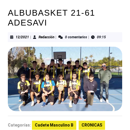
ALBUBASKET 21-61
ADESAVI
12/2021
Redacción
12/2021
|
Redacción
|
0 comentarios
|
09:15
Categorías:
Cadete Masculino B
CRONICAS