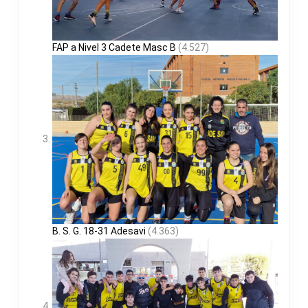
FAP a Nivel 3 Cadete Masc B
(4.527)
B. S. G. 18-31 Adesavi
(4.363)