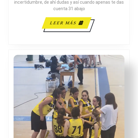
incertidumbre, de ahí dudas y así cuando apenas te das
ADE
cuenta 31 abajo
LEER
LEER MÁS
MÁS