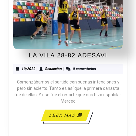
LA
LA VILA 28-82 ADESAVI
VILA
28-
10/2022
Redacción
10/2022
|
Redacción
|
0 comentarios
82
Comenzábamos el partido con buenas intenciones y
ADESAV
pero sin acierto. Tanto es así que la primera canasta
fue de ellas. Y ese fue el resorte que nos hizo espabilar.
Merced
LEER
LEER MÁS
MÁS