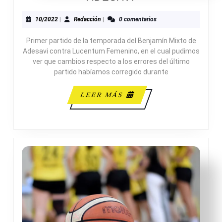
FEMENINO
4-
10/2022
Redacción
10/2022
|
Redacción
|
0 comentarios
44
Primer partido de la temporada del Benjamín Mixto de
ADESAVI
Adesavi contra Lucentum Femenino, en el cual pudimos
ver que cambios respecto a los errores del último
partido habíamos corregido durante
LEER
LEER MÁS
MÁS