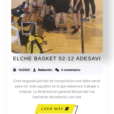
ELC
ELCHE BASKET 52-12 ADESAVI
BAS
52-
10/2022
Redacción
10/2022
|
Redacción
|
0 comentarios
12
Este segundo partido de competición nos debe servir
ADE
para ver todo aquellos en lo que debemos trabajar y
mejorar. La dinámica en general del partido fue
bastante decadente, con una
LEER
LEER MÁS
MÁS