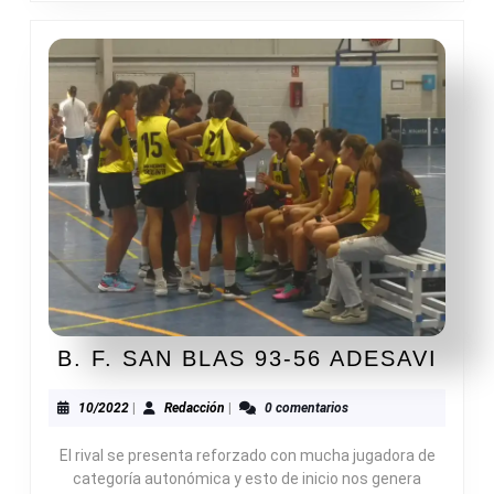
B.
B. F. SAN BLAS 93-56 ADESAVI
F.
SAN
10/2022
Redacción
10/2022
|
Redacción
|
0 comentarios
BLA
El rival se presenta reforzado con mucha jugadora de
93-
categoría autonómica y esto de inicio nos genera
56