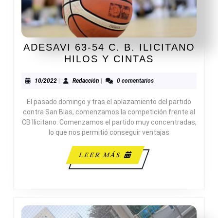
ADESAVI 63-54 C. B. ILICITANO
ADESAVI
HILOS Y CINTAS
63-
54
10/2022
Redacción
10/2022
|
Redacción
|
0 comentarios
C.
El pasado domingo y tras el aplazamiento del partido
B.
contra San Blas, comenzamos la competición frente al
ILICITANO
CB Ilicitano. Comenzamos el partido muy concentradas,
HILOS
lo que nos permitió conseguir ventajas
Y
CINTAS
LEER
LEER MÁS
MÁS