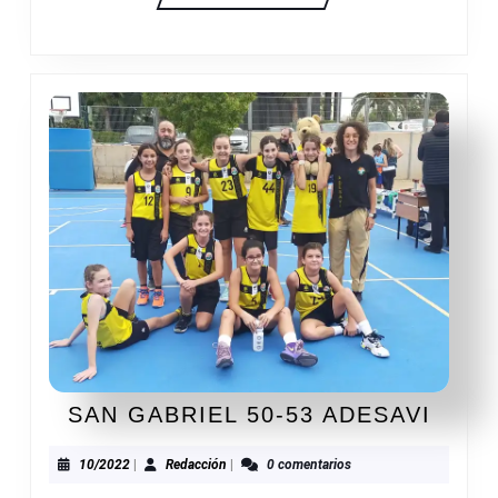
SAN
SAN GABRIEL 50-53 ADESAVI
GABR
50-
10/2022
Redacción
10/2022
|
Redacción
|
0 comentarios
53