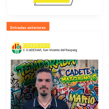
MÁS
NAVEGACIÓN
Entradas anteriores
DE
ENTRADAS
CDADESAVI
C. D.ADESAVI, San Vicente del Raspeig