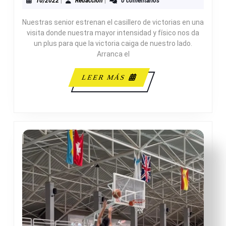
45-
10/2022
Redacción
10/2022
|
Redacción
|
0 comentarios
56
Nuestras senior estrenan el casillero de victorias en una
ADESA
visita donde nuestra mayor intensidad y físico nos da
un plus para que la victoria caiga de nuestro lado.
Arranca el
LEER
LEER MÁS
MÁS