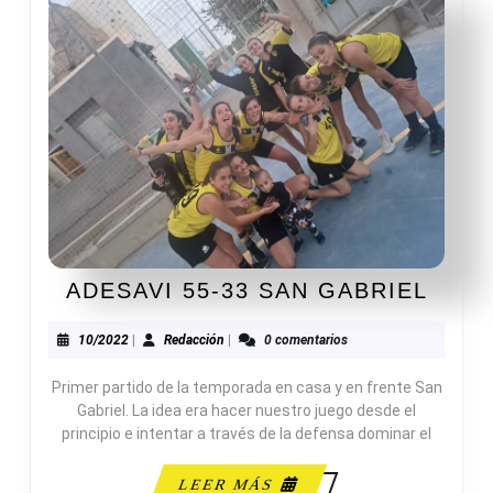
ADES
ADESAVI 55-33 SAN GABRIEL
55-
33
10/2022
Redacción
10/2022
|
Redacción
|
0 comentarios
SAN
Primer partido de la temporada en casa y en frente San
GABR
Gabriel. La idea era hacer nuestro juego desde el
principio e intentar a través de la defensa dominar el
LEER
LEER MÁS