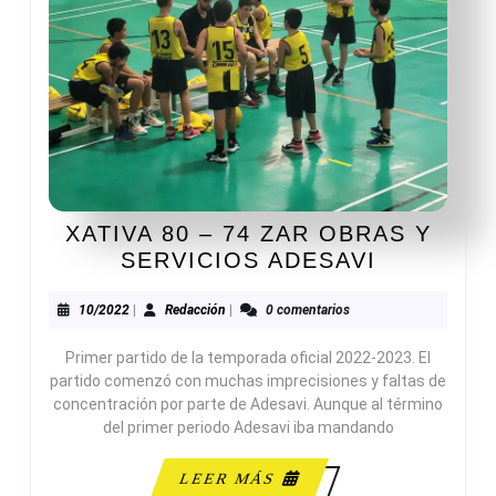
XATIVA 80 – 74 ZAR OBRAS Y
XATIVA
SERVICIOS ADESAVI
80
–
10/2022
Redacción
10/2022
|
Redacción
|
0 comentarios
74
Primer partido de la temporada oficial 2022-2023. El
ZAR
partido comenzó con muchas imprecisiones y faltas de
OBRAS
concentración por parte de Adesavi. Aunque al término
Y
del primer periodo Adesavi iba mandando
SERVICI
ADESAVI
LEER
LEER MÁS