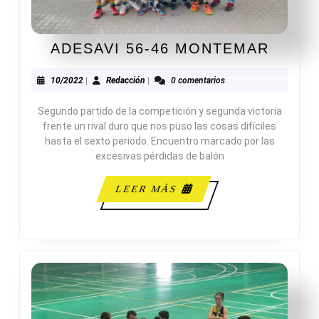
ADESA
ADESAVI 56-46 MONTEMAR
56-
46
10/2022
Redacción
10/2022
|
Redacción
|
0 comentarios
MONT
Segundo partido de la competición y segunda victoria
frente un rival duro que nos puso las cosas difíciles
hasta el sexto periodo. Encuentro marcado por las
excesivas pérdidas de balón
LEER
LEER MÁS
MÁS