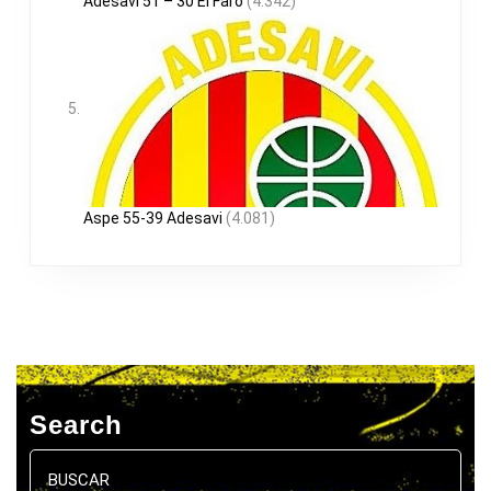
Adesavi 51 – 30 El Faro
(4.342)
Aspe 55-39 Adesavi
(4.081)
Search
Buscar: