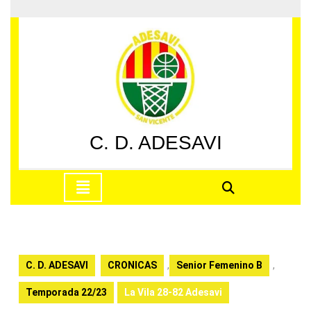
Saltar
al
contenido
Saltar
al
contenido
C. D. ADESAVI
Botón
de
apertura
C. D. ADESAVI
CRONICAS
,
Senior Femenino B
,
Temporada 22/23
La Vila 28-82 Adesavi