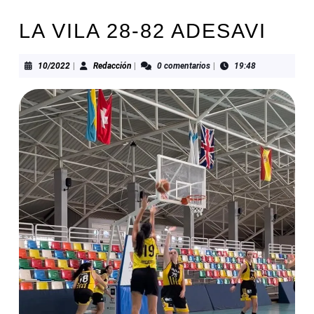
LA VILA 28-82 ADESAVI
10/2022
Redacción
10/2022
|
Redacción
|
0 comentarios
|
19:48