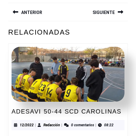
NAVEGACIÓN
ANTERIOR
SIGUIENTE
DE
ENTRADAS
Entrada
Siguiente
RELACIONADAS
anterior:
entrada:
ADE
ADESAVI 50-44 SCD CAROLINAS
50-
44
12/2022
Redacción
12/2022
|
Redacción
|
0 comentarios
|
08:22
SCD