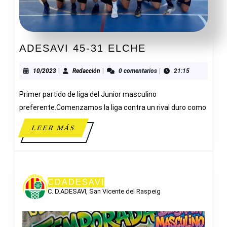
ADESAVI
ADESAVI 45-31 ELCHE
45-
31
10/2023
Redacción
10/2023
|
Redacción
|
0 comentarios
|
21:15
ELCHE
Primer partido de liga del Junior masculino
preferente.Comenzamos la liga contra un rival duro como
LEER
LEER MÁS
MÁS
CDADESAVI
C. D.ADESAVI, San Vicente del Raspeig