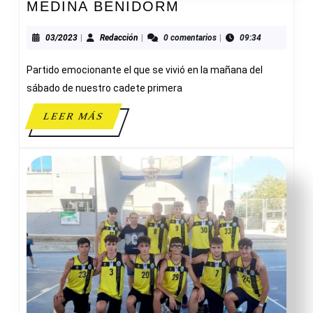
ADESAVI
MEDINA BENIDORM
65-
61
03/2023
Redacción
03/2023
|
Redacción
|
0 comentarios
|
09:34
HOTELES
Partido emocionante el que se vivió en la mañana del
MEDINA
BENIDORM
sábado de nuestro cadete primera
LEER
LEER MÁS
MÁS