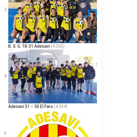
B. S. G. 18-31 Adesavi
(4.356)
Adesavi 51 – 30 El Faro
(4.354)