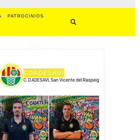
A
PATROCINIOS
CDADESAVI
C. D.ADESAVI, San Vicente del Raspeig