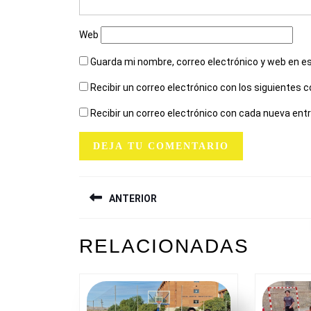
Web
Guarda mi nombre, correo electrónico y web en e
Recibir un correo electrónico con los siguientes 
Recibir un correo electrónico con cada nueva ent
NAVEGACIÓN
ANTERIOR
DE
ENTRADAS
Entrada
RELACIONADAS
anterior: