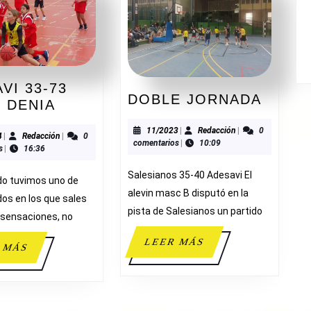
VI 33-73
DOBL
DOBLE JORNADA
ADESAVI
 DENIA
JORN
33-
11/2023
Redacción
11/2023
|
Redacción
|
0
73
01/2024
Redacción
4
|
Redacción
|
0
comentarios
|
10:09
s
|
16:36
PIDOS
DENIA
Salesianos 35-40 Adesavi El
do tuvimos uno de
alevin masc B disputó en la
dos en los que sales
pista de Salesianos un partido
 sensaciones, no
LEER
LEER MÁS
LEER
 MÁS
MÁS
MÁS