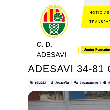
Saltar
al
contenido
NOTICIAS
Saltar
TRANSPA
al
contenido
C. D.
C. D. ADESAVI
CRONICAS
,
Junior Femenin
ADESAVI
ADESAVI 34-81 
10/2023
Redacción
10/2023
|
Redacción
|
0 comentarios
|
0