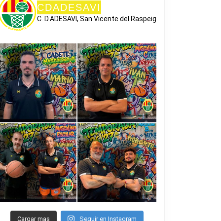
CDADESAVI
C. D.ADESAVI, San Vicente del Raspeig
Cargar mas
Seguir en Instagram