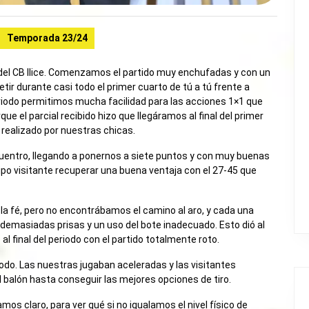
Temporada 23/24
 del CB Ilice. Comenzamos el partido muy enchufadas y con un
tir durante casi todo el primer cuarto de tú a tú frente a
eriodo permitimos mucha facilidad para las acciones 1×1 que
 el parcial recibido hizo que llegáramos al final del primer
 realizado por nuestras chicas.
uentro, llegando a ponernos a siete puntos y con muy buenas
po visitante recuperar una buena ventaja con el 27-45 que
 la fé, pero no encontrábamos el camino al aro, y cada una
 demasiadas prisas y un uso del bote inadecuado. Esto dió al
l final del periodo con el partido totalmente roto.
riodo. Las nuestras jugaban aceleradas y las visitantes
el balón hasta conseguir las mejores opciones de tiro.
íamos claro, para ver qué si no igualamos el nivel físico de