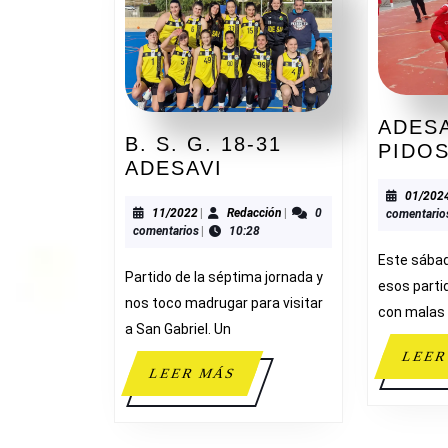
ADESA
B. S. G. 18-31
PIDOS
B.
ADESAVI
S.
01/202
G.
11/2022
Redacción
11/2022
|
Redacción
|
0
comentario
comentarios
|
10:28
18-
Este sába
31
Partido de la séptima jornada y
ADESAVI
esos parti
nos toco madrugar para visitar
con malas
a San Gabriel. Un
LEER
LEER
LEER MÁS
MÁS