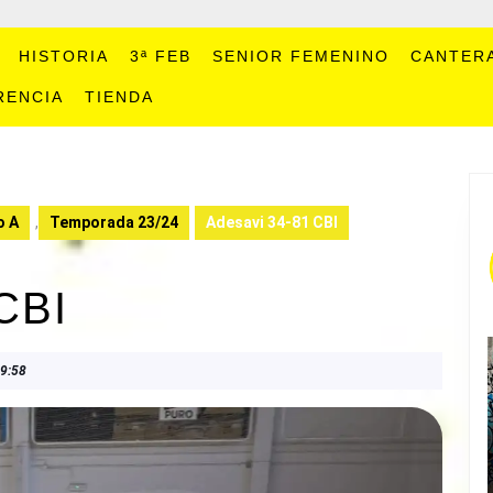
HISTORIA
3ª FEB
SENIOR FEMENINO
CANTER
RENCIA
TIENDA
o A
,
Temporada 23/24
Adesavi 34-81 CBI
CBI
9:58