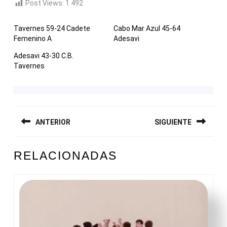
Post Views:
1.492
Tavernes 59-24 Cadete
Cabo Mar Azul 45-64
Femenino A
Adesavi
Adesavi 43-30 C.B.
Tavernes
NAVEGACIÓN
ANTERIOR
SIGUIENTE
DE
ENTRADAS
Entrada
Siguiente
RELACIONADAS
anterior:
entrada: