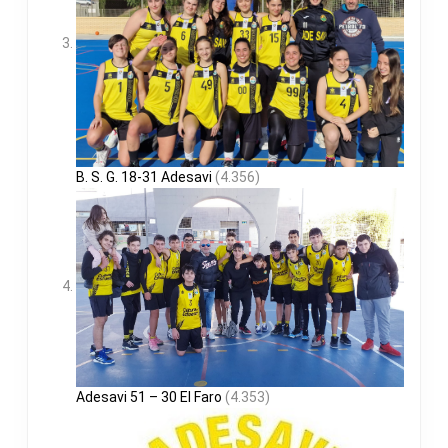
B. S. G. 18-31 Adesavi
(4.356)
Adesavi 51 – 30 El Faro
(4.353)