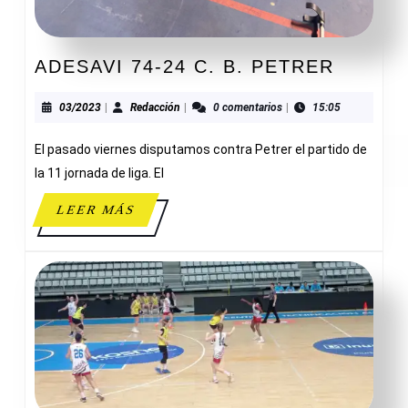
ADESA
ADESAVI 74-24 C. B. PETRER
74-
24
03/2023
Redacción
03/2023
|
Redacción
|
0 comentarios
|
15:05
C.
El pasado viernes disputamos contra Petrer el partido de
B.
PETRE
la 11 jornada de liga. El
LEER
LEER MÁS
MÁS