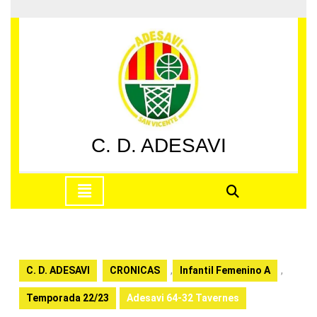
Saltar
al
contenido
Saltar
al
contenido
C. D. ADESAVI
Botón
de
apertura
C. D. ADESAVI
CRONICAS
,
Infantil Femenino A
,
Temporada 22/23
Adesavi 64-32 Tavernes