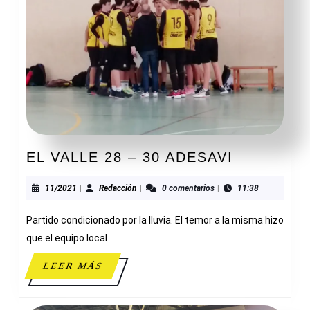
EL
EL VALLE 28 – 30 ADESAVI
VALLE
28
11/2021
Redacción
11/2021
|
Redacción
|
0 comentarios
|
11:38
–
Partido condicionado por la lluvia. El temor a la misma hizo
30
ADESAVI
que el equipo local
LEER
LEER MÁS
MÁS