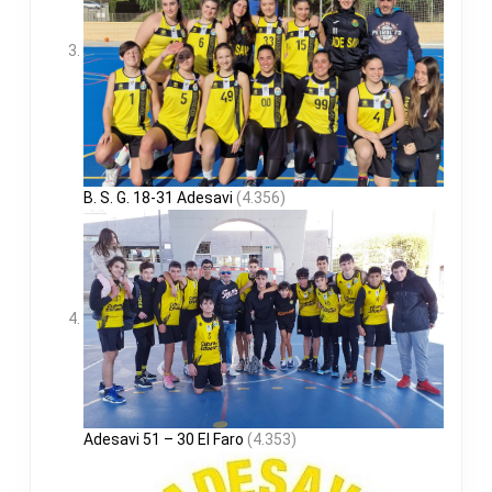
B. S. G. 18-31 Adesavi
(4.356)
Adesavi 51 – 30 El Faro
(4.353)