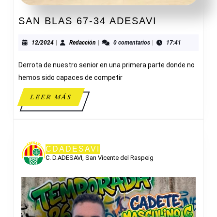
SAN
SAN BLAS 67-34 ADESAVI
BLAS
67-
12/2024
Redacción
12/2024
|
Redacción
|
0 comentarios
|
17:41
34
Derrota de nuestro senior en una primera parte donde no
ADESAVI
hemos sido capaces de competir
LEER
LEER MÁS
MÁS
CDADESAVI
C. D.ADESAVI, San Vicente del Raspeig