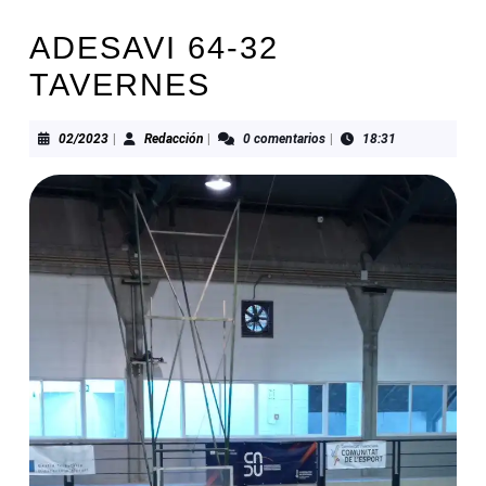
ADESAVI 64-32
TAVERNES
02/2023
Redacción
02/2023
|
Redacción
|
0 comentarios
|
18:31