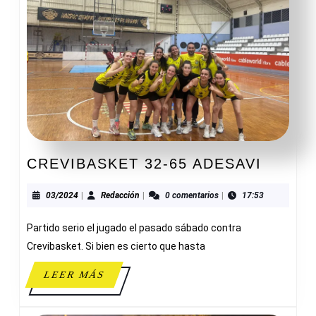
CREVI
CREVIBASKET 32-65 ADESAVI
32-
65
03/2024
Redacción
03/2024
|
Redacción
|
0 comentarios
|
17:53
ADESA
Partido serio el jugado el pasado sábado contra
Crevibasket. Si bien es cierto que hasta
LEER
LEER MÁS
MÁS