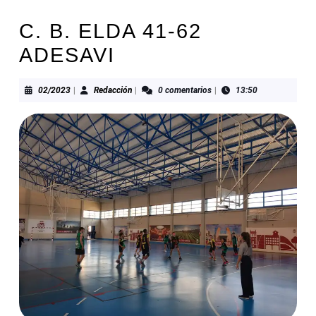
C. B. ELDA 41-62
ADESAVI
02/2023
Redacción
02/2023
|
Redacción
|
0 comentarios
|
13:50