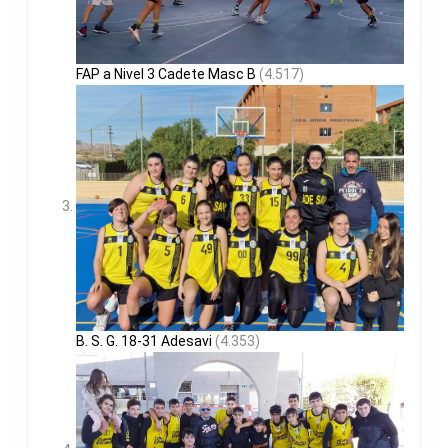
FAP a Nivel 3 Cadete Masc B
(4.517)
B. S. G. 18-31 Adesavi
(4.353)