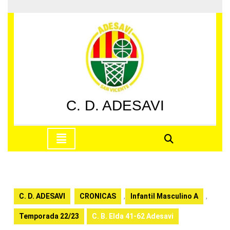
Saltar
al
contenido
Saltar
al
contenido
C. D. ADESAVI
Botón
de
apertura
C. D. ADESAVI
CRONICAS
,
Infantil Masculino A
,
Temporada 22/23
C. B. Elda 41-62 Adesavi