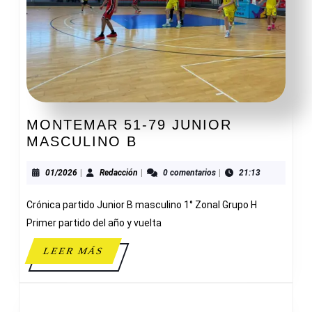
MONTEMAR 51-79 JUNIOR
MONTEMAR
MASCULINO B
51-
79
01/2026
Redacción
01/2026
|
Redacción
|
0 comentarios
|
21:13
JUNIOR
Crónica partido Junior B masculino 1° Zonal Grupo H
MASCULINO
B
Primer partido del año y vuelta
LEER
LEER MÁS
MÁS