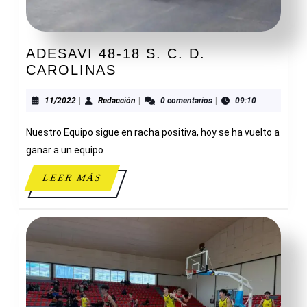
ADESAVI 48-18 S. C. D.
ADESAVI
CAROLINAS
48-
18
11/2022
Redacción
11/2022
|
Redacción
|
0 comentarios
|
09:10
S.
Nuestro Equipo sigue en racha positiva, hoy se ha vuelto a
C.
D.
ganar a un equipo
CAROLINAS
LEER
LEER MÁS
MÁS