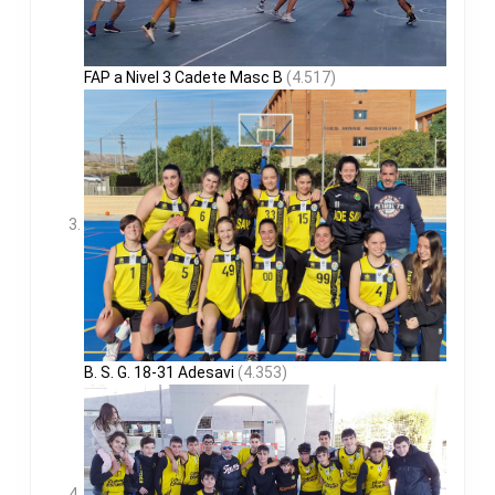
FAP a Nivel 3 Cadete Masc B
(4.517)
B. S. G. 18-31 Adesavi
(4.353)