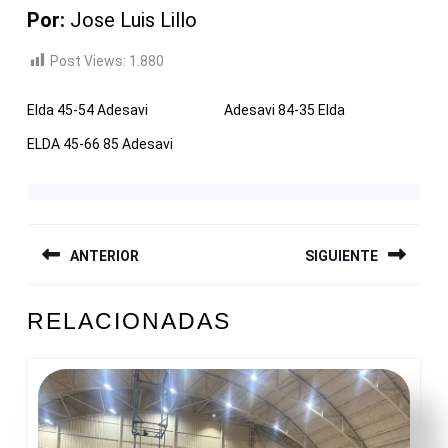
Por:
Jose Luis Lillo
Post Views:
1.880
Elda 45-54 Adesavi
Adesavi 84-35 Elda
ELDA 45-66 85 Adesavi
NAVEGACIÓN
ANTERIOR
SIGUIENTE
DE
ENTRADAS
Entrada
Siguiente
RELACIONADAS
anterior:
entrada: