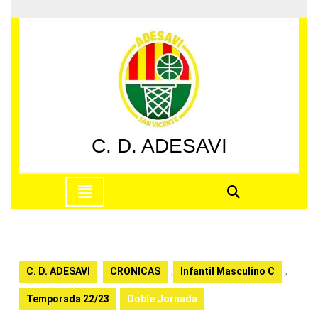
Saltar
al
contenido
Saltar
al
contenido
C. D. ADESAVI
Botón
de
apertura
C. D. ADESAVI
CRONICAS
,
Infantil Masculino C
,
Temporada 22/23
Doble Jornada