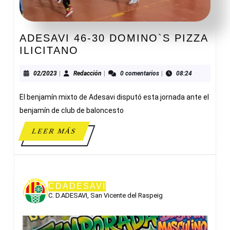
ADESAVI 46-30 DOMINO`S PIZZA
ADESAVI
ILICITANO
46-
30
02/2023
Redacción
02/2023
|
Redacción
|
0 comentarios
|
08:24
DOMINO`S
El benjamín mixto de Adesavi disputó esta jornada ante el
PIZZA
ILICITANO
benjamín de club de baloncesto
LEER
LEER MÁS
MÁS
CDADESAVI
C. D.ADESAVI, San Vicente del Raspeig