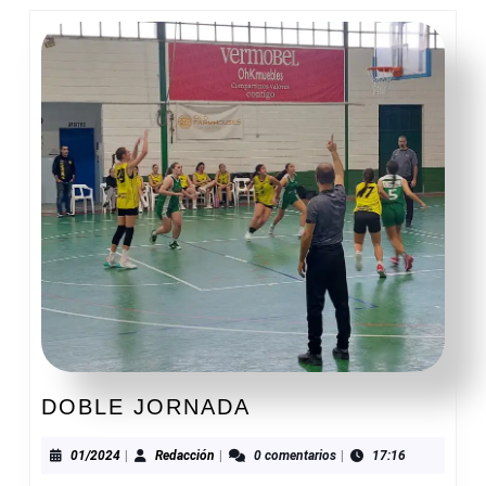
DOBLE
DOBLE JORNADA
JORNADA
01/2024
Redacción
01/2024
|
Redacción
|
0 comentarios
|
17:16