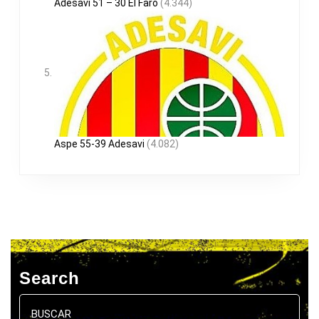
Adesavi 51 – 30 El Faro
(4.344)
Aspe 55-39 Adesavi
(4.082)
Search
Buscar: