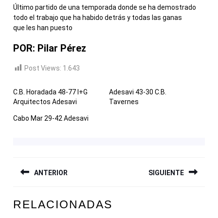
Último partido de una temporada donde se ha demostrado
todo el trabajo que ha habido detrás y todas las ganas
que les han puesto
POR: Pilar Pérez
Post Views:
1.643
C.B. Horadada 48-77 I+G
Adesavi 43-30 C.B.
Arquitectos Adesavi
Tavernes
Cabo Mar 29-42 Adesavi
NAVEGACIÓN
ANTERIOR
SIGUIENTE
DE
ENTRADAS
Entrada
Siguiente
RELACIONADAS
anterior:
entrada: