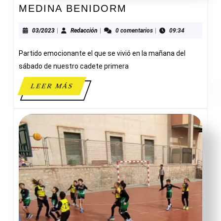
ADESAVI
MEDINA BENIDORM
65-
61
03/2023
Redacción
03/2023
|
Redacción
|
0 comentarios
|
09:34
HOTELES
Partido emocionante el que se vivió en la mañana del
MEDINA
BENIDORM
sábado de nuestro cadete primera
LEER
LEER MÁS
MÁS