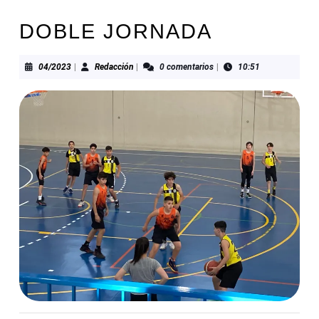
DOBLE JORNADA
04/2023
Redacción
04/2023
|
Redacción
|
0 comentarios
|
10:51