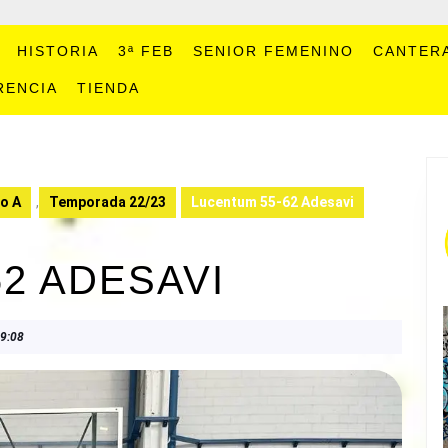
HISTORIA
3ª FEB
SENIOR FEMENINO
CANTER
RENCIA
TIENDA
no A
,
Temporada 22/23
Lucentum 55-62 Adesavi
2 ADESAVI
9:08