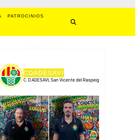
A
PATROCINIOS
CDADESAVI
C. D.ADESAVI, San Vicente del Raspeig