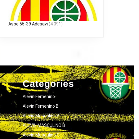
Aspe 55-39 Adesavi
(4.091)
Categories
Alevín Femenino
Alevín Femenino B
Alevín Masculino A
ALEVIN MASCULINO B
Alevín Masculino C