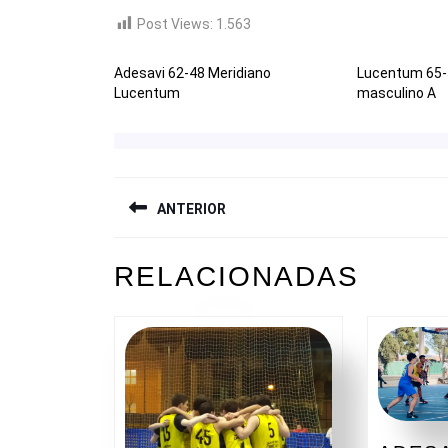
Post Views:
1.563
Adesavi 62-48 Meridiano
Lucentum 65-
Lucentum
masculino A
NAVEGACIÓN
ANTERIOR
DE
ENTRADAS
Entrada
RELACIONADAS
anterior: