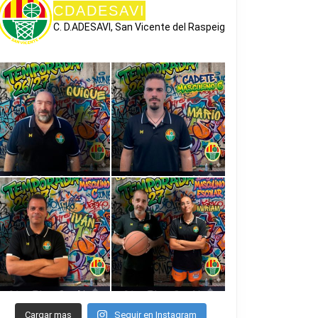
CDADESAVI
C. D.ADESAVI, San Vicente del Raspeig
O
Cargar mas
Seguir en Instagram