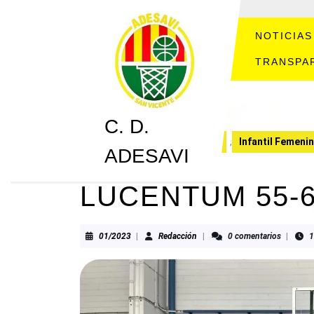
Saltar
al
contenido
NOTICIAS
Saltar
TRANSPA
al
contenido
C. D.
C. D. ADESAVI
CRONICAS
,
Infantil Femeni
ADESAVI
LUCENTUM 55-6
01/2023
Redacción
01/2023
|
Redacción
|
0 comentarios
|
1