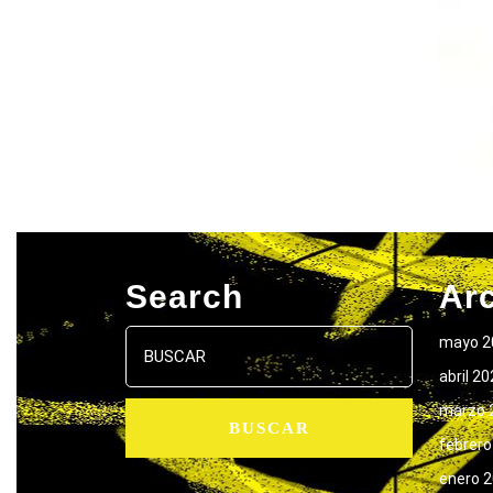
Search
Ar
Buscar:
mayo 2
abril 2
marzo 
febrero
enero 