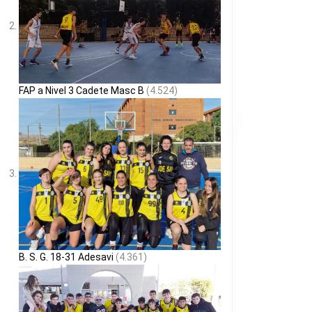
FAP a Nivel 3 Cadete Masc B
(4.524)
B. S. G. 18-31 Adesavi
(4.361)