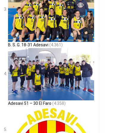
B. S. G. 18-31 Adesavi
(4.361)
Adesavi 51 – 30 El Faro
(4.358)