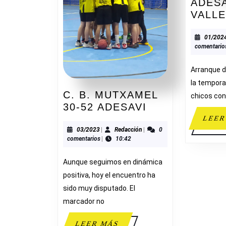
ADESA
VALL
01/202
comentario
Arranque d
la tempora
C. B. MUTXAMEL
chicos con 
C.
30-52 ADESAVI
B.
LEER
MUTXAMEL
03/2023
Redacción
03/2023
|
Redacción
|
0
comentarios
|
10:42
30-
52
Aunque seguimos en dinámica
ADESAVI
positiva, hoy el encuentro ha
sido muy disputado. El
marcador no
LEER
LEER MÁS