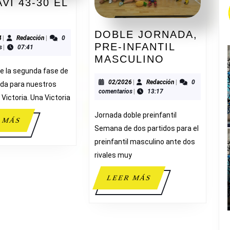
VI 43-30 EL
ADESAVI
E
43-
DOBLE JORNADA,
30
01/2024
Redacción
4
|
Redacción
|
0
PRE-INFANTIL
s
|
07:41
EL
DOBLE
MASCULINO
VALLE
JORNADA,
e la segunda fase de
PRE-
02/2026
Redacción
02/2026
|
Redacción
|
0
da para nuestros
comentarios
|
13:17
INFANTIL
Victoria. Una Victoria
MASCULIN
Jornada doble preinfantil
LEER
 MÁS
Semana de dos partidos para el
MÁS
preinfantil masculino ante dos
rivales muy
LEER
LEER MÁS
MÁS