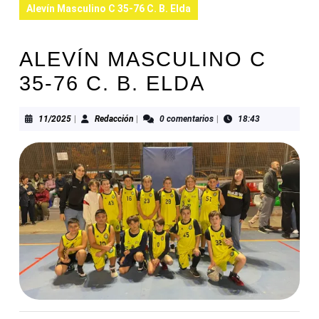
Alevín Masculino C 35-76 C. B. Elda
ALEVÍN MASCULINO C
35-76 C. B. ELDA
11/2025
Redacción
11/2025
|
Redacción
|
0 comentarios
|
18:43