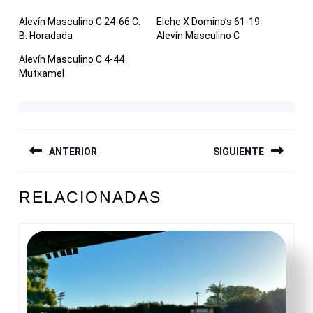
Alevín Masculino C 24-66 C.
Elche X Domino’s 61-19
B. Horadada
Alevín Masculino C
Alevín Masculino C 4-44
Mutxamel
NAVEGACIÓN
ANTERIOR
SIGUIENTE
DE
ENTRADAS
Entrada
Siguiente
RELACIONADAS
anterior:
entrada: