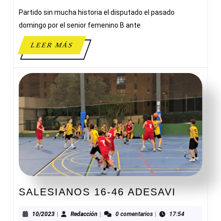
100
Partido sin mucha historia el disputado el pasado
ADESAVI
domingo por el senior femenino B ante
LEER
LEER MÁS
MÁS
SALESI
SALESIANOS 16-46 ADESAVI
16-
46
10/2023
Redacción
10/2023
|
Redacción
|
0 comentarios
|
17:54