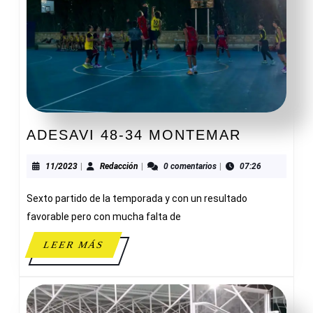
ADESAVI
ADESAVI 48-34 MONTEMAR
48-
34
11/2023
Redacción
11/2023
|
Redacción
|
0 comentarios
|
07:26
MONTEM
Sexto partido de la temporada y con un resultado
favorable pero con mucha falta de
LEER
LEER MÁS
MÁS