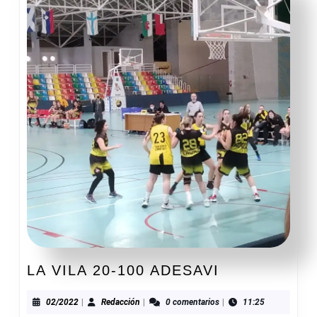
LA
LA VILA 20-100 ADESAVI
VILA
20-
02/2022
Redacción
02/2022
|
Redacción
|
0 comentarios
|
11:25