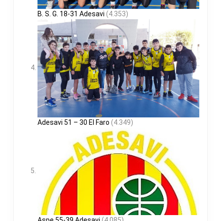
B. S. G. 18-31 Adesavi
(4.353)
Adesavi 51 – 30 El Faro
(4.349)
Aspe 55-39 Adesavi
(4.085)