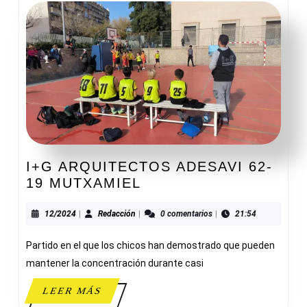
I+G ARQUITECTOS ADESAVI 62-
I+G
19 MUTXAMIEL
ARQUITECTOS
ADESAVI
12/2024
Redacción
12/2024
|
Redacción
|
0 comentarios
|
21:54
62-
Partido en el que los chicos han demostrado que pueden
19
MUTXAMIEL
mantener la concentración durante casi
LEER
LEER MÁS
MÁS