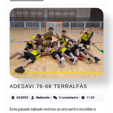
ADESAVI
ADESAVI 76-68 TERRALFÀS
76-
68
03/2023
Redacción
03/2023
|
Redacción
|
0 comentarios
|
11:29
TERRAL
Este pasado sábado vivimos un encuentro increíble a