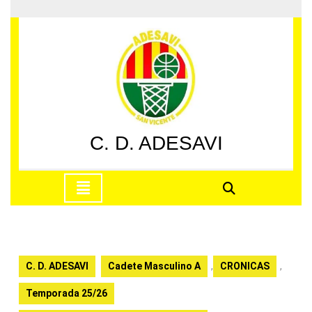
Saltar
al
contenido
Saltar
al
contenido
C. D. ADESAVI
Botón
de
apertura
C. D. ADESAVI
Cadete Masculino A
,
CRONICAS
,
Temporada 25/26