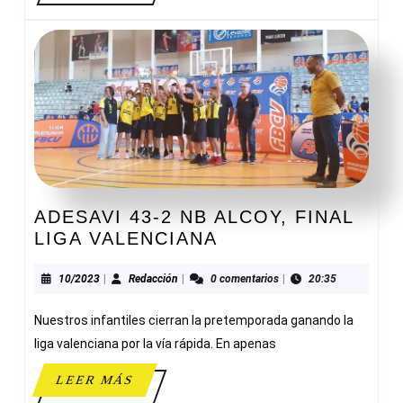
ADESAVI 43-2 NB ALCOY, FINAL
ADESAVI
LIGA VALENCIANA
43-
2
10/2023
Redacción
10/2023
|
Redacción
|
0 comentarios
|
20:35
NB
Nuestros infantiles cierran la pretemporada ganando la
ALCOY,
FINAL
liga valenciana por la vía rápida. En apenas
LIGA
LEER
LEER MÁS
VALENCIANA
MÁS