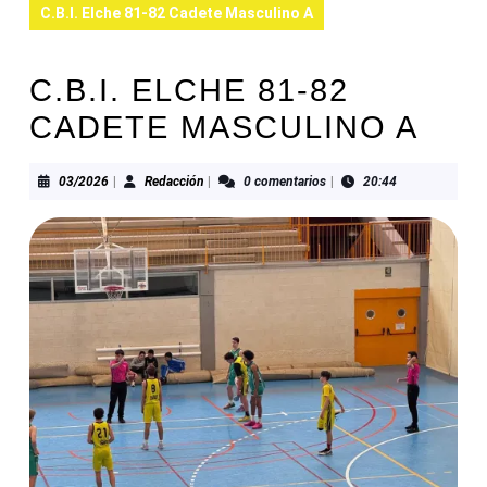
C.B.I. Elche 81-82 Cadete Masculino A
C.B.I. ELCHE 81-82
CADETE MASCULINO A
03/2026
Redacción
03/2026
|
Redacción
|
0 comentarios
|
20:44