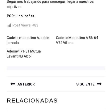
Seguimos trabajando para conseguir llegar a nuestros
objetivos.
POR: Lino Ibañez
Post Views:
483
Cadete masculino A, doble
Cadete Masculino A 86-64
jornada
V74 Villena
Adesavi 71-31 Mutua
Levant NB Alcoi
NAVEGACIÓN
ANTERIOR
SIGUIENTE
DE
ENTRADAS
Entrada
Siguiente
RELACIONADAS
anterior:
entrada: