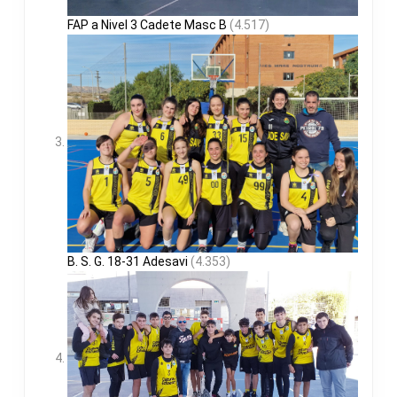
FAP a Nivel 3 Cadete Masc B
(4.517)
B. S. G. 18-31 Adesavi
(4.353)