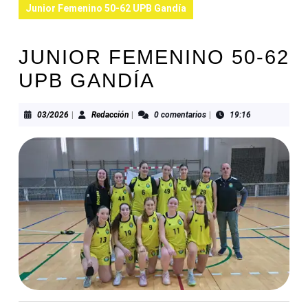
Junior Femenino 50-62 UPB Gandía
JUNIOR FEMENINO 50-62
UPB GANDÍA
03/2026
Redacción
03/2026
|
Redacción
|
0 comentarios
|
19:16