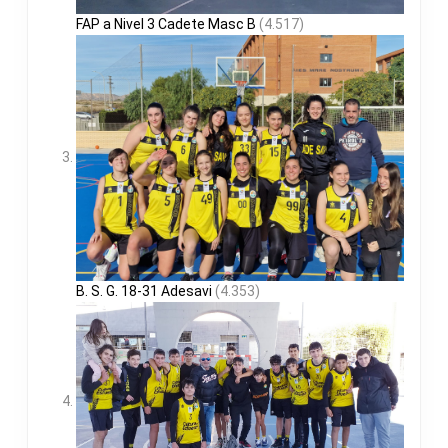
FAP a Nivel 3 Cadete Masc B
(4.517)
B. S. G. 18-31 Adesavi
(4.353)