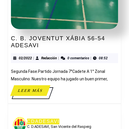
C. B. JOVENTUT XÁBIA 56-54
C.
ADESAVI
B.
JOVENTUT
02/2022
Redacción
02/2022
|
Redacción
|
0 comentarios
|
08:52
XÁBIA
Segunda Fase.Partido Jornada 7°Cadete A 1° Zonal
56-
54
Masculino. Nuestro equipo ha jugado un buen primer,
ADESAVI
LEER
LEER MÁS
MÁS
CDADESAVI
C. D.ADESAVI, San Vicente del Raspeig