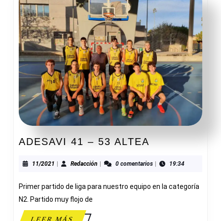
ADESAVI
ADESAVI 41 – 53 ALTEA
41
–
11/2021
Redacción
11/2021
|
Redacción
|
0 comentarios
|
19:34
53
Primer partido de liga para nuestro equipo en la categoría
ALTEA
N2. Partido muy flojo de
LEER
LEER MÁS