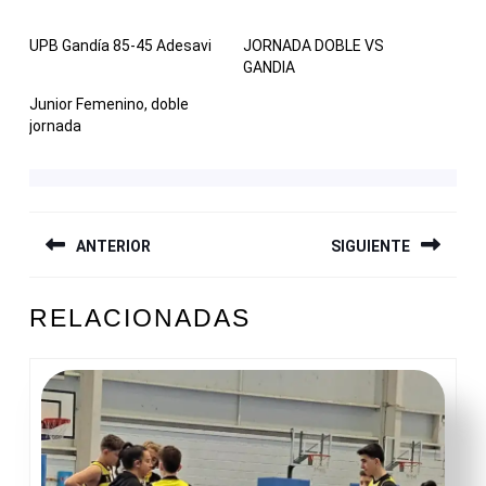
UPB Gandía 85-45 Adesavi
JORNADA DOBLE VS
GANDIA
Junior Femenino, doble
jornada
NAVEGACIÓN
ANTERIOR
SIGUIENTE
DE
ENTRADAS
Entrada
Siguiente
RELACIONADAS
anterior:
entrada: