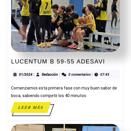
LUCEN
LUCENTUM B 59-55 ADESAVI
B
59-
01/2024
Redacción
01/2024
|
Redacción
|
0 comentarios
|
07:45
55
Comenzamos esta primera fase con muy buen sabor de
ADESAV
boca, sabiendo competir los 40 minutos
LEER
LEER MÁS
MÁS