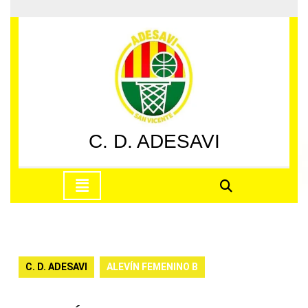
Saltar
al
contenido
Saltar
al
contenido
C. D. ADESAVI
Botón
de
apertura
C. D. ADESAVI
ALEVÍN FEMENINO B