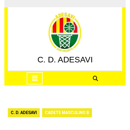
Saltar
al
contenido
Saltar
al
contenido
C. D. ADESAVI
Botón
de
apertura
C. D. ADESAVI
CADETE MASCULINO B