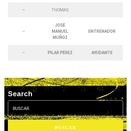
—
THOMAS
JOSE
—
MANUEL
ENTRENADOR
MUÑOZ
—
PILAR PÉREZ
AYUDANTE
Search
Buscar: