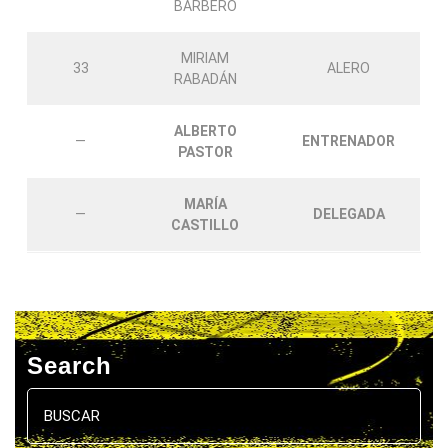
BARBERO
MIRIAM
33
ALERO
RABADÁN
ALBERTO
—
ENTRENADOR
PASTOR
MARÍA
—
DELEGADA
CASTILLO
Search
Buscar: