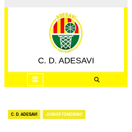
Saltar
al
contenido
Saltar
al
contenido
C. D. ADESAVI
Botón
de
apertura
C. D. ADESAVI
JUNIOR FEMENINO