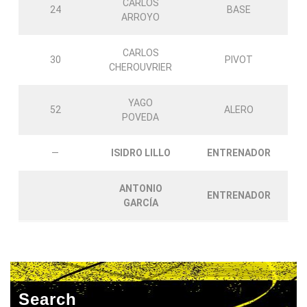
CARLOS
24
BASE
ARROYO
CARLOS
30
PIVOT
CHEROUVRIER
YAGO
52
ALERO
POVEDA
—
ISIDRO LILLO
ENTRENADOR
ANTONIO
ENTRENADOR
GARCÍA
Search