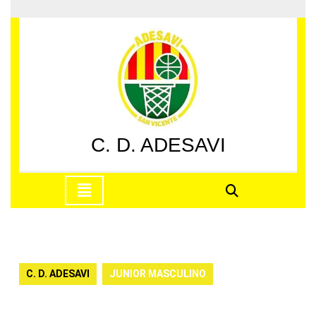
Saltar
al
contenido
Saltar
al
contenido
C. D. ADESAVI
Botón
de
apertura
C. D. ADESAVI
JUNIOR MASCULINO