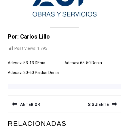
Por: Carlos Lillo
Post Views:
1.795
Adesavi 53-13 DEnia
Adesavi 65-50 Denia
Adesavi 20-60 Paidos Denia
NAVEGACIÓN
ANTERIOR
SIGUIENTE
DE
ENTRADAS
Entrada
Siguiente
RELACIONADAS
anterior:
entrada: