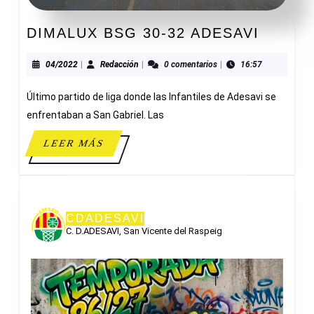
DIMAL
DIMALUX BSG 30-32 ADESAVI
BSG
30-
04/2022
Redacción
04/2022
|
Redacción
|
0 comentarios
|
16:57
32
Último partido de liga donde las Infantiles de Adesavi se
ADESA
enfrentaban a San Gabriel. Las
LEER
LEER MÁS
MÁS
CDADESAVI
C. D.ADESAVI, San Vicente del Raspeig