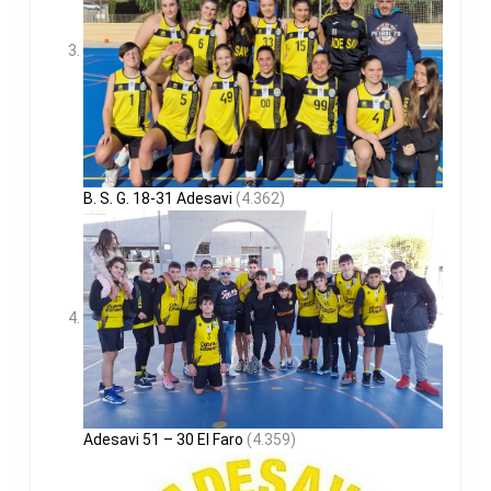
B. S. G. 18-31 Adesavi
(4.362)
Adesavi 51 – 30 El Faro
(4.359)