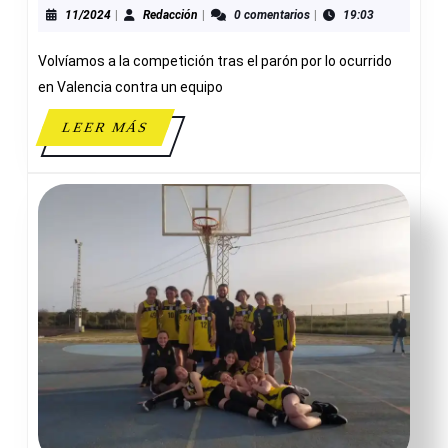
65
11/2024
Redacción
11/2024
|
Redacción
|
0 comentarios
|
19:03
ADESAVI
Volvíamos a la competición tras el parón por lo ocurrido
en Valencia contra un equipo
LEER
LEER MÁS
MÁS