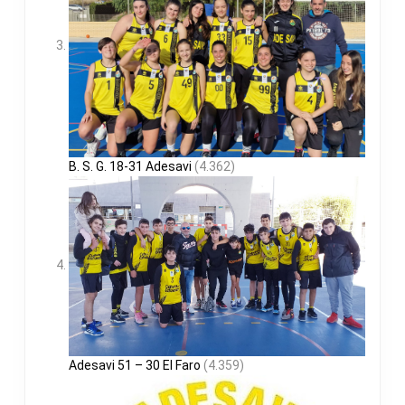
B. S. G. 18-31 Adesavi
(4.362)
Adesavi 51 – 30 El Faro
(4.359)