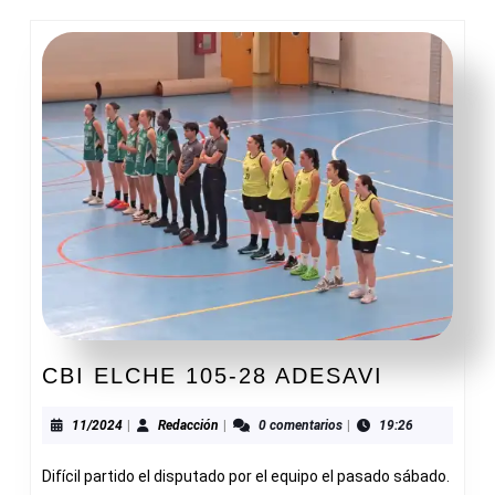
CBI
CBI ELCHE 105-28 ADESAVI
ELCHE
105-
11/2024
Redacción
11/2024
|
Redacción
|
0 comentarios
|
19:26
28
Difícil partido el disputado por el equipo el pasado sábado.
ADESAVI