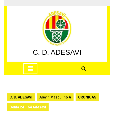
Saltar
al
contenido
Saltar
al
contenido
C. D. ADESAVI
Botón
de
apertura
C. D. ADESAVI
Alevín Masculino A
,
CRONICAS
Denia 24 – 64 Adesavi