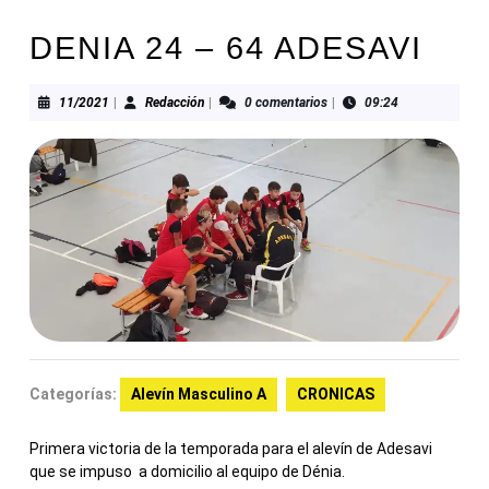
DENIA 24 – 64 ADESAVI
11/2021
Redacción
11/2021
|
Redacción
|
0 comentarios
|
09:24
Categorías:
Alevín Masculino A
CRONICAS
Primera victoria de la temporada para el alevín de Adesavi
que se impuso a domicilio al equipo de Dénia.