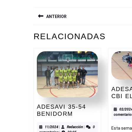
NAVEGACIÓN
ANTERIOR
DE
ENTRADAS
Entrada
RELACIONADAS
anterior:
ADESA
CBI E
ADESAVI 35-54
02/202
ADESAVI
BENIDORM
comentario
35-
54
11/2024
Redacción
11/2024
|
Redacción
|
0
Esta seman