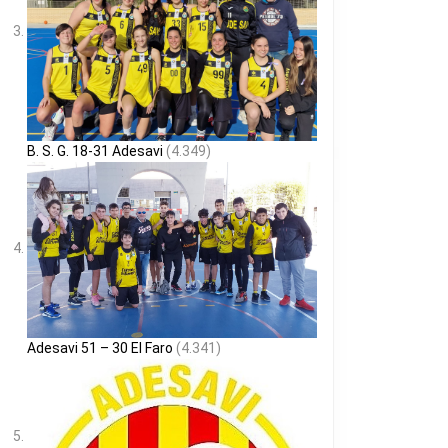
B. S. G. 18-31 Adesavi
(4.349)
Adesavi 51 – 30 El Faro
(4.341)