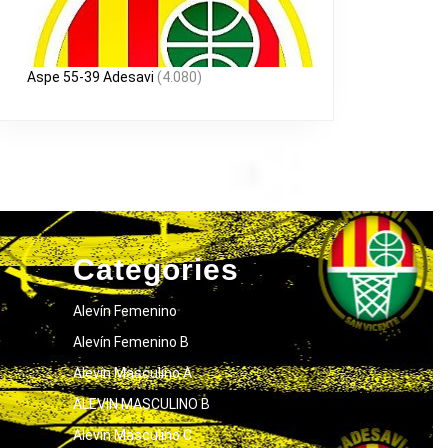
Aspe 55-39 Adesavi
(4.080)
Categories
Alevín Femenino
Alevín Femenino B
Alevín Masculino A
ALEVIN MASCULINO B
Alevín Masculino C