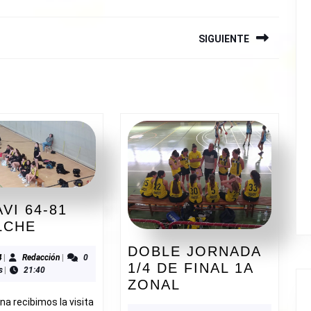
SIGUIENTE
Siguiente
entrada:
VI 64-81
ADESAVI
LCHE
64-
DOBLE JORNADA
81
02/2024
Redacción
4
|
Redacción
|
0
1/4 DE FINAL 1A
s
|
21:40
CBI
DOBLE
ZONAL
ELCHE
JORNADA
a recibimos la visita