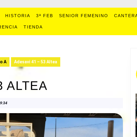
HISTORIA
3ª FEB
SENIOR FEMENINO
CANTER
RENCIA
TIENDA
o A
Adesavi 41 – 53 Altea
3 ALTEA
9:34