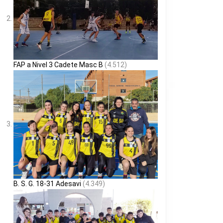
FAP a Nivel 3 Cadete Masc B
(4.512)
B. S. G. 18-31 Adesavi
(4.349)