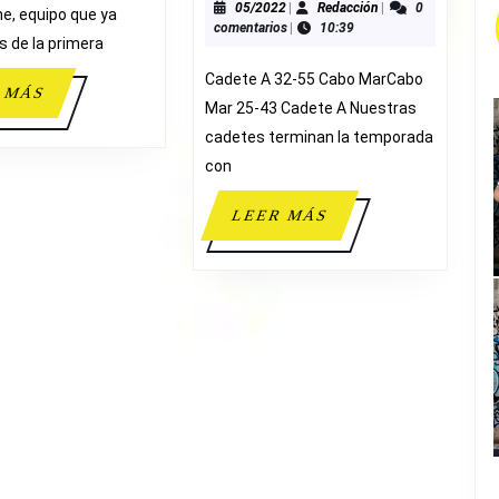
1/4
05/2022
Redacción
05/2022
|
Redacción
|
0
he, equipo que ya
comentarios
|
10:39
DE
 de la primera
FINAL
Cadete A 32-55 Cabo MarCabo
1A
LEER
 MÁS
Mar 25-43 Cadete A Nuestras
ZONAL
MÁS
cadetes terminan la temporada
con
LEER
LEER MÁS
MÁS