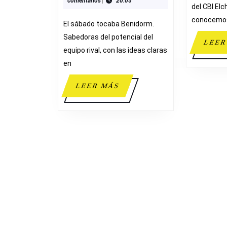
comentarios
|
20:05
BENIDORM
del CBI Elc
conocemos
El sábado tocaba Benidorm.
Sabedoras del potencial del
LEER
equipo rival, con las ideas claras
en
LEER
LEER MÁS
MÁS