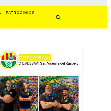
A
PATROCINIOS
CDADESAVI
C. D.ADESAVI, San Vicente del Raspeig