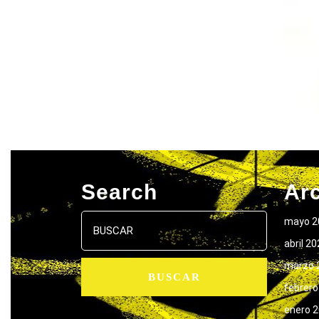
Search
Ar
Buscar:
mayo 2
abril 2
marzo 
febrero
enero 