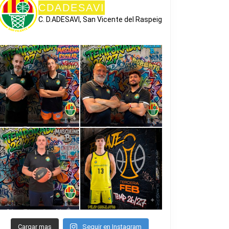
CDADESAVI
C. D.ADESAVI, San Vicente del Raspeig
Cargar mas
Seguir en Instagram