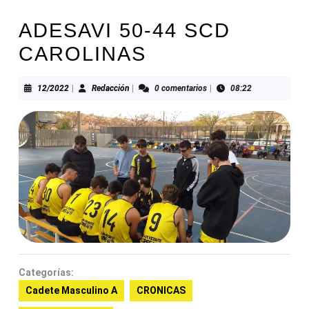
ADESAVI 50-44 SCD
CAROLINAS
12/2022
Redacción
12/2022
|
Redacción
|
0 comentarios
|
08:22
Categorías:
Cadete Masculino A
CRONICAS