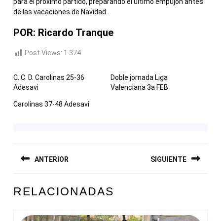
para el próximo partido, preparando el último empujón antes
de las vacaciones de Navidad.
POR: Ricardo Tranque
Post Views:
1.374
C. C. D. Carolinas 25-36
Doble jornada Liga
Adesavi
Valenciana 3a FEB
Carolinas 37-48 Adesavi
NAVEGACIÓN
ANTERIOR
SIGUIENTE
DE
ENTRADAS
Entrada
Siguiente
RELACIONADAS
anterior:
entrada: