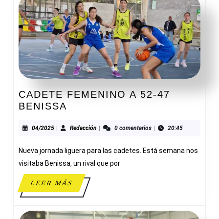
CADETE FEMENINO A 52-47
CADETE
BENISSA
FEMENINO
A
04/2025
Redacción
04/2025
|
Redacción
|
0 comentarios
|
20:45
52-
Nueva jornada liguera para las cadetes. Está semana nos
47
BENISSA
visitaba Benissa, un rival que por
LEER
LEER MÁS
MÁS