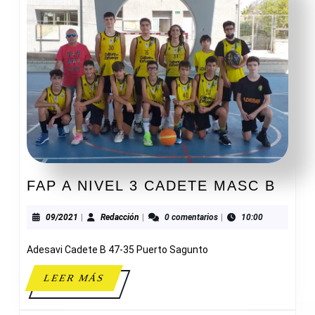
FAP
FAP A NIVEL 3 CADETE MASC B
A
NIVE
09/2021
Redacción
09/2021
|
Redacción
|
0 comentarios
|
10:00
3
Adesavi Cadete B 47-35 Puerto Sagunto
CAD
MAS
LEER
LEER MÁS
B
MÁS