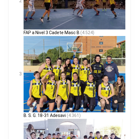
FAP a Nivel 3 Cadete Masc B
(4.524)
B. S. G. 18-31 Adesavi
(4.361)