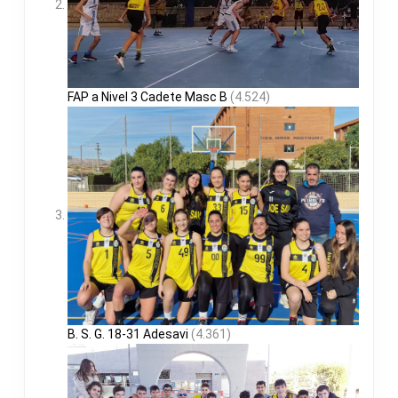
FAP a Nivel 3 Cadete Masc B
(4.524)
B. S. G. 18-31 Adesavi
(4.361)