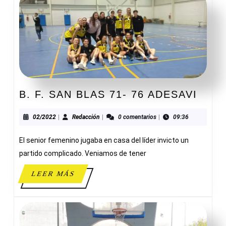
B.
B. F. SAN BLAS 71- 76 ADESAVI
F.
SAN
02/2022
Redacción
02/2022
|
Redacción
|
0 comentarios
|
09:36
BLAS
El senior femenino jugaba en casa del líder invicto un
71-
76
partido complicado. Veniamos de tener
ADES
LEER
LEER MÁS
MÁS