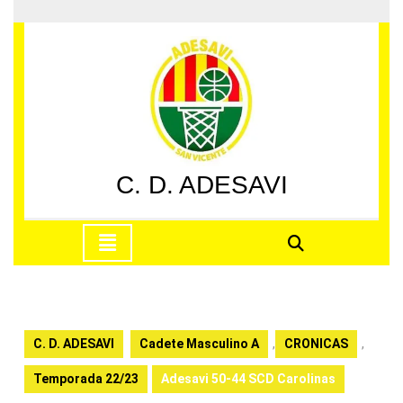
Saltar
al
contenido
Saltar
al
contenido
C. D. ADESAVI
Botón
de
apertura
C. D. ADESAVI
Cadete Masculino A
,
CRONICAS
,
Temporada 22/23
Adesavi 50-44 SCD Carolinas