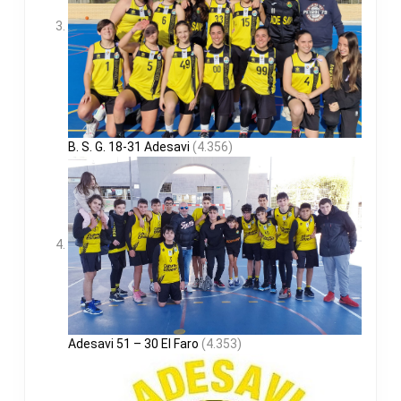
B. S. G. 18-31 Adesavi
(4.356)
Adesavi 51 – 30 El Faro
(4.353)