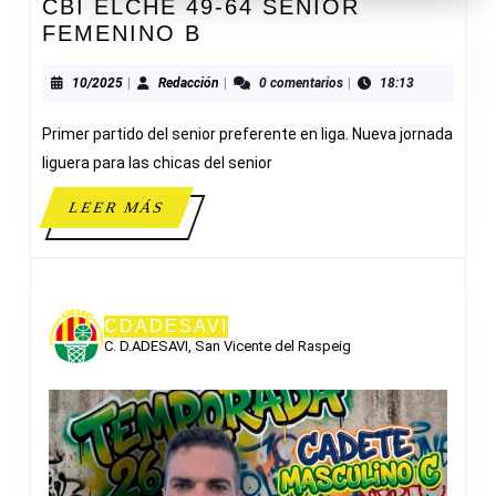
CBI ELCHE 49-64 SENIOR
CBI
FEMENINO B
ELCHE
49-
10/2025
Redacción
10/2025
|
Redacción
|
0 comentarios
|
18:13
64
Primer partido del senior preferente en liga. Nueva jornada
SENIOR
FEMENINO
liguera para las chicas del senior
B
LEER
LEER MÁS
MÁS
CDADESAVI
C. D.ADESAVI, San Vicente del Raspeig