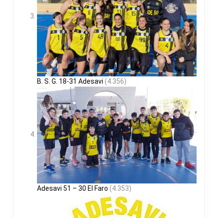
B. S. G. 18-31 Adesavi
(4.356)
Adesavi 51 – 30 El Faro
(4.353)