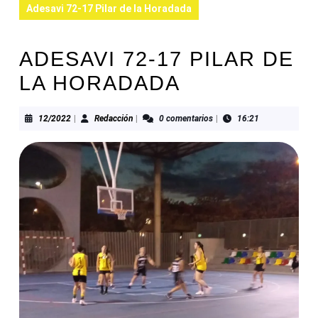
Adesavi 72-17 Pilar de la Horadada
ADESAVI 72-17 PILAR DE
LA HORADADA
12/2022
Redacción
12/2022
|
Redacción
|
0 comentarios
|
16:21