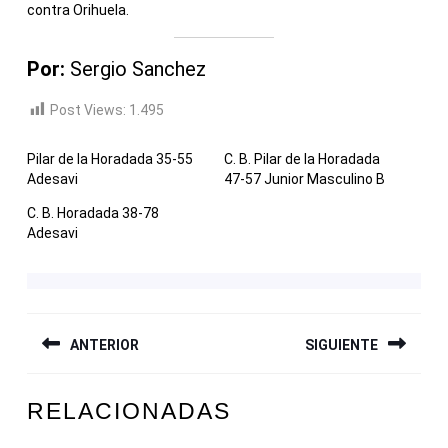
contra Orihuela.
Por:
Sergio Sanchez
Post Views:
1.495
Pilar de la Horadada 35-55
C. B. Pilar de la Horadada
Adesavi
47-57 Junior Masculino B
C. B. Horadada 38-78
Adesavi
NAVEGACIÓN
ANTERIOR
SIGUIENTE
DE
ENTRADAS
Entrada
Siguiente
RELACIONADAS
anterior:
entrada: