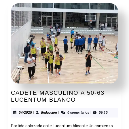
CADETE MASCULINO A 50-63
CADETE
LUCENTUM BLANCO
MASCULINO
A
04/2025
Redacción
04/2025
|
Redacción
|
0 comentarios
|
06:10
50-
Partido aplazado ante Lucentum Alicante.Un comienzo
63