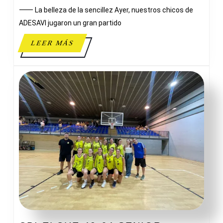
⸻ La belleza de la sencillez Ayer, nuestros chicos de
C.
A.
ADESAVI jugaron un gran partido
MONTEMAR
LEER
LEER MÁS
MÁS