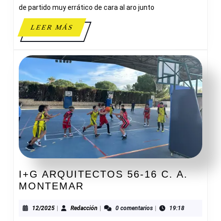
LUCENTUM
de partido muy errático de cara al aro junto
BLANCO
LEER
LEER MÁS
MÁS
I+G ARQUITECTOS 56-16 C. A.
I+G
MONTEMAR
ARQUITECTOS
56-
12/2025
Redacción
12/2025
|
Redacción
|
0 comentarios
|
19:18
16