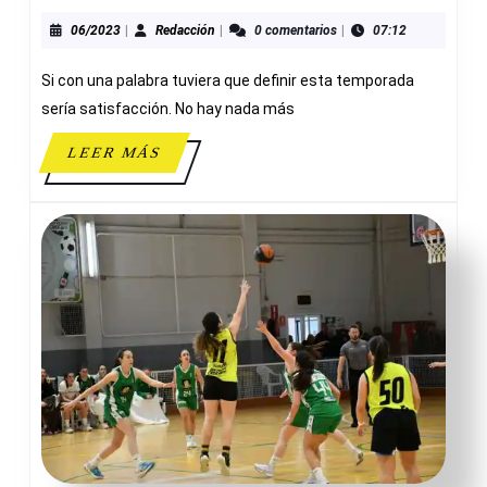
FINAL
TEMPORADA
06/2023
Redacción
06/2023
|
Redacción
|
0 comentarios
|
07:12
ALEVÍN
Si con una palabra tuviera que definir esta temporada
F.
sería satisfacción. No hay nada más
LEER
LEER MÁS
MÁS