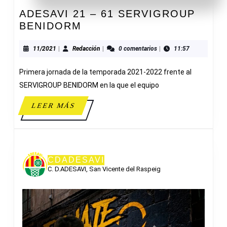
ADESAVI 21 – 61 SERVIGROUP
ADESAVI
BENIDORM
21
–
11/2021
Redacción
11/2021
|
Redacción
|
0 comentarios
|
11:57
61
Primera jornada de la temporada 2021-2022 frente al
SERVIGROUP
BENIDORM
SERVIGROUP BENIDORM en la que el equipo
LEER
LEER MÁS
MÁS
CDADESAVI
C. D.ADESAVI, San Vicente del Raspeig