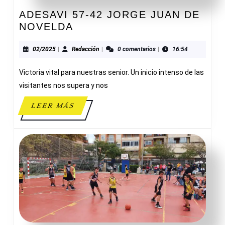
ADESAVI 57-42 JORGE JUAN DE
ADESAVI
NOVELDA
57-
42
02/2025
Redacción
02/2025
|
Redacción
|
0 comentarios
|
16:54
JORGE
Victoria vital para nuestras senior. Un inicio intenso de las
JUAN
DE
visitantes nos supera y nos
NOVELDA
LEER
LEER MÁS
MÁS