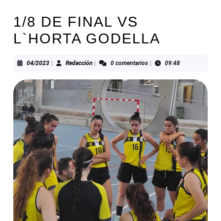
1/8 DE FINAL VS
L`HORTA GODELLA
04/2023
Redacción
04/2023
|
Redacción
|
0 comentarios
|
09:48