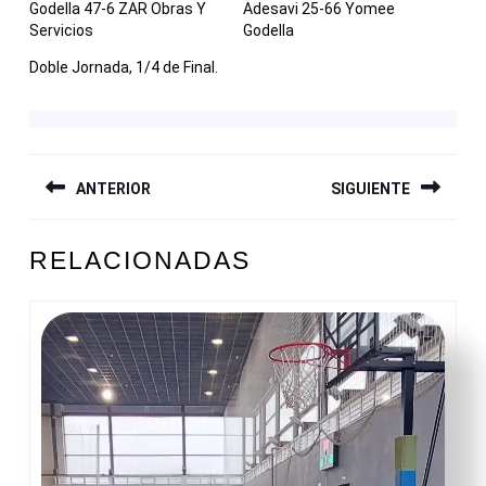
Godella 47-6 ZAR Obras Y
Adesavi 25-66 Yomee
Servicios
Godella
Doble Jornada, 1/4 de Final.
NAVEGACIÓN
ANTERIOR
SIGUIENTE
DE
ENTRADAS
Entrada
Siguiente
RELACIONADAS
anterior:
entrada: