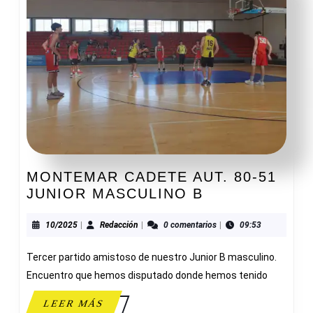
MONTEMAR CADETE AUT. 80-51
MONTEMAR
JUNIOR MASCULINO B
CADETE
AUT.
10/2025
Redacción
10/2025
|
Redacción
|
0 comentarios
|
09:53
80-
Tercer partido amistoso de nuestro Junior B masculino.
51
JUNIOR
Encuentro que hemos disputado donde hemos tenido
MASCULINO
LEER
LEER MÁS
B