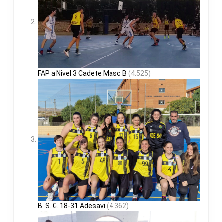
FAP a Nivel 3 Cadete Masc B
(4.525)
B. S. G. 18-31 Adesavi
(4.362)