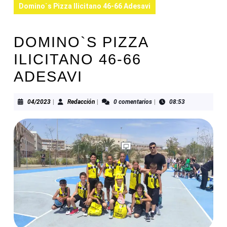
Domino`s Pizza Ilicitano 46-66 Adesavi
DOMINO`S PIZZA
ILICITANO 46-66
ADESAVI
04/2023
Redacción
04/2023
|
Redacción
|
0 comentarios
|
08:53