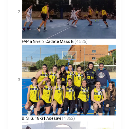
FAP a Nivel 3 Cadete Masc B
(4.525)
B. S. G. 18-31 Adesavi
(4.362)