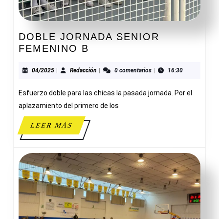
DOBLE JORNADA SENIOR
DOBLE
FEMENINO B
JORNADA
SENIOR
04/2025
Redacción
04/2025
|
Redacción
|
0 comentarios
|
16:30
FEMENINO
Esfuerzo doble para las chicas la pasada jornada. Por el
B
aplazamiento del primero de los
LEER
LEER MÁS
MÁS