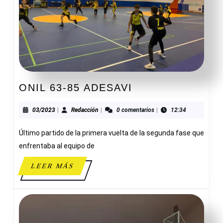
ONIL
ONIL 63-85 ADESAVI
63-
85
03/2023
Redacción
03/2023
|
Redacción
|
0 comentarios
|
12:34
ADESAVI
Último partido de la primera vuelta de la segunda fase que
enfrentaba al equipo de
LEER
LEER MÁS
MÁS