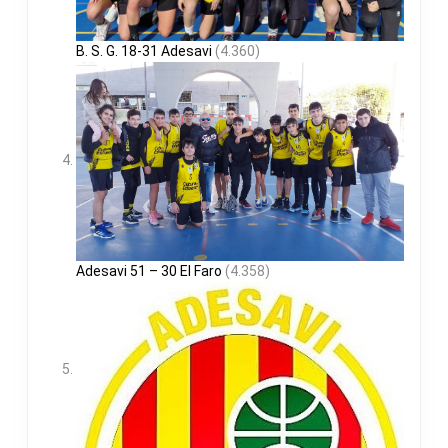
B. S. G. 18-31 Adesavi
(4.360)
Adesavi 51 – 30 El Faro
(4.358)