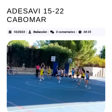
ADESAVI 15-22
CABOMAR
10/2023
Redacción
10/2023
|
Redacción
|
0 comentarios
|
08:35