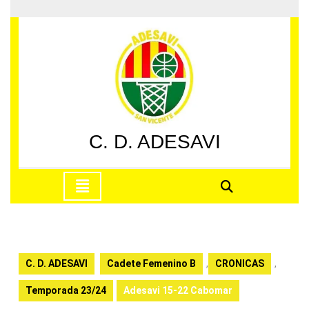
Saltar
al
contenido
Saltar
al
contenido
C. D. ADESAVI
Botón
de
apertura
C. D. ADESAVI
Cadete Femenino B
,
CRONICAS
,
Temporada 23/24
Adesavi 15-22 Cabomar