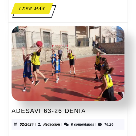
LEER
LEER MÁS
MÁS
ADESAVI
ADESAVI 63-26 DENIA
63-
26
02/2024
Redacción
02/2024
|
Redacción
|
0 comentarios
|
16:26
DENIA