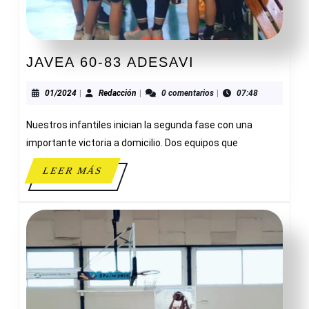
JAVEA
JAVEA 60-83 ADESAVI
60-
83
01/2024
Redacción
01/2024
|
Redacción
|
0 comentarios
|
07:48
ADESAVI
Nuestros infantiles inician la segunda fase con una
importante victoria a domicilio. Dos equipos que
LEER
LEER MÁS
MÁS