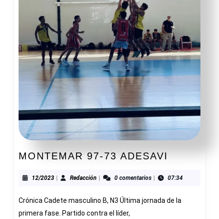
MONTEM
MONTEMAR 97-73 ADESAVI
97-
73
12/2023
Redacción
12/2023
|
Redacción
|
0 comentarios
|
07:34
ADESAVI
Crónica Cadete masculino B, N3 Última jornada de la
primera fase. Partido contra el líder,