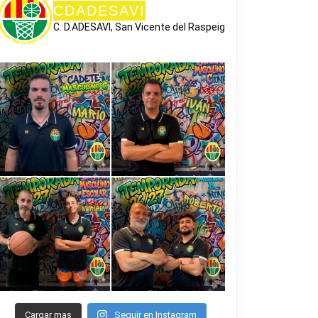
CDADESAVI
C. D.ADESAVI, San Vicente del Raspeig
Cargar mas
Seguir en Instagram