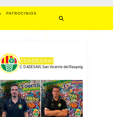
A
PATROCINIOS
CDADESAVI
C. D.ADESAVI, San Vicente del Raspeig