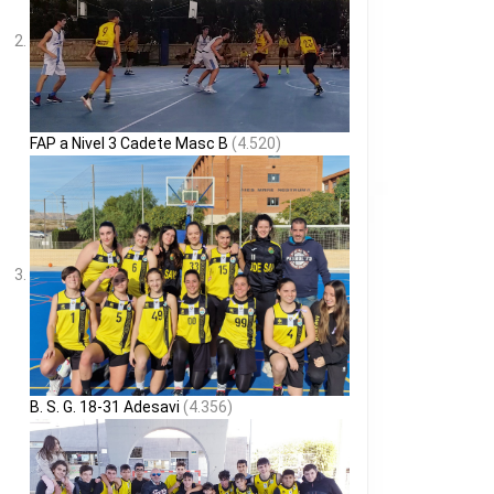
FAP a Nivel 3 Cadete Masc B
(4.520)
B. S. G. 18-31 Adesavi
(4.356)