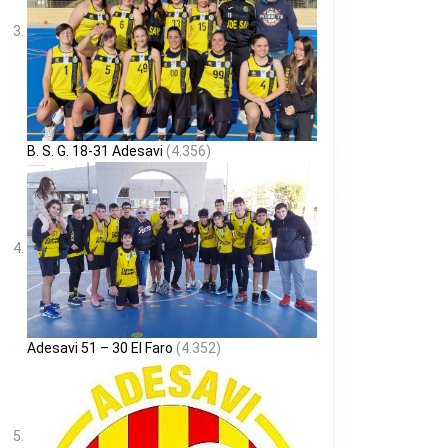
B. S. G. 18-31 Adesavi
(4.356)
Adesavi 51 – 30 El Faro
(4.352)