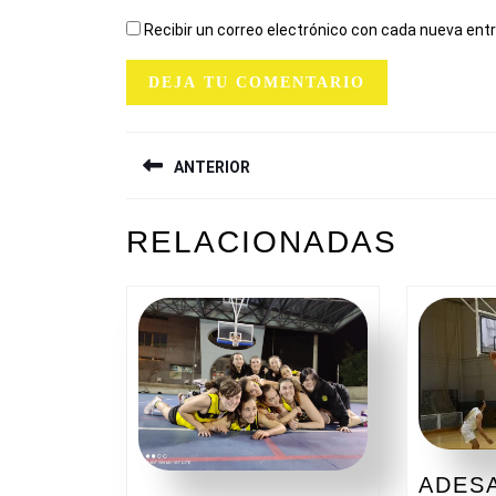
Recibir un correo electrónico con cada nueva ent
NAVEGACIÓN
ANTERIOR
DE
ENTRADAS
Entrada
RELACIONADAS
anterior:
ADESA