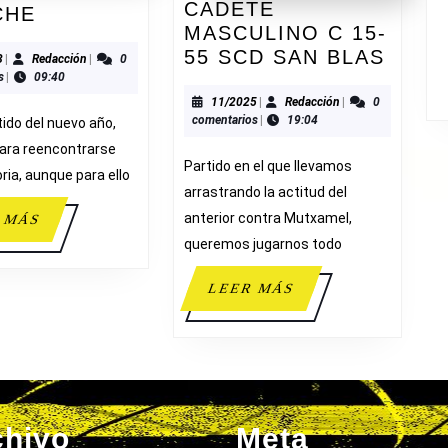
CADETE
ADESAVI
CHE
MASCULINO C 15-
73-
CADE
55 SCD SAN BLAS
67
01/2023
Redacción
3
|
Redacción
|
0
MASC
s
|
09:40
C.
C
11/2025
Redacción
11/2025
|
Redacción
|
0
B.
comentarios
|
19:04
tido del nuevo año,
15-
ELCHE
55
para reencontrarse
Partido en el que llevamos
SCD
oria, aunque para ello
arrastrando la actitud del
SAN
anterior contra Mutxamel,
LEER
 MÁS
BLAS
MÁS
queremos jugarnos todo
LEER
LEER MÁS
MÁS
chivo
Meta