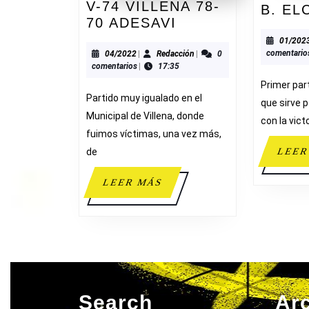
V-74 VILLENA 78-
B. EL
V-
70 ADESAVI
74
01/202
VILLENA
04/2022
Redacción
comentario
04/2022
|
Redacción
|
0
comentarios
|
17:35
78-
Primer par
70
Partido muy igualado en el
ADESAVI
que sirve 
Municipal de Villena, donde
con la vict
fuimos víctimas, una vez más,
de
LEER
LEER
LEER MÁS
MÁS
Search
Ar