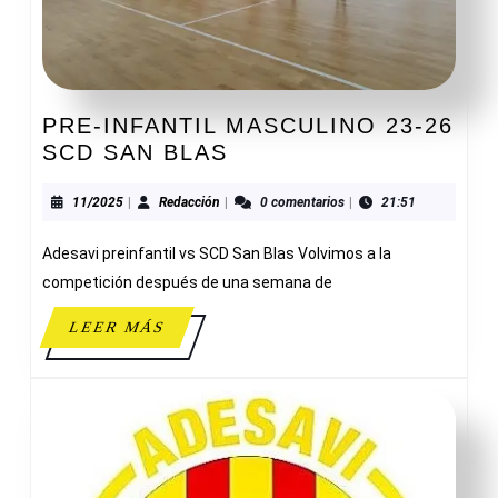
PRE-INFANTIL MASCULINO 23-26
PRE-
SCD SAN BLAS
INFANTIL
MASCULINO
11/2025
Redacción
11/2025
|
Redacción
|
0 comentarios
|
21:51
23-
Adesavi preinfantil vs SCD San Blas Volvimos a la
26
SCD
competición después de una semana de
SAN
LEER
LEER MÁS
BLAS
MÁS