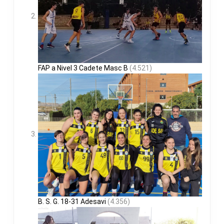
FAP a Nivel 3 Cadete Masc B
(4.521)
B. S. G. 18-31 Adesavi
(4.356)