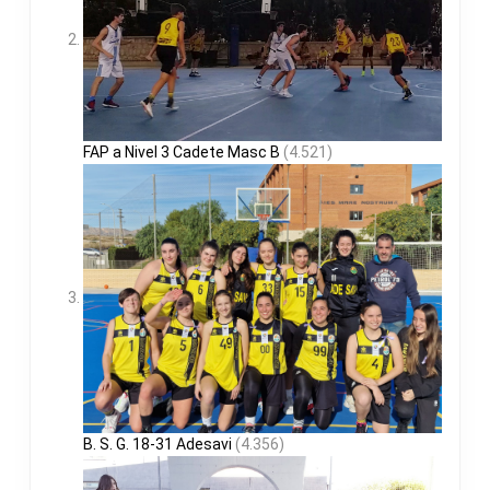
FAP a Nivel 3 Cadete Masc B
(4.521)
B. S. G. 18-31 Adesavi
(4.356)