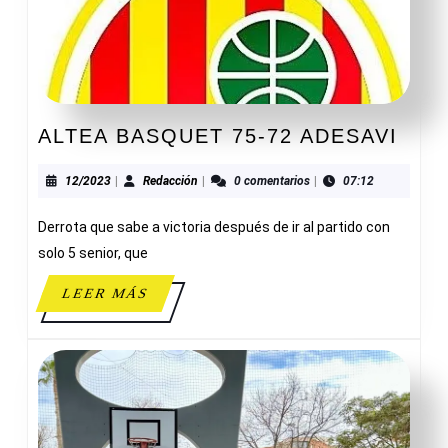
ALT
ALTEA BASQUET 75-72 ADESAVI
BAS
75-
12/2023
Redacción
12/2023
|
Redacción
|
0 comentarios
|
07:12
72
Derrota que sabe a victoria después de ir al partido con
ADE
solo 5 senior, que
LEER
LEER MÁS
MÁS