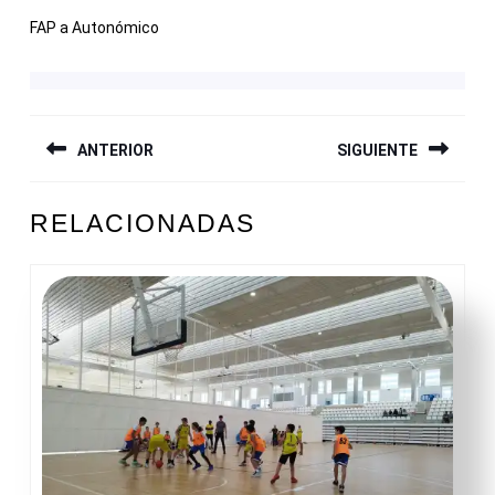
FAP a Autonómico
NAVEGACIÓN
ANTERIOR
SIGUIENTE
DE
ENTRADAS
Entrada
Siguiente
RELACIONADAS
anterior:
entrada: