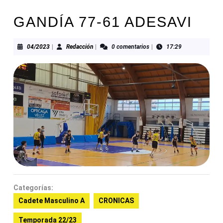
GANDÍA 77-61 ADESAVI
04/2023
Redacción
04/2023
|
Redacción
|
0 comentarios
|
17:29
Categorías:
Cadete Masculino A
CRONICAS
Temporada 22/23