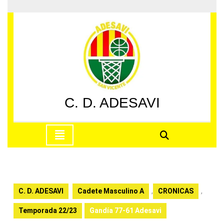
Saltar
al
contenido
Saltar
al
contenido
C. D. ADESAVI
Botón
de
apertura
C. D. ADESAVI
Cadete Masculino A
,
CRONICAS
,
Temporada 22/23
Gandía 77-61 Adesavi