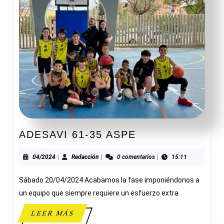
ADESAVI
ADESAVI 61-35 ASPE
61-
35
04/2024
Redacción
04/2024
|
Redacción
|
0 comentarios
|
15:11
ASPE
Sábado 20/04/2024 Acabamos la fase imponiéndonos a
un equipo que siempre requiere un esfuerzo extra
LEER
LEER MÁS
MÁS