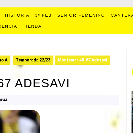
HISTORIA
3ª FEB
SENIOR FEMENINO
CANTER
RENCIA
TIENDA
no A
,
Temporada 22/23
Montemar 48-67 Adesavi
67 ADESAVI
8:44