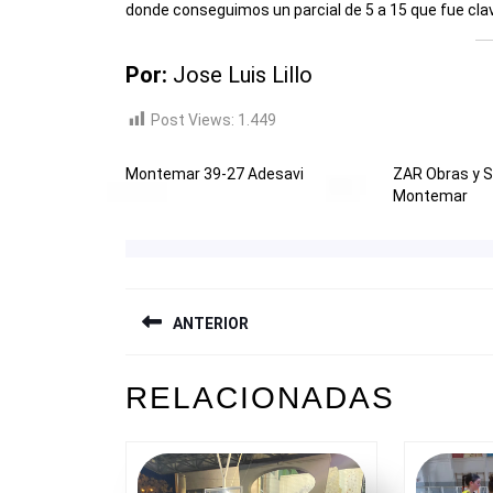
donde conseguimos un parcial de 5 a 15 que fue clave 
Por:
Jose Luis Lillo
Post Views:
1.449
Montemar 39-27 Adesavi
ZAR Obras y S
Montemar
NAVEGACIÓN
ANTERIOR
DE
ENTRADAS
Entrada
RELACIONADAS
anterior: