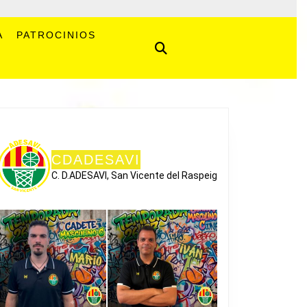
A
PATROCINIOS
CDADESAVI
C. D.ADESAVI, San Vicente del Raspeig