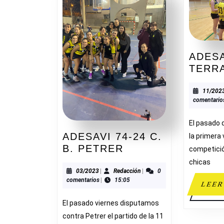
ADESA
TERR
11/202
comentario
El pasado
ADESAVI 74-24 C.
la primera 
ADESAVI
B. PETRER
competició
74-
chicas
24
03/2023
Redacción
03/2023
|
Redacción
|
0
comentarios
|
15:05
C.
LEER
B.
El pasado viernes disputamos
PETRER
contra Petrer el partido de la 11