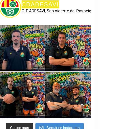
CDADESAVI
C. D.ADESAVI, San Vicente del Raspeig
Cargar mas
Seguir en Instagram