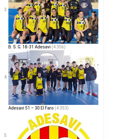
B. S. G. 18-31 Adesavi
(4.356)
Adesavi 51 – 30 El Faro
(4.353)