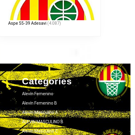
Aspe 55-39 Adesavi
(4.087)
Categories
Alevín Femenino
Alevín Femenino B
Alevín Masculino A
ALEVIN MASCULINO B
Alevín Masculino C