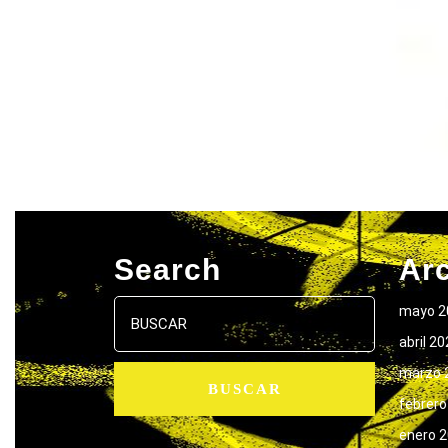
Search
Ar
Buscar:
mayo 2
abril 2
marzo 
febrero
enero 