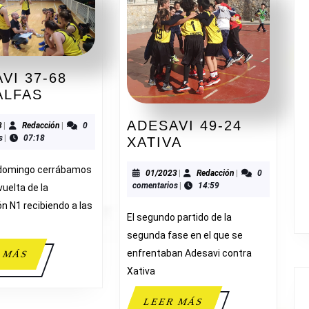
VI 37-68
ADESAVI
ALFAS
37-
ADESAVI 49-24
68
11/2023
Redacción
3
|
Redacción
|
0
s
|
07:18
ADESAVI
XATIVA
TERRALFAS
49-
 domingo cerrábamos
24
01/2023
Redacción
01/2023
|
Redacción
|
0
comentarios
|
14:59
vuelta de la
XATIVA
n N1 recibiendo a las
El segundo partido de la
segunda fase en el que se
enfrentaban Adesavi contra
LEER
 MÁS
MÁS
Xativa
LEER
LEER MÁS