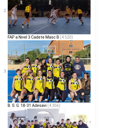
FAP a Nivel 3 Cadete Masc B
(4.520)
B. S. G. 18-31 Adesavi
(4.356)