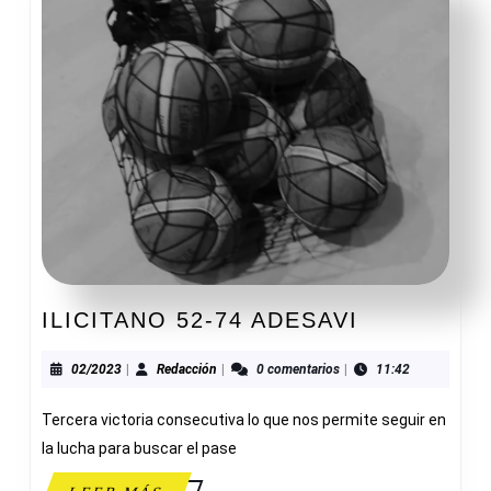
ILICITANO
ILICITANO 52-74 ADESAVI
52-
74
02/2023
Redacción
02/2023
|
Redacción
|
0 comentarios
|
11:42
ADESAVI
Tercera victoria consecutiva lo que nos permite seguir en
la lucha para buscar el pase