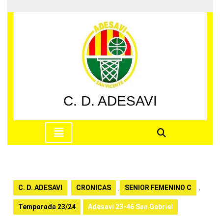
Saltar
al
contenido
Saltar
al
contenido
C. D. ADESAVI
Botón
de
apertura
C. D. ADESAVI
CRONICAS
,
SENIOR FEMENINO C
,
Temporada 23/24
Adesavi 23-46 San Gabriel