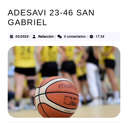
ADESAVI 23-46 SAN
GABRIEL
03/2024
Redacción
03/2024
|
Redacción
|
0 comentarios
|
17:34