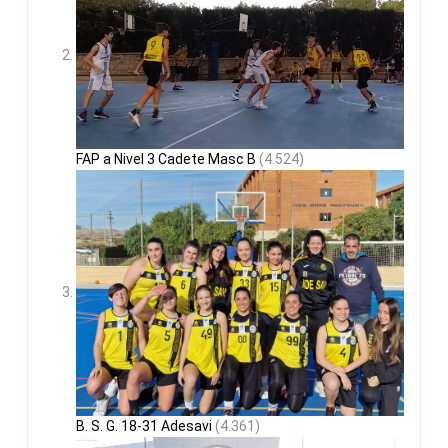
FAP a Nivel 3 Cadete Masc B
(4.524)
B. S. G. 18-31 Adesavi
(4.361)