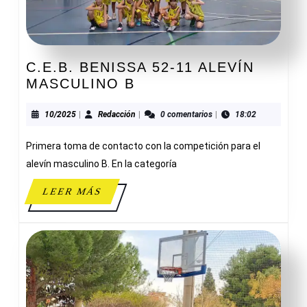
C.E.B. BENISSA 52-11 ALEVÍN
C.E.B.
MASCULINO B
BENISSA
52-
10/2025
Redacción
10/2025
|
Redacción
|
0 comentarios
|
18:02
11
Primera toma de contacto con la competición para el
ALEVÍN
MASCULINO
alevín masculino B. En la categoría
B
LEER
LEER MÁS
MÁS