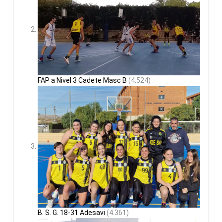
FAP a Nivel 3 Cadete Masc B
(4.524)
B. S. G. 18-31 Adesavi
(4.361)