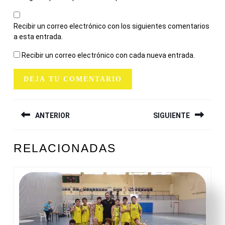
Recibir un correo electrónico con los siguientes comentarios
a esta entrada.
Recibir un correo electrónico con cada nueva entrada.
NAVEGACIÓN
ANTERIOR
SIGUIENTE
DE
ENTRADAS
Entrada
Siguiente
RELACIONADAS
anterior:
entrada: