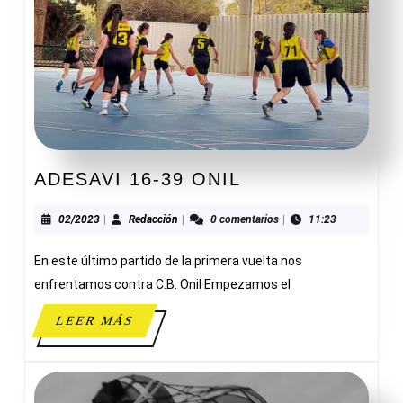
ADESAVI
ADESAVI 16-39 ONIL
16-
39
02/2023
Redacción
02/2023
|
Redacción
|
0 comentarios
|
11:23
ONIL
En este último partido de la primera vuelta nos
enfrentamos contra C.B. Onil Empezamos el
LEER
LEER MÁS
MÁS