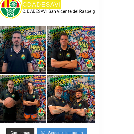
CDADESAVI
C. D.ADESAVI, San Vicente del Raspeig
Cargar mas
Seguir en Instagram