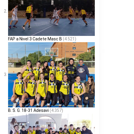
FAP a Nivel 3 Cadete Masc B
(4.521)
B. S. G. 18-31 Adesavi
(4.357)