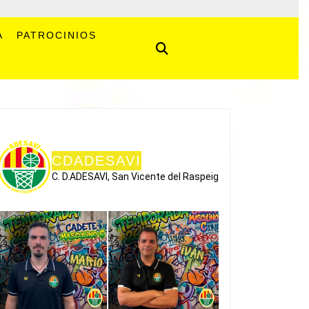
A
PATROCINIOS
CDADESAVI
C. D.ADESAVI, San Vicente del Raspeig