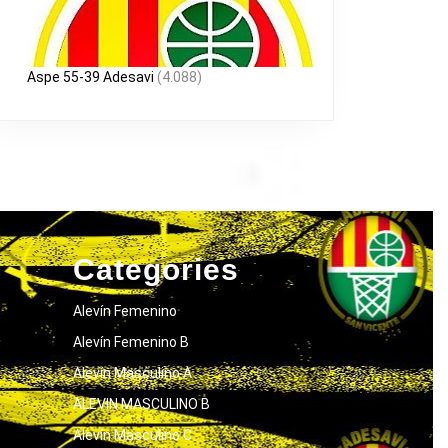
Aspe 55-39 Adesavi
(4.088)
Categories
Alevín Femenino
Alevín Femenino B
Alevín Masculino A
ALEVIN MASCULINO B
Alevín Masculino C