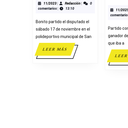
D.
11/2023
Redacción
11/2023
|
Redacción
|
0
comentarios
|
13:10
SAN
11/202
comentario
BLAS
Bonito partido el disputado el
23-
Partido con
sábado 17 de noviembre en el
64
ganador de
polideportivo municipal de San
ADESAVI
que iba a
LEER
LEER MÁS
MÁS
LEER