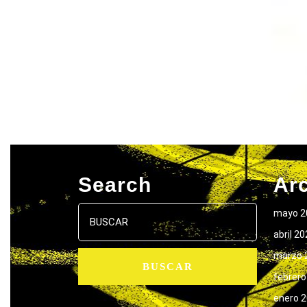
Search
Ar
Buscar:
mayo 2
abril 2
marzo 
febrero
enero 