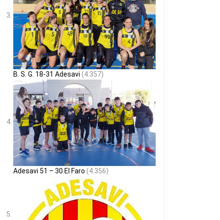
B. S. G. 18-31 Adesavi
(4.357)
Adesavi 51 – 30 El Faro
(4.356)