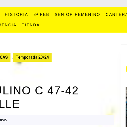
HISTORIA
3ª FEB
SENIOR FEMENINO
CANTER
RENCIA
TIENDA
ICAS
,
Temporada 23/24
INO C 47-42
LLE
0:45