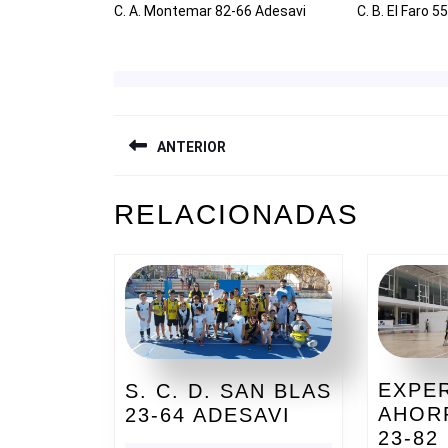
C. A. Montemar 82-66 Adesavi
C. B. El Faro 5
NAVEGACIÓN
ANTERIOR
DE
ENTRADAS
Entrada
RELACIONADAS
anterior:
EXPE
S. C. D. SAN BLAS
S.
AHOR
23-64 ADESAVI
C.
23-82