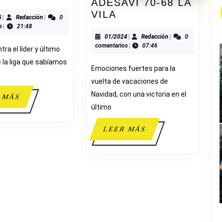
ADESAVI 70-68 LA
EN
ADESAVI
VILA
AHORRO
11/2025
Redacción
5
|
Redacción
|
0
70-
s
|
21:48
ADESAVI
68
01/2024
Redacción
01/2024
|
Redacción
|
0
23-
comentarios
|
07:46
LA
tra el líder y último
82
VILA
 la liga que sabíamos
LUCENTUM
Emociones fuertes para la
vuelta de vacaciones de
Navidad, con una victoria en el
LEER
 MÁS
último
MÁS
LEER
LEER MÁS
MÁS