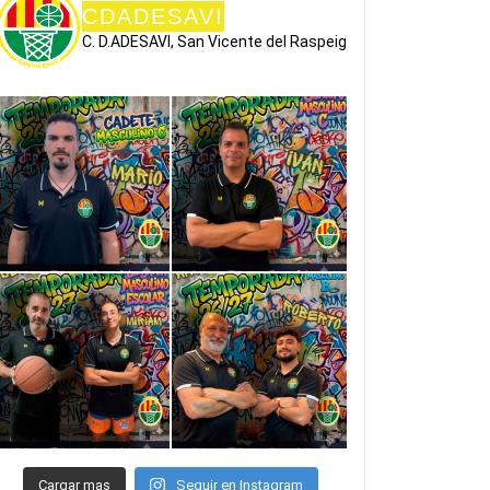
CDADESAVI
C. D.ADESAVI, San Vicente del Raspeig
Cargar mas
Seguir en Instagram