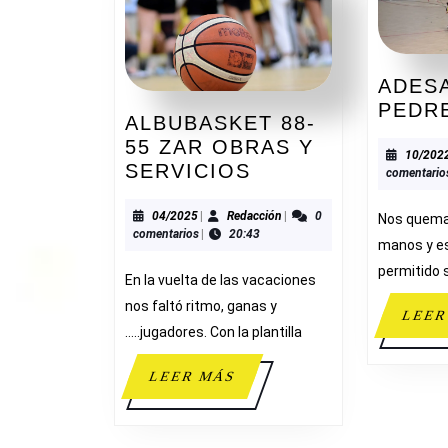
ADESA
PEDR
ALBUBASKET 88-
55 ZAR OBRAS Y
10/202
ALBUBASKET
SERVICIOS
comentario
88-
55
04/2025
Redacción
04/2025
|
Redacción
|
0
Nos quema 
comentarios
|
20:43
ZAR
manos y es
OBRAS
permitido 
En la vuelta de las vacaciones
Y
nos faltó ritmo, ganas y
SERVICIOS
LEER
…..jugadores. Con la plantilla
LEER
LEER MÁS
MÁS