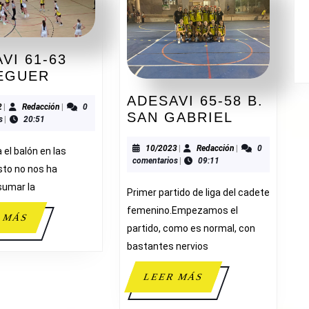
VI 61-63
ADESAVI
EGUER
61-
ADESAVI 65-58 B.
63
10/2022
Redacción
2
|
Redacción
|
0
ADESAVI
SAN GABRIEL
s
|
20:51
PEDREGUER
65-
58
10/2023
Redacción
10/2023
|
Redacción
|
0
el balón en las
comentarios
|
09:11
B.
to no nos ha
SAN
sumar la
Primer partido de liga del cadete
GABRIEL
femenino.Empezamos el
LEER
 MÁS
partido, como es normal, con
MÁS
bastantes nervios
LEER
LEER MÁS
MÁS