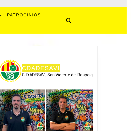
A
PATROCINIOS
CDADESAVI
C. D.ADESAVI, San Vicente del Raspeig