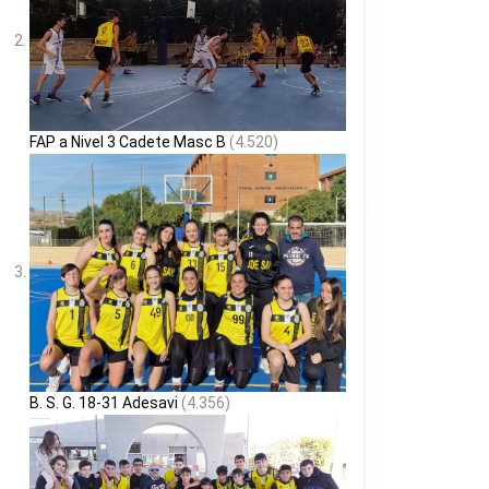
FAP a Nivel 3 Cadete Masc B
(4.520)
B. S. G. 18-31 Adesavi
(4.356)