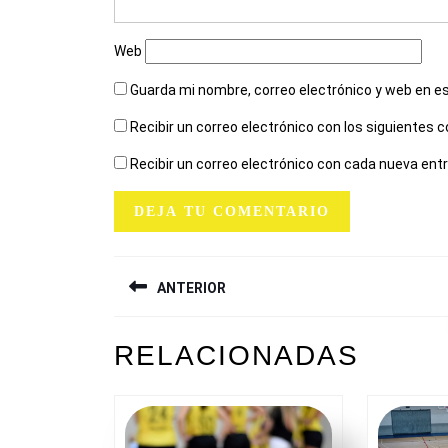
Web
Guarda mi nombre, correo electrónico y web en e
Recibir un correo electrónico con los siguientes 
Recibir un correo electrónico con cada nueva ent
NAVEGACIÓN
ANTERIOR
DE
ENTRADAS
Entrada
RELACIONADAS
anterior: