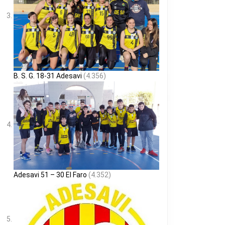
B. S. G. 18-31 Adesavi
(4.356)
Adesavi 51 – 30 El Faro
(4.352)