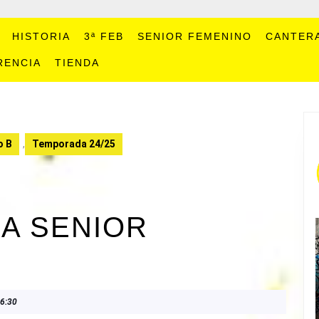
HISTORIA
3ª FEB
SENIOR FEMENINO
CANTER
RENCIA
TIENDA
o B
,
Temporada 24/25
A SENIOR
6:30