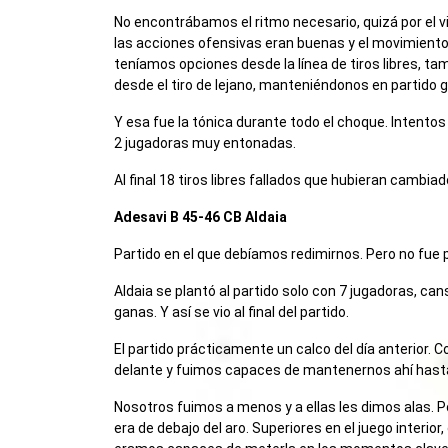
No encontrábamos el ritmo necesario, quizá por el vi
las acciones ofensivas eran buenas y el movimiento 
teníamos opciones desde la línea de tiros libres,
desde el tiro de lejano, manteniéndonos en partido 
Y esa fue la tónica durante todo el choque. Intento
2 jugadoras muy entonadas.
Al final 18 tiros libres fallados que hubieran cambiad
Adesavi B 45-46 CB Aldaia
Partido en el que debíamos redimirnos. Pero no fue p
Aldaia se plantó al partido solo con 7 jugadoras, ca
ganas. Y así se vio al final del partido.
El partido prácticamente un calco del día anterior. C
delante y fuimos capaces de mantenernos ahí hasta e
Nosotros fuimos a menos y a ellas les dimos alas. P
era de debajo del aro. Superiores en el juego interio