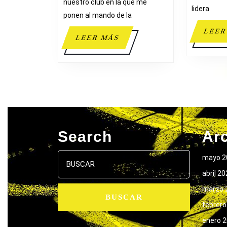
nuestro club en la que me
lidera
ponen al mando de la
LEER
LEER
LEER MÁS
MÁS
Search
Ar
Buscar:
mayo 2
abril 2
marzo 
febrero
enero 