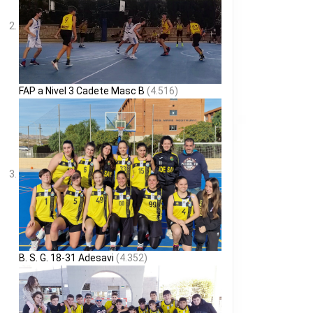
FAP a Nivel 3 Cadete Masc B
(4.516)
B. S. G. 18-31 Adesavi
(4.352)