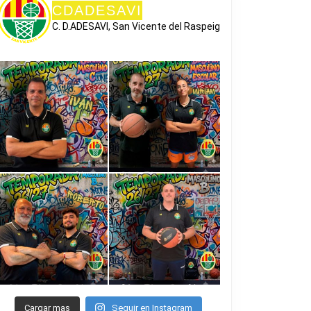
CDADESAVI
C. D.ADESAVI, San Vicente del Raspeig
Cargar mas
Seguir en Instagram