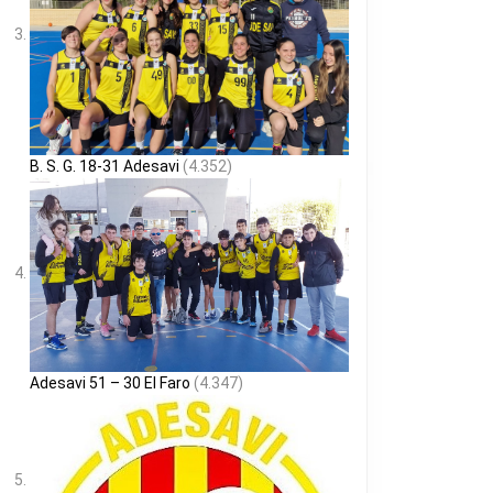
B. S. G. 18-31 Adesavi
(4.352)
Adesavi 51 – 30 El Faro
(4.347)