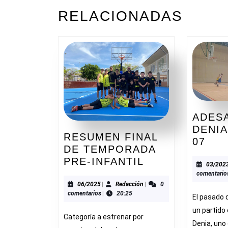
ENTRADAS
Entrada
RELACIONADAS
anterior:
ADESA
DENI
RESUMEN FINAL
ADE
07
DE TEMPORADA
29-
RESUMEN
PRE-INFANTIL
69
03/202
FINAL
comentario
DEN
DE
06/2025
Redacción
06/2025
|
Redacción
|
0
BA
comentarios
|
20:25
TEMPORADA
El pasado
07
PRE-
un partido
Categoría a estrenar por
INFANTIL
Denia, uno