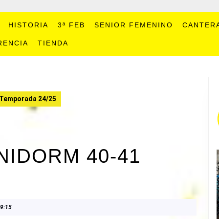
HISTORIA
3ª FEB
SENIOR FEMENINO
CANTER
RENCIA
TIENDA
Temporada 24/25
NIDORM 40-41
9:15