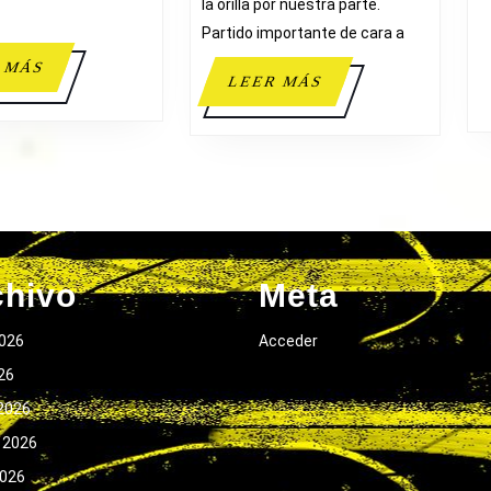
la orilla por nuestra parte.
LUCENTUM
Partido importante de cara a
LEER
 MÁS
LEER
LEER MÁS
MÁS
MÁS
chivo
Meta
026
Acceder
026
2026
 2026
2026