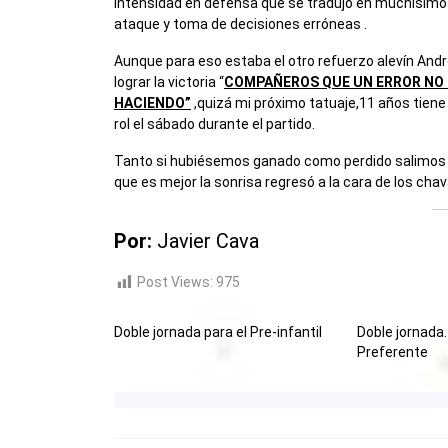
intensidad en defensa que se tradujo en muchísimo
ataque y toma de decisiones erróneas .
Aunque para eso estaba el otro refuerzo alevín And
lograr la victoria “
COMPAÑEROS QUE UN ERROR NO 
HACIENDO”
,quizá mi próximo tatuaje,11 años tiene
rol el sábado durante el partido.
Tanto si hubiésemos ganado como perdido salimos muy 
que es mejor la sonrisa regresó a la cara de los cha
Por:
Javier Cava
Post Views:
975
Doble jornada para el Pre-infantil
Doble jornada.
Preferente