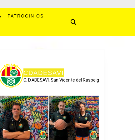
A
PATROCINIOS
CDADESAVI
C. D.ADESAVI, San Vicente del Raspeig