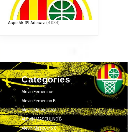
Aspe 55-39 Adesavi
(4.084)
Categories
Alevín Femenino
Alevín Femenino B
Alevín Masculino A
ALEVIN MASCULINO B
Alevín Masculino C