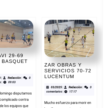
Siguiente
entrada:
VI 29-69
A BASQUET
ZAR OBRAS Y
SAVI
SERVICIOS 70-72
ZAR
LUCENTUM
03/2023
Redacción
3
|
Redacción
|
0
OBRAS
s
|
09:03
IA
Y
03/2025
Redacción
03/2025
|
Redacción
|
0
SQUET
comentarios
|
17:17
SERVICIOS
 domingo disputamos
70-
 complicado contra
Mucho esfuerzo para morir en
72
 de los equipos que